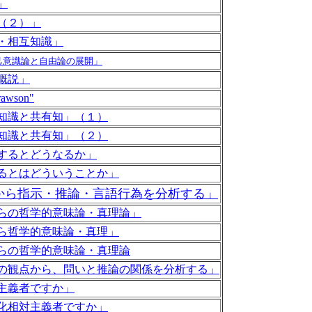
」
（２）」
・相互知識」
己意識論と自由論の展開」
概説」
awson"
知識と共有知」（１）
知識と共有知」（２）
するとどうなるか」
るとはどういうことか」
から指示・推論・言語行為を分析する」
らの哲学的意味論・真理論」
ら哲学的意味論・真理」
らの哲学的意味論・真理論
の観点から、問いと推論の関係を分析する」
主義者ですか」
化相対主義者ですか」