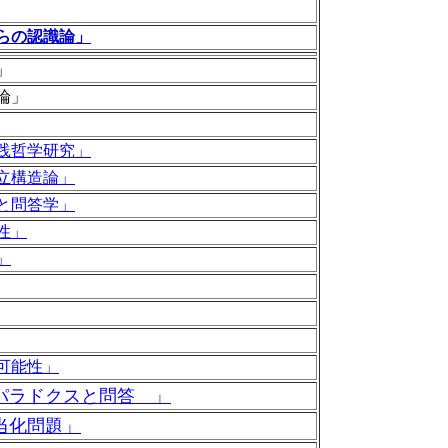
からの認識論」
」
論」
践哲学研究」
立構造論」
と問答学」
性」
」
可能性」
パラドクスと問答 」
当化問題」