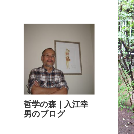
哲学の森｜入江幸
男のブログ