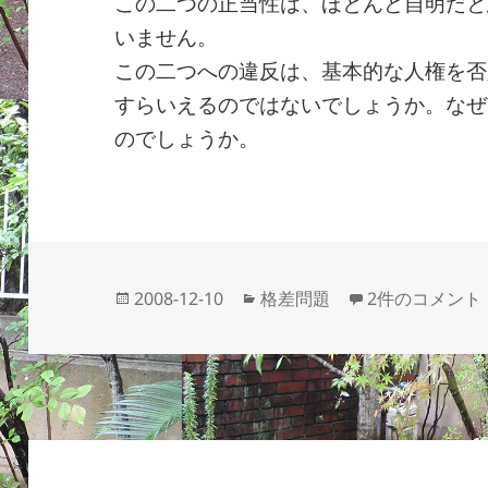
この二つの正当性は、ほとんど自明だと
いません。
この二つへの違反は、基本的な人権を否
すらいえるのではないでしょうか。なぜ
のでしょうか。
投
カ
同一労働同一賃
2008-12-10
格差問題
2件のコメント
稿
テ
日:
ゴ
リ
ー