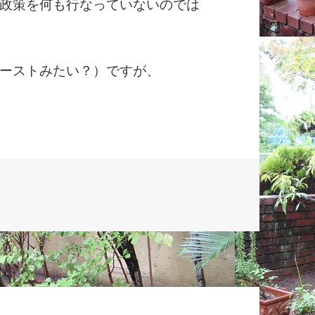
政策を何も行なっていないのでは
ーストみたい？）ですが、
について への