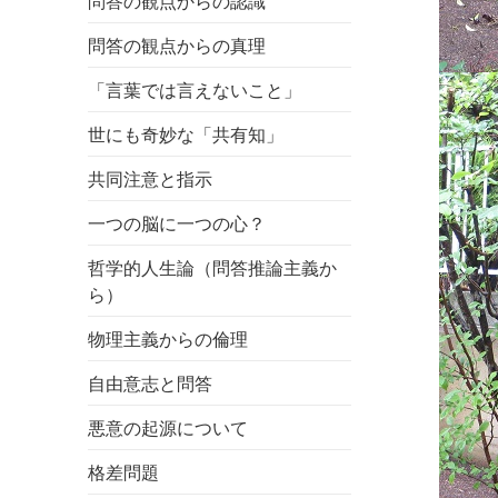
問答の観点からの認識
問答の観点からの真理
「言葉では言えないこと」
世にも奇妙な「共有知」
共同注意と指示
一つの脳に一つの心？
哲学的人生論（問答推論主義か
ら）
物理主義からの倫理
自由意志と問答
悪意の起源について
格差問題