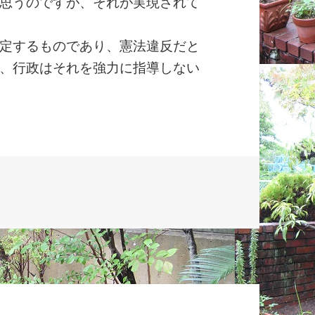
思うのですが、それが実現されて
定するものであり、憲法違反だと
、行政はそれを強力に指導しない
金の実現、サービス残業の廃止 への