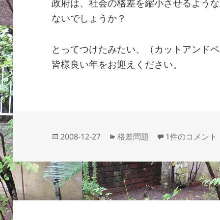
政府は、社会の格差を縮小させるような
ないでしょうか？
とってつけたみたい、（カットアンドペ
皆様良い年をお迎えください。
投
カ
消費税の逆進性
2008-12-27
格差問題
1件のコメント
稿
テ
日:
ゴ
リ
ー