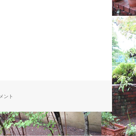
に向けて への
コメント