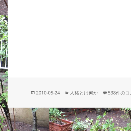
投
カ
仕切り直し
2010-05-24
人格とは何か
538件の
稿
テ
日:
ゴ
リ
ー