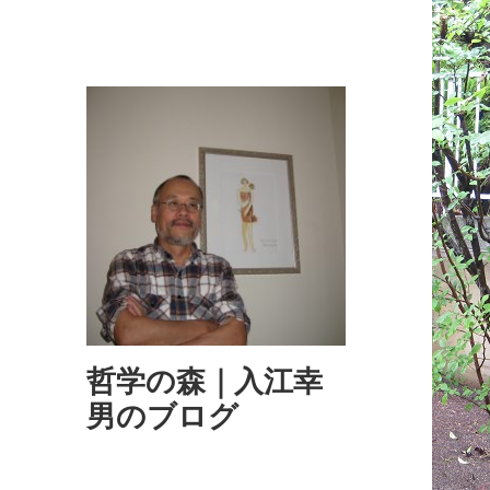
哲学の森｜入江幸
男のブログ