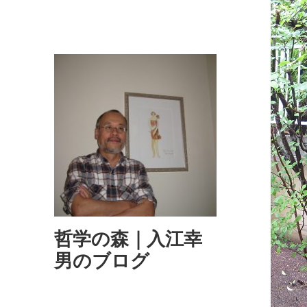
哲学の森｜入江幸
男のブログ