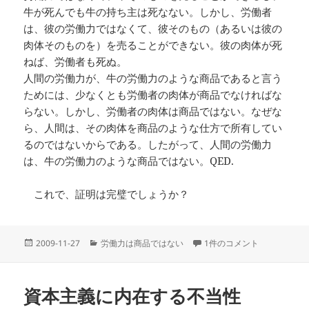
牛が死んでも牛の持ち主は死なない。しかし、労働者
は、彼の労働力ではなくて、彼そのもの（あるいは彼の
肉体そのものを）を売ることができない。彼の肉体が死
ねば、労働者も死ぬ。
人間の労働力が、牛の労働力のような商品であると言う
ためには、少なくとも労働者の肉体が商品でなければな
らない。しかし、労働者の肉体は商品ではない。なぜな
ら、人間は、その肉体を商品のような仕方で所有してい
るのではないからである。したがって、人間の労働力
は、牛の労働力のような商品ではない。QED.
これで、証明は完璧でしょうか？
投
カ
証明 への
2009-11-27
労働力は商品ではない
1件のコメント
稿
テ
日:
ゴ
リ
資本主義に内在する不当性
ー