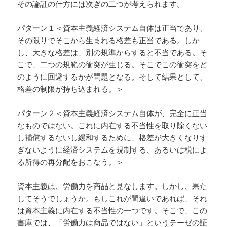
その論証の仕方には次ぎの二つが考えられます。
パターン１＜資本主義経済システム自体は正当であり、
その限りでそこから生まれる格差も正当である。しか
し、大きな格差は、別の規準からすると不当である。そ
こで、二つの規範の衝突が生じる。そこでこの衝突をど
のように回避するかが問題となる。そして結果として、
格差の制限が持ち込まれる。＞
パターン２＜資本主義経済システム自体が、完全に正当
なものではない。これに内在する不当性を取り除くない
し補償するないし緩和するために、格差が大きくなりす
ぎないように経済システムを規制する、あるいは税によ
る所得の再分配をおこなう。＞
資本主義は、労働力を商品と見なします。しかし、果た
してそうでしょうか。もしこれが間違いであれば、それ
は資本主義に内在する不当性の一つです。そこで、この
書庫では、「労働力は商品ではない」というテーゼの証