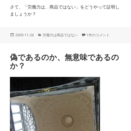
さて、「労働力は、商品ではない」をどうやって証明し
ましょうか？
投
カ
資本主義に内在する不当性 
2009-11-26
労働力は商品ではない
1件のコメント
稿
テ
日:
ゴ
リ
偽であるのか、無意味であるの
ー
か？