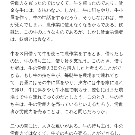
労働力を買ったのではなくて、牛を買ったのであり、賃
金を牛には、支払わない。しかし、牛に餌をやり、牛小
屋を作り、牛の世話をするだろう。そうしなければ、牛
が死んでしまい、農作業に使えなくなるからである。奴
隷は、この牛のようなものであるが、しかし賃金労働者
は、奴隷とは異なる。
牛を３日借りて牛を使って農作業をするとき、借りたも
のは、牛の持ち主に、借り賃を支払う。このとき、借り
た者は、牛の労働力3日分を購入したと考えることがで
きる。もし牛の持ち主が、毎朝牛を農場まで連れてき
て、お昼にはその牛に餌をやり、夕方には牛を家に連れ
て帰り、牛に餌をやり牛小屋で眠らせ、翌朝にはまた農
場まで牛を連れてゆくのだとしよう。このとき、牛の持
ち主は、牛の労働力を売っているといえるだろう。労働
者が労働力を売ることは、これと同じだろうか。
二つの間には、大きな違いがある。牛の持ち主は、牛の
労働力ではなくて、牛そのものを売ることができるし、