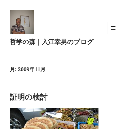
メニュ
哲学の森｜入江幸男のブログ
ーとウ
ィジェ
ット
月:
2009年11月
証明の検討