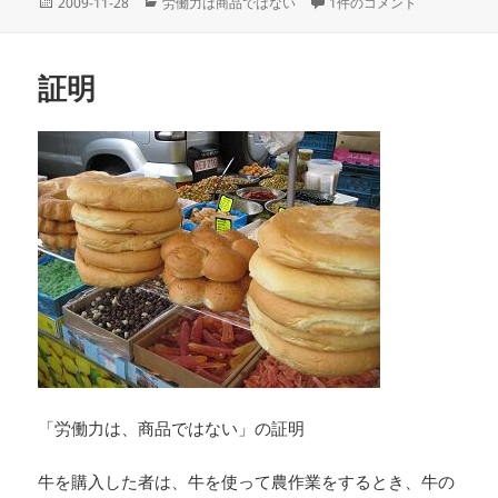
投
カ
証明の検討 への
2009-11-28
労働力は商品ではない
1件のコメント
稿
テ
日:
ゴ
リ
証明
ー
「労働力は、商品ではない」の証明
牛を購入した者は、牛を使って農作業をするとき、牛の