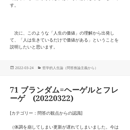
す。
次に、このような「人生の価値」の理解から出発し
て、「人は生きているだけで価値がある」ということを
説明したいと思います。
投
カ
2022-03-24
哲学的人生論（問答推論主義から）
稿
テ
日:
ゴ
リ
71 ブランダム=ヘーゲルとフレ
ー
ーゲ (20220322)
[カテゴリー：問答の観点からの認識]
（体調を崩してしまい更新が遅れてしまいました。今は