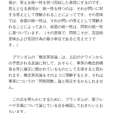
係が、答えを統一性を持つ完結した表現にするのです。
答えとなる表現が、統一性を持つのは、それが問いに対
する答えとして理解されることによってです。その意味
では、命題の統一性は、それが問いの答えとして理解さ
れることによってあり、命題の統一性は、問答の統一性
に基づいています。（その意味で、問答こそが、言語的
意味および言語行為の最小単位であると言えそうで
す。）
ブランダムの「概念実在論」は、上記のクワインから
の予想される反論に対して、おそらく、事実の概念的構
造を常に修正に開かれているものとして主張すると思わ
れます。概念実在論をそのように理解するとき、それは
事実についての「問答関数」論と両立するかもしれませ
ん。
この点を明らかにするために、ブランダムが、新フレ
ーゲ主義について論じている点を確認しておきたいとお
もいます。