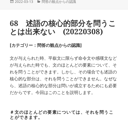
投
カ
2022-03-13
問答の観点からの認識
稿
テ
日:
ゴ
リ
68 述語の核心的部分を問うこ
ー
とは出来ない (20220308)
[カテゴリー：問答の観点からの認識]
文が与えられた時、平叙文に限らず命令文や感嘆文など
が与えられた時でも、文のほとんどの要素について、そ
れを問うことができます。しかし、その場合でも述語の
核心的な部分は、それを問うことができません。なぜな
ら、述語の核心的な部分は問いが成立するためにも必要
だからです。今回はこのことを説明します。
＃文のほとんどの要素については、それを問うこ
とができます。