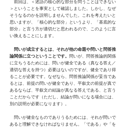
前回は、＜述語の核心的な部分を問うことはできない
＞ということを事実として確認しました。しかし、なぜ
そうなるのかを説明しませんでした。これを考えたいと
思いますが、「核心的な部分」というより、「基底的な
部分」と言う方が適切だと思われるので、このように言
い換えることにします。
問いが成立するとは、それが他の命題や問いと問答推
論関係に立つということです。
問いが、問答推論的関係
に立ちうるためには、問いが健全である（真なる答え／
適切な答えを持つ）必要はないのですが、健全であり得
ることが必要です。なぜなら、問答推論関係が妥当であ
るとは、前提の問いが健全であり、平叙文の前提が真で
あるならば、平叙文の結論が真なる答えである、と言う
ことだからです（ただし、結論が問いになる場合には、
別の説明が必要になります）。
問いが健全なものでありうるためには、それが問いで
あると理解できなければなりません。「である」や「を