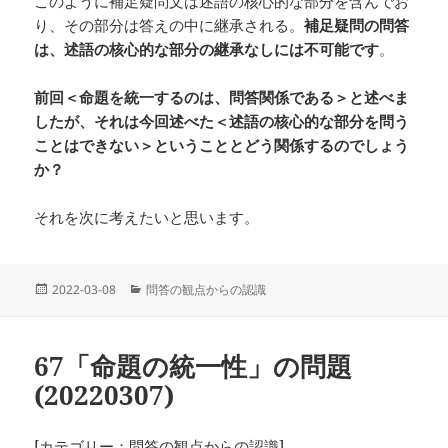
このように補足疑問文は述語の核心的な部分を含んでお
り、その部分は答えの中に継承される。
補足疑問の問答
は、述語の核心的な部分の継承なしには不可能です
。
前回＜命題を統一するのは、問答関係である＞と述べま
したが、それは今回述べた＜述語の核心的な部分を問う
ことはできない＞ということとどう関係するのでしょう
か？
それを次に考えたいと思います。
投
カ
2022-03-08
問答の観点からの認識
稿
テ
日:
ゴ
リ
67「命題の統一性」の問題
ー
(20220307)
[カテゴリー：問答の観点からの認識]