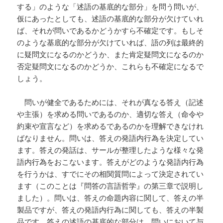
する」のような「述語の基底的な部分」を問う問いが、
仮にあったとしても、述語の基底的な部分が欠けていれ
ば、それが問いであるかどうかすら不確定です。もしそ
のような基底的な部分が欠けていれば、語の列は最終的
に疑問文になるのかどうか、また肯定疑問文になるのか
否定疑問文になるのかどうか、これらも不確定になるで
しょう。
問いが健全であるためには、それが真なる答え（記述
や主張）を求める問いであるのか、適切な答え（命令や
約束や宣言など）を求めるであるのかを理解できなけれ
ばなりません。問いは、答えの発語内行為を決定してい
ます。答えの発話は、サールが整理したような様々な発
語内行為をおこないます。答えがどのような発語内行為
を行うかは、すでにその相関質問によって決定されてい
ます（このことは『問答の言語哲学』の第三章で説明し
ました）。問いは、答えの命題内容に関して、答えの半
製品ですが、答えの発語内行為に関しても、答えの半製
品です。答えの述語の基底的な部分は、問いにおいて与