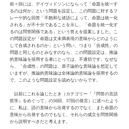
前々回には、デイヴィドソンにならって「命題を統一す
るのは何か」という問題を設定し、この問題に対するフ
レーゲ的な回答「不飽和な述語によって、命題は統一化
される」が不十分であることを示し、「命題を統一化す
るのは問答関係である」という答えを提案しました。こ
の問題設定が「命題は文未満表現の意味からどのように
して合成されるのか」という問い、つまり「合成性」の
問題と同じものとみなすのなら、この問題設定は、推論
的意味論を採用する者にとっては、不適切です。なぜな
ら、「合成性」の問題は、原子論的な意味論を想定して
いますが、推論的意味論は全体論的意味論を採用するの
で、このような問題設定を認めないからです。
以前にこれを論じたとき（カテゴリー「『問答の言語
哲学』をめぐって」の56回、57回の発言）に述べたよう
に、私は、語の意味から出発するのでなく、また命題の
意味から出発するのでもなく、それらの成立を問答関係
から説明すべきだと考えます。