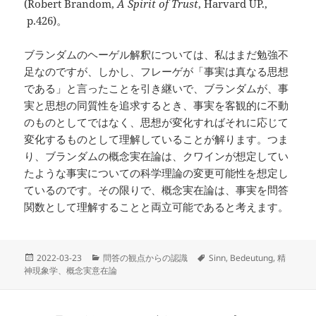
(Robert Brandom,
A Spirit of Trust
, Harvard UP.,
p.426)。
ブランダムのヘーゲル解釈については、私はまだ勉強不
足なのですが、しかし、フレーゲが「事実は真なる思想
である」と言ったことを引き継いで、ブランダムが、事
実と思想の同質性を追求するとき、事実を客観的に不動
のものとしてではなく、思想が変化すればそれに応じて
変化するものとして理解していることが解ります。つま
り、ブランダムの概念実在論は、クワインが想定してい
たような事実についての科学理論の変更可能性を想定し
ているのです。その限りで、概念実在論は、事実を問答
関数として理解することと両立可能であると考えます。
投
カ
タ
2022-03-23
問答の観点からの認識
Sinn
,
Bedeutung
,
精
稿
テ
グ
神現象学、概念実意在論
日:
ゴ
リ
ー