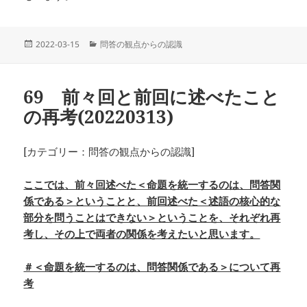
投
カ
2022-03-15
問答の観点からの認識
稿
テ
日:
ゴ
リ
69 前々回と前回に述べたこと
ー
の再考(20220313)
[カテゴリー：問答の観点からの認識]
ここでは、前々回述べた＜命題を統一するのは、問答関
係である＞ということと、前回述べた＜述語の核心的な
部分を問うことはできない＞ということを、それぞれ再
考し、その上で両者の関係を考えたいと思います。
＃＜命題を統一するのは、問答関係である＞について再
考