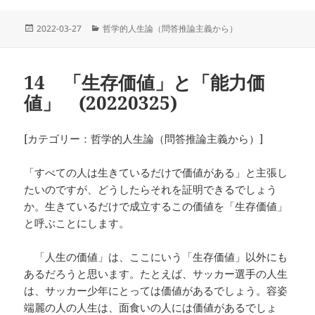
投
カ
2022-03-27
哲学的人生論（問答推論主義から）
稿
テ
日:
ゴ
リ
14 「生存価値」と「能力価
ー
値」 (20220325)
[カテゴリー：哲学的人生論（問答推論主義から）]
「すべての人は生きているだけで価値がある」と主張し
たいのですが、どうしたらそれを証明できるでしょう
か。生きているだけで成立するこの価値を「生存価値」
と呼ぶことにします。
「人生の価値」は、ここにいう「生存価値」以外にも
あるだろうと思います。たとえば、サッカー選手の人生
は、サッカー少年にとっては価値があるでしょう。容姿
端麗の人の人生は、面食いの人には価値があるでしょ