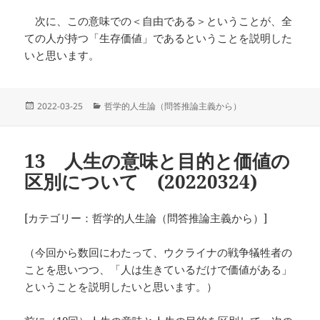
次に、この意味での＜自由である＞ということが、全
ての人が持つ「生存価値」であるということを説明した
いと思います。
投
カ
2022-03-25
哲学的人生論（問答推論主義から）
稿
テ
日:
ゴ
リ
13 人生の意味と目的と価値の
ー
区別について (20220324)
[カテゴリー：哲学的人生論（問答推論主義から）]
（今回から数回にわたって、ウクライナの戦争犠牲者の
ことを思いつつ、「人は生きているだけで価値がある」
ということを説明したいと思います。）