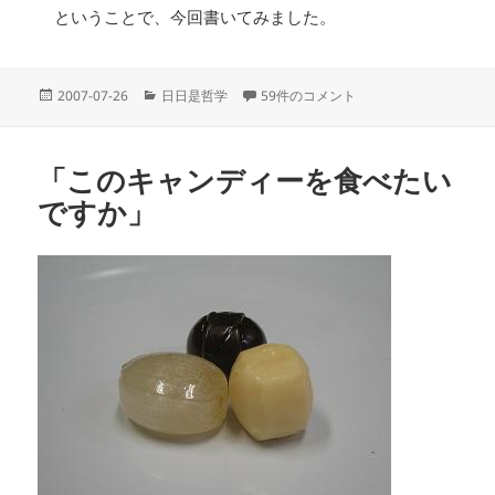
ということで、今回書いてみました。
投
カ
ERと私的な人生観 への
2007-07-26
日日是哲学
59件のコメント
稿
テ
日:
ゴ
リ
「このキャンディーを食べたい
ー
ですか」