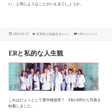
い」と同じようなことがいえるでしょうか。
投
カ
次へいこう への
2007-07-27
哲学的人生論(生きたい）
1件のコメント
稿
テ
日:
ゴ
リ
ERと私的な人生観
ー
これはひょっとして著作権侵害？ ERのHPから写真を
転載しました。