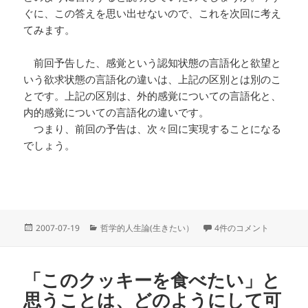
ぐに、この答えを思い出せないので、これを次回に考え
てみます。
前回予告した、感覚という認知状態の言語化と欲望と
いう欲求状態の言語化の違いは、上記の区別とは別のこ
とです。上記の区別は、外的感覚についての言語化と、
内的感覚についての言語化の違いです。
つまり、前回の予告は、次々回に実現することになる
でしょう。
投
カ
「このキャンディーを食
2007-07-19
哲学的人生論(生きたい）
4件のコメント
稿
テ
日:
ゴ
リ
「このクッキーを食べたい」と
ー
思うことは、どのようにして可