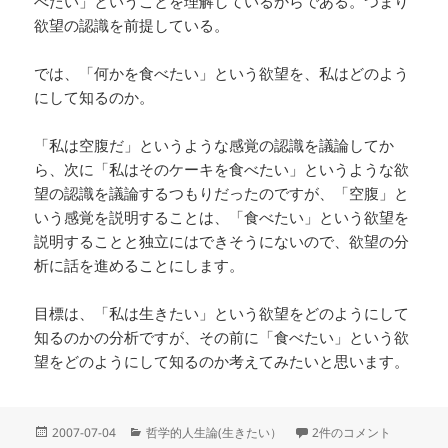
べたい」ということを理解しているからである。つまり
欲望の認識を前提している。
では、「何かを食べたい」という欲望を、私はどのよう
にして知るのか。
「私は空腹だ」というような感覚の認識を議論してか
ら、次に「私はそのケーキを食べたい」というような欲
望の認識を議論するつもりだったのですが、「空腹」と
いう感覚を説明することは、「食べたい」という欲望を
説明することと独立にはできそうにないので、欲望の分
析に話を進めることにします。
目標は、「私は生きたい」という欲望をどのようにして
知るのかの分析ですが、その前に「食べたい」という欲
望をどのようにして知るのか考えてみたいと思います。
投
カ
「私は空腹だ」とどうし
2007-07-04
哲学的人生論(生きたい）
2件のコメント