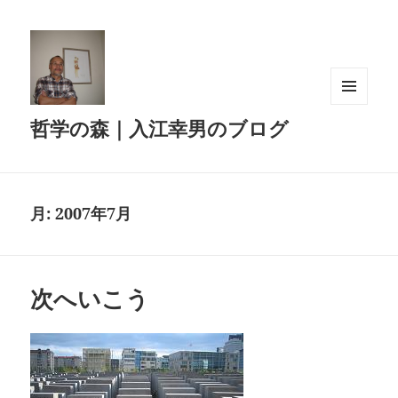
メニュ
哲学の森｜入江幸男のブログ
ーとウ
ィジェ
ット
月:
2007年7月
次へいこう