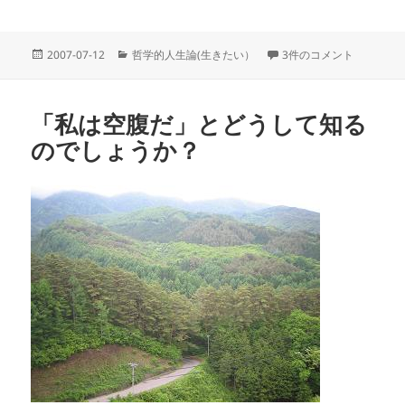
投
カ
「このクッキーを食べた
2007-07-12
哲学的人生論(生きたい）
3件のコメント
稿
テ
日:
ゴ
リ
「私は空腹だ」とどうして知る
ー
のでしょうか？