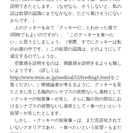
説明できたとします。（なぜなら、そうしないと、私の
話は欲望の認識にまでなかなか、たどり着けそうにない
からです。）
上のクッキーをみて「クッキーだ」とわかった後で
(同時でもよいのですが）、「このクッキーを食べた
い」と思うとしましょう。（実際、すでにクッキーは私
のお腹の中です。）この欲望の認識は、どのようにして
成立するのでしょうか。
空腹感を説明するのは、満腹感を説明するよりも難し
いようです。（詳しくは、
http://www.tmin.ac.jp/medical/12/feeding1.html
をご
覧ください。）唯物論者が考えるように、クッキーを見
たときに生じる脳内のシナプスの状態ないし過程として
＜クッキーの知覚像＞が生じ、さらに脳の別の部位にお
けるシナプスの状態ないし過程として＜食べたいという
欲望＞が生じたとします。
しかし、＜クッキーの知覚像＞は、まだ言語化されて
いないクオリアであり、＜食べたいという欲望＞もまだ