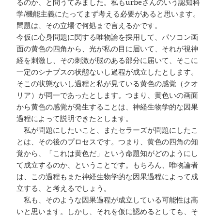
るのか、と問うてみました。私もurbeさんのいう認知科
学/機能主義にたってまず考える必要があると思います。
問題は、その立場で何処まで言えるかです。
今仮に心身問題に関する唯物論を採用して、パソコン画
面の黄色の四角から、光が私の目に届いて、それが視神
経を刺激し、その刺激が脳のある部分に届いて、そこに
一定のシナプスの状態ないし過程が成立したとします。
そこの状態ないし過程と私が見ている黄色の感覚（クオ
リア）が同一であったとします。つまり、黄色いの画面
から黄色の感覚が発生することは、神経生物学的な因果
過程によって説明できたとします。
私が問題にしたいこと、またセラーズが問題にしたこ
とは、その後のプロセスです。つまり、黄色の四角の知
覚から、「これは黄色だ」という命題知がどのようにし
て成立するのか、ということです。もちろん、唯物論者
は、この過程もまた神経生物学的な因果過程によって成
立する、と考えるでしょう。
私も、そのような因果過程が成立している可能性は高
いと思います。しかし、それを仮に認めるとしても、そ