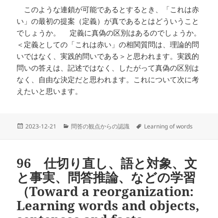
このような連鎖が可能であるとするとき、「これは赤
い」の最初の提案（定義）が真であるとはどういうこと
でしょうか。 定義に真偽の区別はあるのでしょうか。
＜定義としての「これは赤い」の相関質問は、理論的問
いではなく、実践的問いである＞と思われます。実践的
問いの答えは、記述ではなく、したがって真偽の区別は
なく、自由な決定だと思われます。これについて次に考
えたいと思います。
投
カ
タ
2023-12-21
問答の観点からの認識
Learning of words
稿
テ
グ
日:
ゴ
リ
96 仕切り直し、語と対象、文
ー
と事実、問答推論、などの学習
（Toward a reorganization:
Learning words and objects,