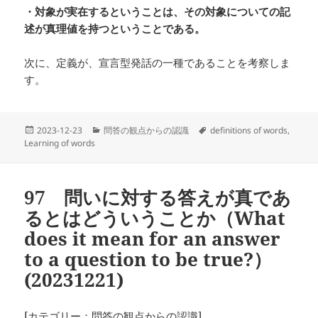
・対象が実在するということは、その対象についての記
述が真理値を持つということである。
次に、定義が、宣言型発話の一種であることを考察しま
す。
投
カ
タ
2023-12-23
問答の観点からの認識
definitions of words
,
稿
テ
グ
Learning of words
日:
ゴ
リ
ー
97 問いに対する答えが真であ
るとはどういうことか（What
does it mean for an answer
to a question to be true?）
(20231221)
[カテゴリー：問答の観点からの認識]