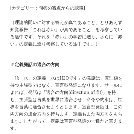
[カテゴリー：問答の観点からの認識]
（理論的問いに対する答えが真であること、とりあえず
知覚報告「これは赤い」が真であること、を考察してい
る途中です。それを「赤い」の学習に遡り、さらに「赤
い」の定義に遡り考察している途中です。）
＃定義発話の適合の方向
語「水」の定義「水はH2Oです」の発話は、真理値を
持つ主張型ではなく、宣言型発話になります。サールに
よれば、発話は「適合の方向(direction of fit)」を持
ち、主張型は言葉を世界に適合させ、命令や約束は、世
界を言葉に適合させようとします。宣言型発話は、この
両方向の適合方向を持ちます。定義もまた両方向をもち
ます。したがって、定義は宣言型発話の一種だと言えま
す。