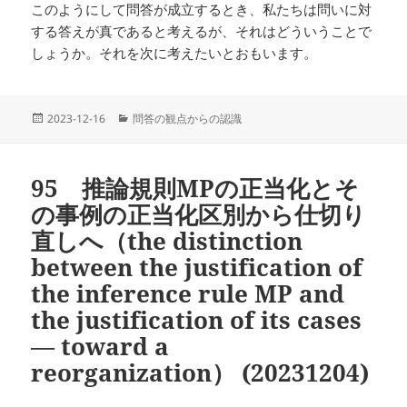
このようにして問答が成立するとき、私たちは問いに対
する答えが真であると考えるが、それはどういうことで
しょうか。それを次に考えたいとおもいます。
投
カ
2023-12-16
問答の観点からの認識
稿
テ
日:
ゴ
リ
95 推論規則MPの正当化とそ
ー
の事例の正当化区別から仕切り
直しへ（the distinction
between the justification of
the inference rule MP and
the justification of its cases
— toward a
reorganization） (20231204)