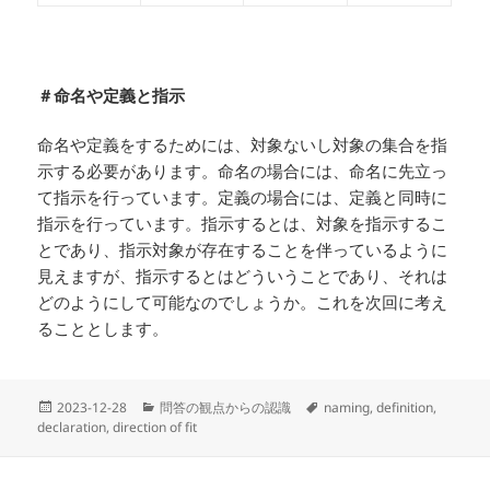
＃命名や定義と指示
命名や定義をするためには、対象ないし対象の集合を指
示する必要があります。命名の場合には、命名に先立っ
て指示を行っています。定義の場合には、定義と同時に
指示を行っています。指示するとは、対象を指示するこ
とであり、指示対象が存在することを伴っているように
見えますが、指示するとはどういうことであり、それは
どのようにして可能なのでしょうか。これを次回に考え
ることとします。
投
カ
タ
2023-12-28
問答の観点からの認識
naming
,
definition
,
稿
テ
グ
declaration
,
direction of fit
日:
ゴ
リ
ー