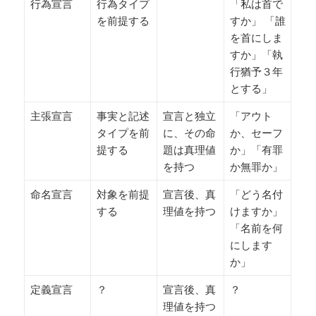
行為宣言
行為タイプ
「私は首で
を前提する
すか」 「誰
を首にしま
すか」「執
行猶予３年
とする」
主張宣言
事実と記述
宣言と独立
「アウト
タイプを前
に、その命
か、セーフ
提する
題は真理値
か」「有罪
を持つ
か無罪か」
命名宣言
対象を前提
宣言後、真
「どう名付
する
理値を持つ
けますか」
「名前を何
にします
か」
定義宣言
？
宣言後、真
？
理値を持つ