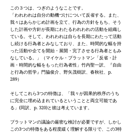
この３つは、つぎのようなことです。
「われわれは自分の動機づけについて反省する。また、
我々はあらかじめ計画を立て、行為の方針をもち、そう
した計画や方針が長期にわたるわれわれの活動を組織し
ている。そして、われわれは自らを長期にわたって活動
し続ける行為者とみなしており、また、時間的な幅を持
った活動や企てを開始・展開・完了させる行為者ともみ
なしている。」（マイケル・ブラットマン「反省・計
画・時間的な幅をもった行為者性」竹内聖一訳、『自由
と行為の哲学』門脇俊介、野矢茂樹訳、春秋社、
p.
289
）
そしてこれら
3
つの特徴は、「我々が因果的秩序のうち
に完全に埋め込まれているということと両立可能であ
る」
(
同訳、
p. 320)
と彼は考えています。
ブラットマンの議論の厳密な検討が必要ですが、しかし
この
3
つの特徴をある程度緩く理解する限りで、この3特