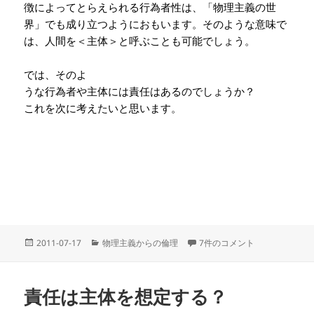
徴によってとらえられる行為者性は、「物理主義の世
界」でも成り立つようにおもいます。
そのような意味で
は、人間を＜主体＞と呼ぶことも可能でしょう。
では、そのよ
うな行為者や主体には責任はあるのでしょうか？
これを次に考えたいと思います。
投
カ
人間は行為者である への
2011-07-17
物理主義からの倫理
7件のコメント
稿
テ
日:
ゴ
リ
責任は主体を想定する？
ー