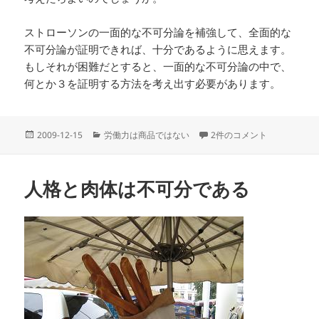
ストローソンの一面的な不可分論を補強して、全面的な
不可分論が証明できれば、十分であるように思えます。
もしそれが困難だとすると、一面的な不可分論の中で、
何とか３を証明する方法を考え出す必要があります。
投
カ
一面的な不可分論 への
2009-12-15
労働力は商品ではない
2件のコメント
稿
テ
日:
ゴ
リ
人格と肉体は不可分である
ー