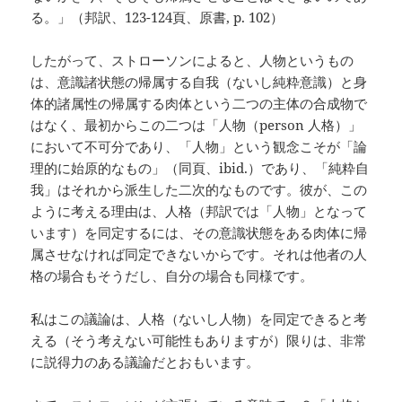
る。」（邦訳、123-124頁、原書, p. 102）
したがって、ストローソンによると、人物というもの
は、意識諸状態の帰属する自我（ないし純粋意識）と身
体的諸属性の帰属する肉体という二つの主体の合成物で
はなく、最初からこの二つは「人物（person 人格）」
において不可分であり、「人物」という観念こそが「論
理的に始原的なもの」（同頁、ibid.）であり、「純粋自
我」はそれから派生した二次的なものです。彼が、この
ように考える理由は、人格（邦訳では「人物」となって
います）を同定するには、その意識状態をある肉体に帰
属させなければ同定できないからです。それは他者の人
格の場合もそうだし、自分の場合も同様です。
私はこの議論は、人格（ないし人物）を同定できると考
える（そう考えない可能性もありますが）限りは、非常
に説得力のある議論だとおもいます。