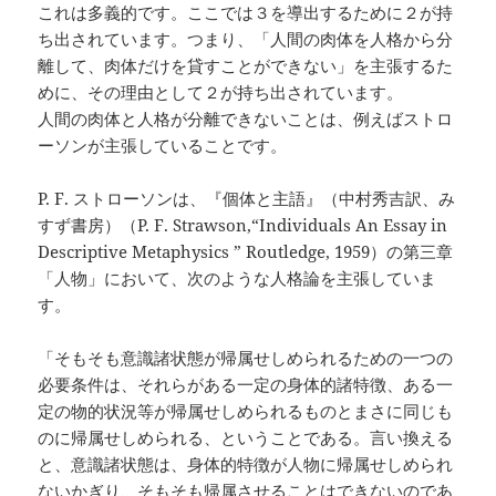
これは多義的です。ここでは３を導出するために２が持
ち出されています。つまり、「人間の肉体を人格から分
離して、肉体だけを貸すことができない」を主張するた
めに、その理由として２が持ち出されています。
人間の肉体と人格が分離できないことは、例えばストロ
ーソンが主張していることです。
P. F. ストローソンは、『個体と主語』（中村秀吉訳、み
すず書房）（P. F. Strawson,“Individuals An Essay in
Descriptive Metaphysics ” Routledge, 1959）の第三章
「人物」において、次のような人格論を主張していま
す。
「そもそも意識諸状態が帰属せしめられるための一つの
必要条件は、それらがある一定の身体的諸特徴、ある一
定の物的状況等が帰属せしめられるものとまさに同じも
のに帰属せしめられる、ということである。言い換える
と、意識諸状態は、身体的特徴が人物に帰属せしめられ
ないかぎり、そもそも帰属させることはできないのであ