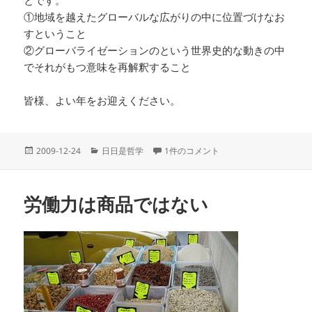
とです。
①地域を越えたグローバルな広がりの中に位置づけなお
すということ
②グローバライゼーションのという世界史的な動きの中
でそれがもつ意味を再解釈すること
皆様、よい年をお迎えください。
投
カ
地域研究の人文学からグローバルな人文
2009-12-24
日日是哲学
1件のコメント
稿
テ
日:
ゴ
リ
労働力は商品ではない
ー