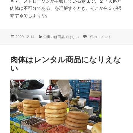
さて、ストローソンが主張している意味で、２「人格と
肉体は不可分である」を理解するとき、そこから３が帰
結するでしょうか。
投
カ
人格と肉体は不可分である 
2009-12-14
労働力は商品ではない
1件のコメント
稿
テ
日:
ゴ
リ
肉体はレンタル商品になりえな
ー
い