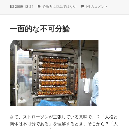
投
カ
労働力は商品ではない への
2009-12-24
労働力は商品ではない
1件のコメント
稿
テ
日:
ゴ
リ
一面的な不可分論
ー
さて、ストローソンが主張している意味で、２「人格と
肉体は不可分である」を理解するとき、そこから３「人