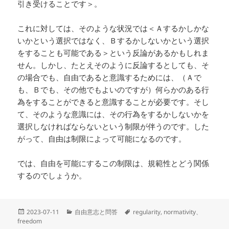
引き受けることです＞。
これに対しては、そのような状況では＜Ａするかしかな
いかという選択ではなく、Ｂするかしないかという選択
をすることも可能である＞という反論があるかもしれま
せん。しかし、たとえそのように反論するとしても、そ
の場合でも、自由であると意識するためには、（Ａで
も、Ｂでも、その他でもよいのですが）何らかのある行
為をすることができると意識することが必要です。そし
て、そのような意識には、その行為をするかしないかを
選択しなければならないという制限が伴うのです。した
がって、自由は制限によって可能になるのです。
では、自由を可能にするこの制限は、規範性とどう関係
するのでしょうか。
投
カ
タ
2023-07-11
自由意志と問答
regularity
,
normativity、
稿
テ
グ
freedom