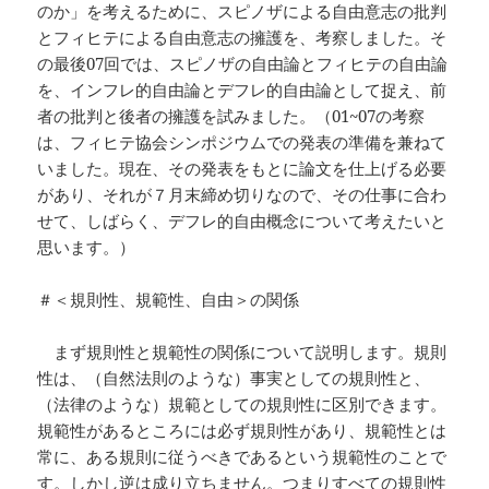
のか」を考えるために、スピノザによる自由意志の批判
とフィヒテによる自由意志の擁護を、考察しました。そ
の最後07回では、スピノザの自由論とフィヒテの自由論
を、インフレ的自由論とデフレ的自由論として捉え、前
者の批判と後者の擁護を試みました。（01~07の考察
は、フィヒテ協会シンポジウムでの発表の準備を兼ねて
いました。現在、その発表をもとに論文を仕上げる必要
があり、それが７月末締め切りなので、その仕事に合わ
せて、しばらく、デフレ的自由概念について考えたいと
思います。）
＃＜規則性、規範性、自由＞の関係
まず規則性と規範性の関係について説明します。規則
性は、（自然法則のような）事実としての規則性と、
（法律のような）規範としての規則性に区別できます。
規範性があるところには必ず規則性があり、規範性とは
常に、ある規則に従うべきであるという規範性のことで
す。しかし逆は成り立ちません。つまりすべての規則性