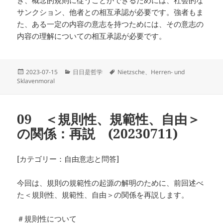
き、概念的規則に従うことができるためには、社会的な
サンクション、他者との相互承認が必要です。強者もま
た、ある一定の内容の意志を持つためには、その意志の
内容の理解についての相互承認が必要です。
投
カ
タ
2023-07-15
日日是哲学
Nietzsche、Herren- und
稿
テ
グ
Sklavenmoral
日:
ゴ
リ
ー
09 ＜規則性、規範性、自由＞
の関係：再説 (20230711)
[カテゴリー：自由意志と問答]
今回は、規則の規範性の起源の解明のために、前回述べ
た＜規則性、規範性、自由＞の関係を再説します。
＃規則性について