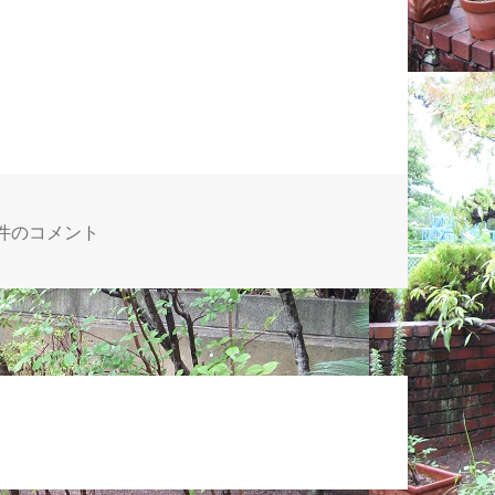
代文学が終る理由 への
3件のコメント