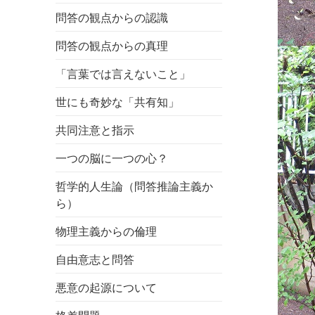
問答の観点からの認識
問答の観点からの真理
「言葉では言えないこと」
世にも奇妙な「共有知」
共同注意と指示
一つの脳に一つの心？
哲学的人生論（問答推論主義か
ら）
物理主義からの倫理
自由意志と問答
悪意の起源について