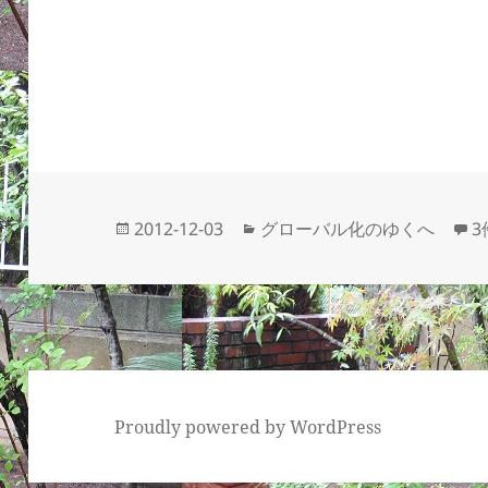
投
カ
近
2012-12-03
グローバル化のゆくへ
稿
テ
日:
ゴ
リ
ー
Proudly powered by WordPress