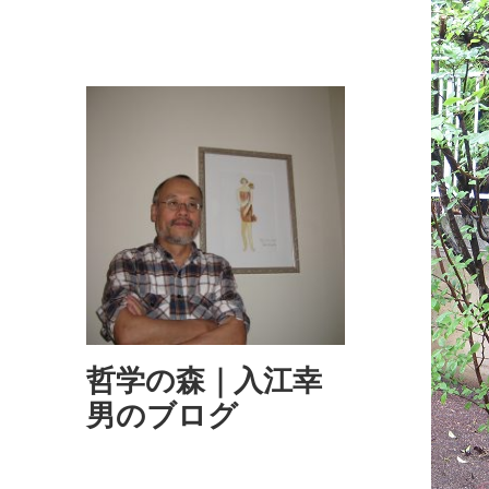
哲学の森｜入江幸
男のブログ