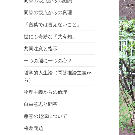
問答の観点からの認識
問答の観点からの真理
「言葉では言えないこと」
世にも奇妙な「共有知」
共同注意と指示
一つの脳に一つの心？
哲学的人生論（問答推論主義か
ら）
物理主義からの倫理
自由意志と問答
悪意の起源について
格差問題