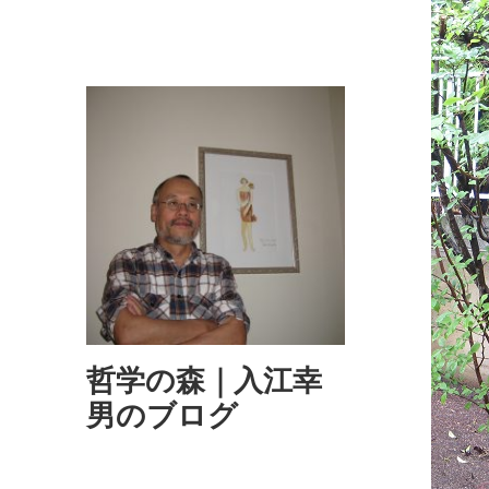
哲学の森｜入江幸
男のブログ