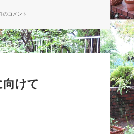
の中の組み合わせ問題 への
7件のコメント
に向けて