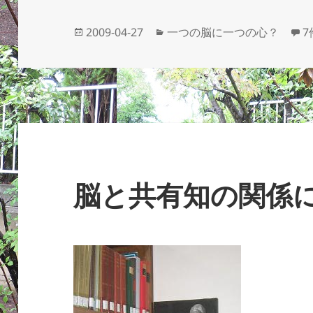
投
カ
脳
2009-04-27
一つの脳に一つの心？
稿
テ
日:
ゴ
リ
ー
脳と共有知の関係