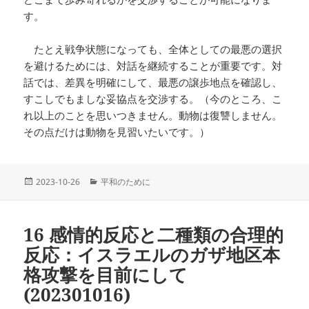
す。
たとえ戦争状態になっても、全体としての最悪の選択
を避けるためには、対話を継続することが重要です。対
話では、差異を明確にして、最悪の譲歩地点を確認し、
すこしでもましな妥協点を交渉する。（今のところ、こ
れ以上のことを思いつきません。動物は復讐しません。
その点だけは動物を見習いたいです。）
投
カ
2023-10-26
平和のために
稿
テ
日:
ゴ
リ
16 感情的反応と二種類の合理的
ー
反応：イスラエルのガザ地区本
格攻撃を目前にして
(202301016)