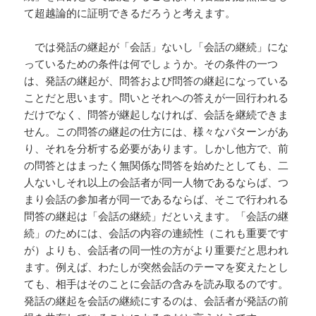
て超越論的に証明できるだろうと考えます。
では発話の継起が「会話」ないし「会話の継続」にな
っているための条件は何でしょうか。その条件の一つ
は、発話の継起が、問答および問答の継起になっている
ことだと思います。問いとそれへの答えが一回行われる
だけでなく、問答が継起しなければ、会話を継続できま
せん。この問答の継起の仕方には、様々なパターンがあ
り、それを分析する必要があります。しかし他方で、前
の問答とはまったく無関係な問答を始めたとしても、二
人ないしそれ以上の会話者が同一人物であるならば、つ
まり会話の参加者が同一であるならば、そこで行われる
問答の継起は「会話の継続」だといえます。「会話の継
続」のためには、会話の内容の連続性（これも重要です
が）よりも、会話者の同一性の方がより重要だと思われ
ます。例えば、わたしが突然会話のテーマを変えたとし
ても、相手はそのことに会話の含みを読み取るのです。
発話の継起を会話の継続にするのは、会話者が発話の前