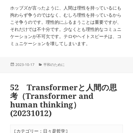
ホッブズが言ったように、人間は理性を持っているにも
拘わらず争うのではなく、むしろ理性を持っているから
こそ争うのです。理性的にふるまうことは重要ですが、
それだけでは不十分です。少なくとも理性的なコミュニ
ケーションが不可欠です。テロやヘイトスピーチは、コ
ミュニケーションを壊してしまいます。
投
カ
2023-10-17
平和のために
稿
テ
日:
ゴ
リ
52 Transformerと人間の思
ー
考（Transformer and
human thinking）
(20231012)
[カテゴリー：日々是哲学]