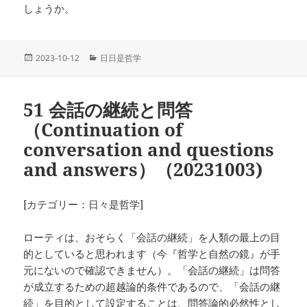
しょうか。
投
カ
2023-10-12
日日是哲学
稿
テ
日:
ゴ
リ
51 会話の継続と問答
ー
（Continuation of
conversation and questions
and answers）（20231003)
[カテゴリー：日々是哲学]
ローティは、おそらく「会話の継続」を人類の最上の目
的としていると思われます（今『哲学と自然の鏡』が手
元にないので確認できません）。「会話の継続」は問答
が成立するための超越論的条件であるので、「会話の継
続」を目的として設定することは、問答論的必然性とし