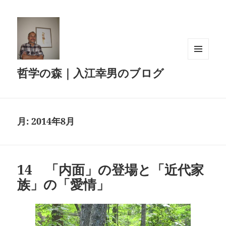
メニュ
哲学の森｜入江幸男のブログ
ーとウ
ィジェ
ット
月:
2014年8月
14 「内面」の登場と「近代家
族」の「愛情」