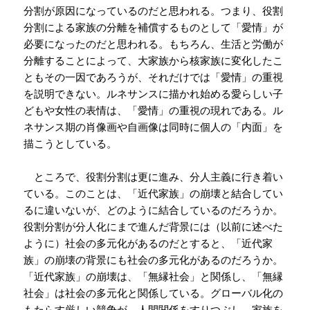
分割が原因になっているのだと思われる。つまり、役割
分割による家族の分離を補償するものとして「愛情」が
必要になったのだと思われる。もちろん、生活と労働が
分離することによって、大家族から核家族に変化したこ
ともその一因であろうが、それだけでは「愛情」の重視
を説明できない。ルネサンスに描かれ始める愛らしい子
どもや女性の表情は、「愛情」の重視の現れである。ル
ネサンス期の肖像画や自画像は同時に個人の「内面」を
描こうとしている。
ところで、役割分割は更に進み、分人主義に行き着い
ている。このことは、「近代家族」の崩壊と結合してい
るに違いないが、どのように結合しているのだろうか。
役割分割が分人化にまで進んだ背景には（以前に述べた
ように）社会の多元化があるのだとすると、「近代家
族」の崩壊の背景にも社会の多元化があるのだろうか。
「近代家族」の崩壊は、「無縁社会」と関係し、「無縁
社会」は社会の多元化と関係している。グローバル化の
もたらす厳しい競争が、人間関係をすりつぶし、家族を