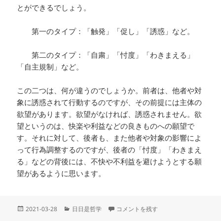
とができるでしょう。
第一のタイプ：「触発」「促し」「誘惑」など。
第二のタイプ：「自粛」「忖度」「わきまえる」
「自主規制」など。
この二つは、何が違うのでしょうか。前者は、他者や対
象に誘惑されて行動するのですが、その前提には主体の
欲望があります。欲望がなければ、誘惑されません。欲
望というのは、快楽や利益などの良きものへの願望で
す。それに対して、後者も、また他者や対象の影響によ
って行為調整するのですが、後者の「忖度」「わきまえ
る」などの背後には、不快や不利益を避けようとする願
望があるように思います。
投
カ
27 「自粛」の倫理学 (20210328) 
2021-03-28
日日是哲学
コメントを残す
稿
テ