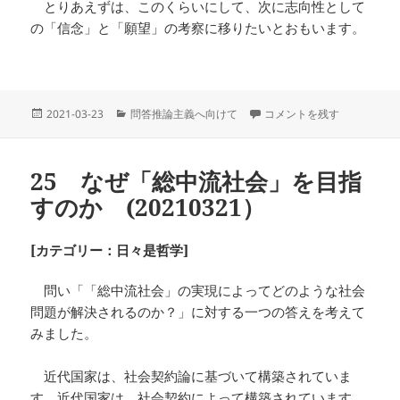
とりあえずは、このくらいにして、次に志向性として
の「信念」と「願望」の考察に移りたいとおもいます。
投
カ
37 問答としての「提示」 (2
2021-03-23
問答推論主義へ向けて
コメントを残す
稿
テ
日:
ゴ
リ
25 なぜ「総中流社会」を目指
ー
すのか (20210321）
[カテゴリー：日々是哲学]
問い「「総中流社会」の実現によってどのような社会
問題が解決されるのか？」に対する一つの答えを考えて
みました。
近代国家は、社会契約論に基づいて構築されていま
す。近代国家は、社会契約によって構築されています。