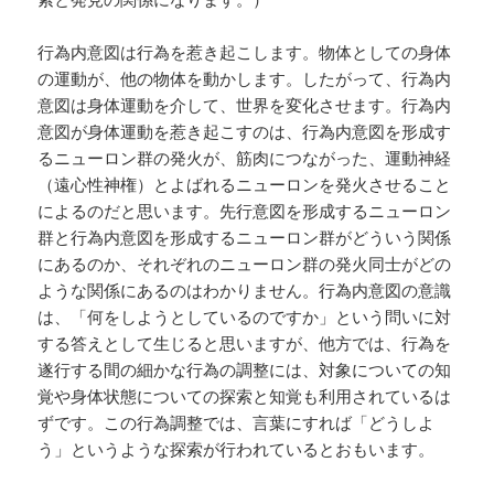
行為内意図は行為を惹き起こします。物体としての身体
の運動が、他の物体を動かします。したがって、行為内
意図は身体運動を介して、世界を変化させます。行為内
意図が身体運動を惹き起こすのは、行為内意図を形成す
るニューロン群の発火が、筋肉につながった、運動神経
（遠心性神権）とよばれるニューロンを発火させること
によるのだと思います。先行意図を形成するニューロン
群と行為内意図を形成するニューロン群がどういう関係
にあるのか、それぞれのニューロン群の発火同士がどの
ような関係にあるのはわかりません。行為内意図の意識
は、「何をしようとしているのですか」という問いに対
する答えとして生じると思いますが、他方では、行為を
遂行する間の細かな行為の調整には、対象についての知
覚や身体状態についての探索と知覚も利用されているは
ずです。この行為調整では、言葉にすれば「どうしよ
う」というような探索が行われているとおもいます。