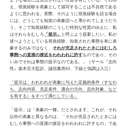
え、視覚経験を表象として描写することは不自然である
ように思われる。実際、そのように視覚経験を語る場合
には、どうしても知覚の表象説へと導かれてしまうだろ
う。そこで知覚経験のこうした特別な性質のゆえに、私
はそれらをむしろ
「提示」
と呼ぶよう提案したい。私が
述べようとしている視覚経験、知覚された事態を単に表
象するのみではなく、
それが充足されたときにはむしろ
事態への直接の接近をわれわれに許す
ものであり、その
いみでそれは事態の提示なのである。」（サール『志向
性』坂本百大監訳、誠信書房63、下線と強調は入江）
「提示は、われわれが表象に与えた定義的条件（すなわ
ち、志向内容、充足条件、適合の方向、志向対象、など
を有する）をすべて満たしている」
「提示」は「表象の一種」だとされます。これが、それ
以外の表象と異なるのは、「それが充足されたときには
むしろ事態への直接の接近をわれわれに許すもの」であ