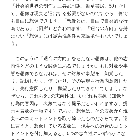
『社会的世界の制作』三谷武司訳、勁草書房、59）そし
て、想像は現実と適合する必要がないのですから、何で
も自由に想像できます。「想像とは、自由で自発的な行
為である」（同所）と言われます。「適合の方向」を持
たない「想像」には誠実性条件も充足条件もないでしょ
う。
このように「適合の方向」をもたない想像は、他の志
向性とどのような関係にあるでしょうか。もし対象や事
態を想像できなければ、その対象や事態を、知覚した
り、記憶したり、信じたり、その実現を行為内意図した
り、先行意図したり、願望したりできないでしょう。な
ぜなら、これら6つの志向性は、いずれも表象（知覚と
行為内意図は、表象ではなく提示だといわれますが、提
示も表象の一種です）であり、想像は、その表象から現
実へのコミットメントを取り除いたものだからです。逆
に言うと、想像している表象に、現実への適合のコミッ
トメントを付け加えると、6つの志向性のいずれかにな