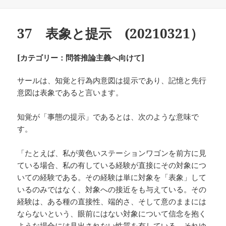
稿
テ
日:
ゴ
リ
37 表象と提示 (20210321）
ー
[カテゴリー：問答推論主義へ向けて]
サールは、知覚と行為内意図は提示であり、記憶と先行
意図は表象であると言います。
知覚が「事態の提示」であるとは、次のような意味で
す。
「たとえば、私が黄色いステーションワゴンを前方に見
ている場合、私の有している経験が直接にその対象につ
いての経験である。その経験は単に対象を「表象」して
いるのみではなく、対象への接近をも与えている。その
経験は、ある種の直接性、端的さ、そして意のままには
ならないという、眼前にはない対象について信念を抱く
ような場合には見出されない性質を有している。それゆ