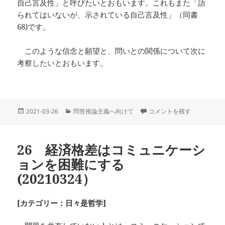
自己言及性」と呼びたいとおもいます。これもまた「語
られてはいないが、示されている自己言及性」（同書
68)です。
このような信念と願望と、問いとの関係について次に
考察したいとおもいます。
投
カ
37 志向性としての信念と願望
2021-03-26
問答推論主義へ向けて
コメントを残す
稿
テ
日:
ゴ
リ
26 経済格差はコミュニケーシ
ー
ョンを困難にする
(20210324）
[カテゴリー：日々是哲学]