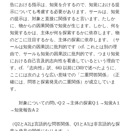
告における指示は、知覚を介するので、知覚における提
示についても考慮する必要があります。サールは、知覚
の提示は、対象と直接に関係すると言います。たしか
に、物からの因果関係で知覚が生じます。しかし、何を
知覚するかは、主体が何を探索するかに依存します。物
のどこに注目するかも、主体の探索に依存します。（サ
ールは知覚の因果説に批判的です（cf. これとは別の理
由で、サールも知覚の因果説に批判的です。つまり知覚
における自己言及的志向性を看過しているという理由で
す。cf. 『志向性』訳、66) 以前に(30)で述べたように、
ここには次のような広い意味での「二重問答関係」（正
確には、問答と探索発見の二重関係）が成立していま
す。
対象についての問いQ２→主体の探索Q１→知覚A１
→知覚報告A２
（Q2とA2は言語的な問答関係、Q1とA1は非言語的な探
索と発見の関係になります。）