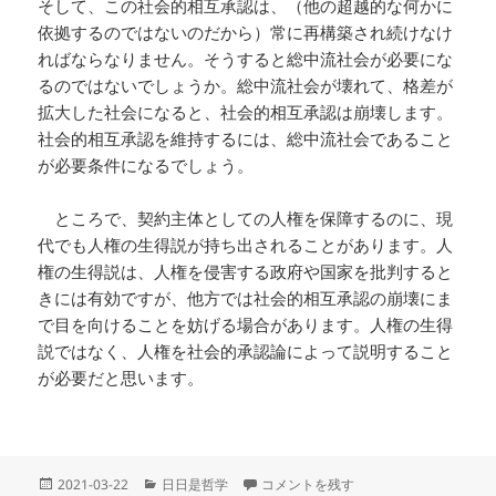
そして、この社会的相互承認は、（他の超越的な何かに
依拠するのではないのだから）常に再構築され続けなけ
ればならなりません。そうすると総中流社会が必要にな
るのではないでしょうか。総中流社会が壊れて、格差が
拡大した社会になると、社会的相互承認は崩壊します。
社会的相互承認を維持するには、総中流社会であること
が必要条件になるでしょう。
ところで、契約主体としての人権を保障するのに、現
代でも人権の生得説が持ち出されることがあります。人
権の生得説は、人権を侵害する政府や国家を批判すると
きには有効ですが、他方では社会的相互承認の崩壊にま
で目を向けることを妨げる場合があります。人権の生得
説ではなく、人権を社会的承認論によって説明すること
が必要だと思います。
投
カ
25 なぜ「総中流社会」を目指すのか (2
2021-03-22
日日是哲学
コメントを残す