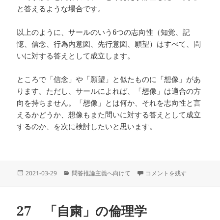
と答えるような場合です。
以上のように、サールのいう6つの志向性（知覚、記
憶、信念、行為内意図、先行意図、願望）はすべて、問
いに対する答えとして成立します。
ところで「信念」や「願望」と似たものに「想像」があ
ります。ただし、サールによれば、「想像」は適合の方
向を持ちません。「想像」とは何か、それを志向性と言
えるかどうか、想像もまた問いに対する答えとして成立
するのか、を次に検討したいと思います。
投
カ
38 問答としての信念と願望 (
2021-03-29
問答推論主義へ向けて
コメントを残す
稿
テ
日:
ゴ
リ
27 「自粛」の倫理学
ー