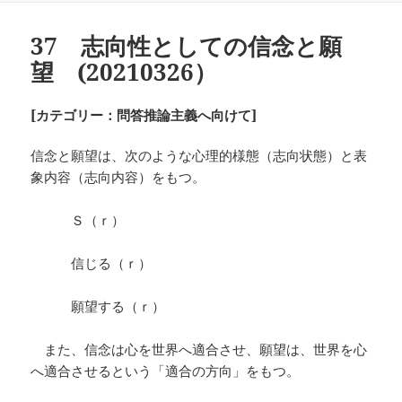
日:
ゴ
リ
37 志向性としての信念と願
ー
望 (20210326）
[カテゴリー：問答推論主義へ向けて]
信念と願望は、次のような心理的様態（志向状態）と表
象内容（志向内容）をもつ。
Ｓ（ｒ）
信じる（ｒ）
願望する（ｒ）
また、信念は心を世界へ適合させ、願望は、世界を心
へ適合させるという「適合の方向」をもつ。