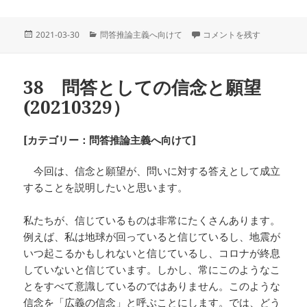
投
カ
39 志向性としての「想像」 
2021-03-30
問答推論主義へ向けて
コメントを残す
稿
テ
日:
ゴ
リ
38 問答としての信念と願望
ー
(20210329）
[カテゴリー：問答推論主義へ向けて]
今回は、信念と願望が、問いに対する答えとして成立
することを説明したいと思います。
私たちが、信じているものは非常にたくさんあります。
例えば、私は地球が回っていると信じているし、地震が
いつ起こるかもしれないと信じているし、コロナが終息
していないと信じています。しかし、常にこのようなこ
とをすべて意識しているのではありません。このような
信念を「広義の信念」と呼ぶことにします。では、どう