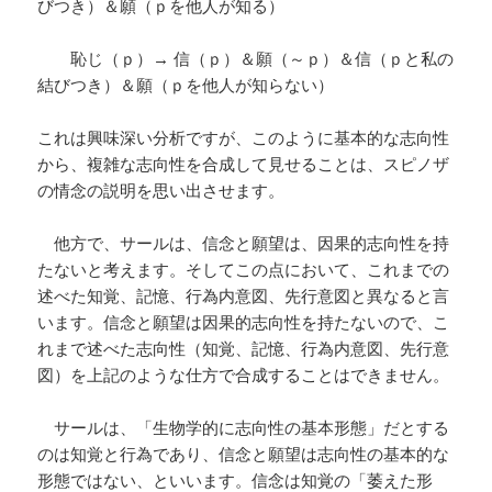
びつき）＆願（ｐを他人が知る）
恥じ（ｐ）→ 信（ｐ）＆願（～ｐ）＆信（ｐと私の
結びつき）＆願（ｐを他人が知らない）
これは興味深い分析ですが、このように基本的な志向性
から、複雑な志向性を合成して見せることは、スピノザ
の情念の説明を思い出させます。
他方で、サールは、信念と願望は、因果的志向性を持
たないと考えます。そしてこの点において、これまでの
述べた知覚、記憶、行為内意図、先行意図と異なると言
います。信念と願望は因果的志向性を持たないので、こ
れまで述べた志向性（知覚、記憶、行為内意図、先行意
図）を上記のような仕方で合成することはできません。
サールは、「生物学的に志向性の基本形態」だとする
のは知覚と行為であり、信念と願望は志向性の基本的な
形態ではない、といいます。信念は知覚の「萎えた形