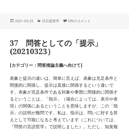
投
カ
26 経済格差はコミュニケーションを困難
2021-03-25
日日是哲学
5件のコメント
稿
テ
日:
ゴ
リ
37 問答としての「提示」
ー
(20210323）
[カテゴリー：問答推論主義へ向けて]
表象と提示の違いは、簡単に言えば、表象は充足条件と
間接的に関係し、提示は直接に関係するという違いで
す。表象が充足条件である対象や事態に間接的に関係す
るということは、「指示」（場合によっては、表示や表
現）の関係にあるということを意味しますが、この「指
示」の説明が難問です。私は、指示は、問いに対する答
えとして可能になると考えています（これについては、
『問答の言語哲学』で説明しました）。ただし、知覚報