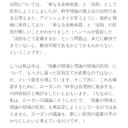
法則については、「単なる全称命題」と「法則」として
区別しようとしましたが、科学理論の最上位の法則であ
る公理もまた、アインシュタイが言うように、規約と帰
納に依存しており、「単なる全称命題」と「法則」の区
別が難しいことがわかりました（ヘンペルが提起した
「法則をどう定義するか」という問題は、未だに解決で
きていないし、解決可能であるかどうかもわからない、
ということです）。
じつは私は今は、「現象の領域と理論の領域の区別」に
ついて、もう少し違った区別立てが必要なのではない
か、という疑念を感じています。そこで次に、これを確
認するために、ローダンの『科学は合理的に進歩する』
の内容紹介と検討をしたいとおもいます。（ちなみに、
私は、ローダンの議論にそうしかたで、「現象の領域と
理論の領域の区別」を再設定しようとしているのではあ
りません。ローダンの議論を、新しい区別の提案の手が
かりにしたいと考えているだけです。）