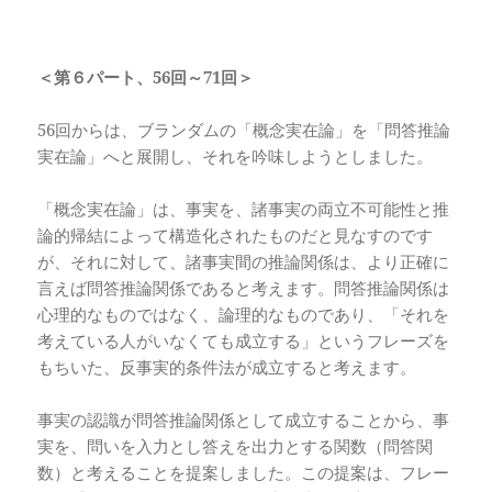
＜第６パート、56
回～71
回＞
56回からは、ブランダムの「概念実在論」を「問答推論
実在論」へと展開し、それを吟味しようとしました。
「概念実在論」は、事実を、諸事実の両立不可能性と推
論的帰結によって構造化されたものだと見なすのです
が、それに対して、諸事実間の推論関係は、より正確に
言えば問答推論関係であると考えます。問答推論関係は
心理的なものではなく、論理的なものであり、「それを
考えている人がいなくても成立する」というフレーズを
もちいた、反事実的条件法が成立すると考えます。
事実の認識が問答推論関係として成立することから、事
実を、問いを入力とし答えを出力とする関数（問答関
数）と考えることを提案しました。この提案は、フレー