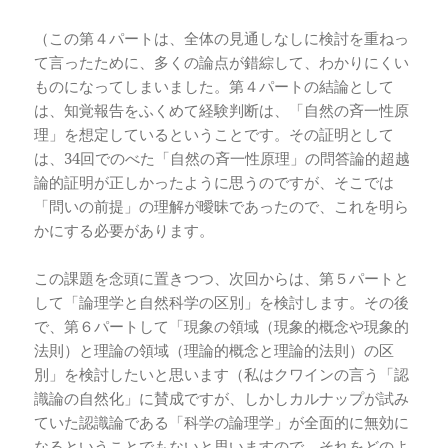
（この第４パートは、全体の見通しなしに検討を重ねっ
て言ったために、多くの論点が錯綜して、わかりにくい
ものになってしまいました。第４パートの結論として
は、知覚報告をふくめて経験判断は、「自然の斉一性原
理」を想定しているということです。その証明として
は、34回でのべた「自然の斉一性原理」の問答論的超越
論的証明が正しかったように思うのですが、そこでは
「問いの前提」の理解が曖昧であったので、これを明ら
かにする必要があります。
この課題を念頭に置きつつ、次回からは、第５パートと
して「論理学と自然科学の区別」を検討します。その後
で、第６パートして「現象の領域（現象的概念や現象的
法則）と理論の領域（理論的概念と理論的法則）の区
別」を検討したいと思います（私はクワインの言う「認
識論の自然化」に賛成ですが、しかしカルナップが試み
ていた認識論である「科学の論理学」が全面的に無効に
なるということでもないと思いますので、それをどのよ