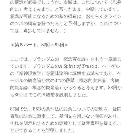
の構造が必要でしょうか。次回は、これについて（思弁
的に）考えてみます。と言ったまま、中断しています。
意識が可能になるための脳の構造は、おそらくクライン
のツボの構造を持つだろうと予測しますが、これについ
ては、進捗していません。）
＜第８パート、82
回～92
回＞
ここでは、ブランダムの「概念実在論」をもう一度論じ
ています。ブランダムの
A Spirit of Trust
は、ヘーゲル
の『精神現象学』を意味論的に読解する試みであり、ヘ
ーゲルの観念論が次の3つの段階（概念的実在論、客観
的観念論、概念的観念論）からなると考えます。83回か
ら86回までこの３段階を説明しました。
87回では、BSDの条件法の語彙についての説明を、疑問
表現の語彙に適用して、疑問文を用いない問答があり、
それを明示化するための語彙として疑問表現を捉えるこ
とができることを説明しました。