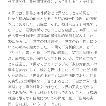
列問答関係、並列問答関係によって生じることを説明。
31回では、類推が条件反射とは異なることを確認し、32
回から帰納法の前提となる「自然の斉一性原理」の考察
をはじめました。33回に、それが検証も反証も可能では
ないこと、経験判断ではないことを確認し、34回に、自
然の斉一性原理の問答論的超越論的証明を試みました。
35回からは、「世界の無矛盾性」「世界の斉一性」につ
いての考察を始めました。36回で「分析的に真」と「ア
プリオリに真」の新しい定義の提案し、37回に論理的概
念と経験概念を、保存拡大性を持つか否かで区別するこ
とを提案し、38回からはカルナップの「擬似対象文」の
概念を参考にして、検討を行いました。41回でたどり着
いた結論は、「世界の矛盾性」は論理法則であり、世界
の実質とは無関係なテーゼであること、「自然の斉一性
原理」は、擬似対象文ではなく、世界の実質と関わる主
張であるが、それは検証も反証もできないこと、（帰納
推論に限らず）自然についての探究一般が「自然の斉一
性」を前提していること、でした。