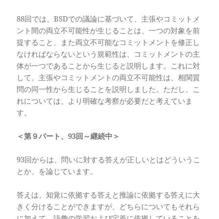
88回では、BSDでの議論に基づいて、主張やコミットメ
ント間の両立不可能性が生じることは、一つの対象を前
提すること、また両立不可能なコミットメントを修正し
なければならないという規範性は、コミットメントの主
体が一つであることから生じると説明します。これに対
して、主張やコミットメントの両立不可能性は、相関質
問の同一性から生じることを説明しました。ただし、こ
れについては、より明確な考察が必要だと考えていま
す。
＜第９パート、93
回～継続中＞
93回からは、問いに対する答えが正しいとはどういうこ
とか、を論じています。
答えは、知覚に依拠する答えと推論に依拠する答えに大
きく分けることができますが、どちらについてもそれら
に加えて、語彙の学習および定義に依拠していることを