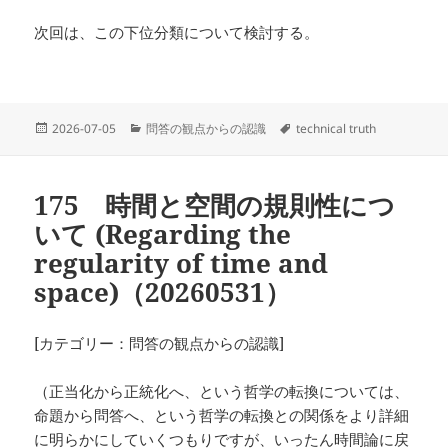
次回は、この下位分類について検討する。
投
カ
タ
2026-07-05
問答の観点からの認識
technical truth
稿
テ
グ
日:
ゴ
リ
175 時間と空間の規則性につ
ー
いて (Regarding the
regularity of time and
space)（20260531）
[カテゴリー：問答の観点からの認識]
（正当化から正統化へ、という哲学の転換については、
命題から問答へ、という哲学の転換との関係をより詳細
に明らかにしていくつもりですが、いったん時間論に戻