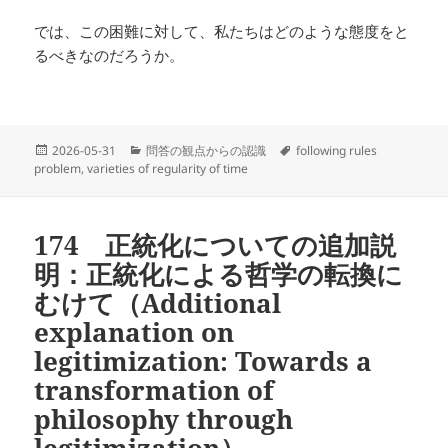
では、この困難に対して、私たちはどのような態度をと
るべきなのだろうか。
投
カ
タ
2026-05-31
問答の観点からの認識
following rules
稿
テ
グ
problem
,
varieties of regularity of time
日:
ゴ
リ
ー
174 正統化についての追加説
明：正統化による哲学の転換に
むけて（Additional
explanation on
legitimization: Towards a
transformation of
philosophy through
legitimization）