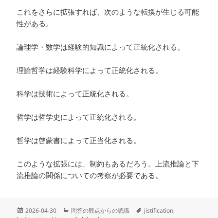
これをさらに拡張すれば、次のような転換が生じる可能
性がある。
論理学・数学は経験的知識によって正統化される。
理論哲学は経験科学によって正統化される。
科学は技術によって正統化される。
哲学は哲学史によって正統化される。
哲学は啓蒙書によって正当化される。
このような拡張には、制約もあるだろう。上流推論と下
流推論の関係についての考察が必要である。
投
カ
タ
2026-04-30
問答の観点からの認識
jistification
,