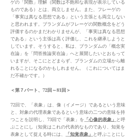
ゲの「関数」理解（関数は不飽和な表現が表示している
ものである）とは、両立しません。また、フレーゲの
「事実は真なる思想である」という主張とも両立しない
と思われます。ブランダムがフレーゲの関数概念をどう
評価するのかまだわかりませんが、「事実は真なる思想
である」という主張は高く評価し、これを継承しようと
しています。そうすると、私は、ブランダムの「概念実
在論」を「問答推論実在論」へと展開したいとおもって
いますが、そこにとどまらず、ブランダムの立場から離
れることになるのかもしれません。（これについてはま
だ不確かです。）
＜第７パート、72
回～81
回＞
72回で、「表象」は、像（イメージ）であるという意味
と、対象の代理表象であるという意味の二つの意味を持
つことを説明し、73回で「表象」を
「心像的表象」
と呼
ぶことにし（知覚はこれの代表的なものであり、知覚を
表象として捉える時には、
「知覚表象」
と呼ぶことにし