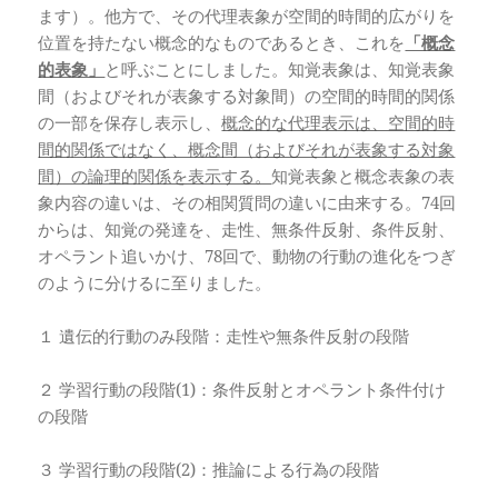
ます）。他方で、その代理表象が空間的時間的広がりを
位置を持たない概念的なものであるとき、これを
「概念
的表象」
と呼ぶことにしました。知覚表象は、知覚表象
間（およびそれが表象する対象間）の空間的時間的関係
の一部を保存し表示し、
概念的な代理表示は、空間的時
間的関係ではなく、概念間（およびそれが表象する対象
間）の論理的関係を表示する。
知覚表象と概念表象の表
象内容の違いは、その相関質問の違いに由来する。74回
からは、知覚の発達を、走性、無条件反射、条件反射、
オペラント追いかけ、78回で、動物の行動の進化をつぎ
のように分けるに至りました。
１ 遺伝的行動のみ段階：走性や無条件反射の段階
２ 学習行動の段階(1)：条件反射とオペラント条件付け
の段階
３ 学習行動の段階(2)：推論による行為の段階