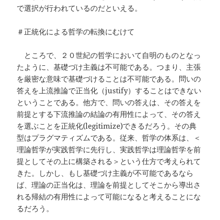
で選択が行われているのだといえる。
＃正統化による哲学の転換にむけて
ところで、２０世紀の哲学において自明のものとなっ
たように、基礎づけ主義は不可能である。つまり、主張
を厳密な意味で基礎づけることは不可能である。問いの
答えを上流推論で正当化（justify）することはできない
ということである。他方で、問いの答えは、その答えを
前提とする下流推論の結論の有用性によって、その答え
を選ぶことを正統化(legitimize)できるだろう。その典
型はプラグマティズムである。従来、哲学の体系は、＜
理論哲学が実践哲学に先行し、実践哲学は理論哲学を前
提としてその上に構築される＞という仕方で考えられて
きた。しかし、もし基礎づけ主義が不可能であるなら
ば、理論の正当化は、理論を前提としてそこから導出さ
れる帰結の有用性によって可能になると考えることにな
るだろう。