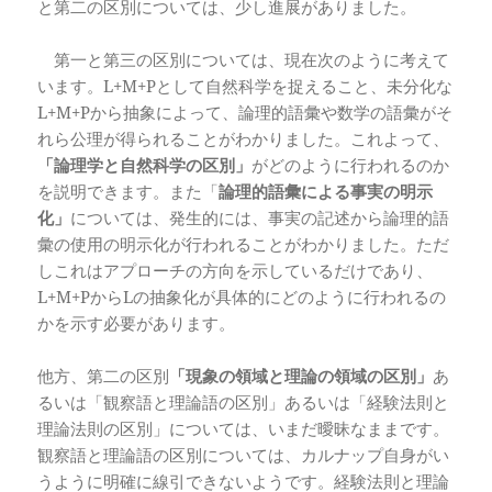
と第二の区別については、少し進展がありました。
第一と第三の区別については、現在次のように考えて
います。L+M+Pとして自然科学を捉えること、未分化な
L+M+Pから抽象によって、論理的語彙や数学の語彙がそ
れら公理が得られることがわかりました。これよって、
「論理学と自然科学の区別」
がどのように行われるのか
を説明できます。また「
論理的語彙による事実の明示
化」
については、発生的には、事実の記述から論理的語
彙の使用の明示化が行われることがわかりました。ただ
しこれはアプローチの方向を示しているだけであり、
L+M+PからLの抽象化が具体的にどのように行われるの
かを示す必要があります。
他方、第二の区別
「現象の領域と理論の領域の区別」
あ
るいは「観察語と理論語の区別」あるいは「経験法則と
理論法則の区別」については、いまだ曖昧なままです。
観察語と理論語の区別については、カルナップ自身がい
うように明確に線引できないようです。経験法則と理論