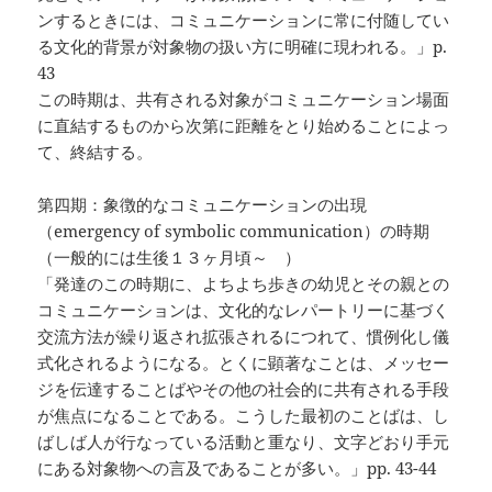
ンするときには、コミュニケーションに常に付随してい
る文化的背景が対象物の扱い方に明確に現われる。」p.
43
この時期は、共有される対象がコミュニケーション場面
に直結するものから次第に距離をとり始めることによっ
て、終結する。
第四期：象徴的なコミュニケーションの出現
（emergency of symbolic communication）の時期
（一般的には生後１３ヶ月頃～ ）
「発達のこの時期に、よちよち歩きの幼児とその親との
コミュニケーションは、文化的なレパートリーに基づく
交流方法が繰り返され拡張されるにつれて、慣例化し儀
式化されるようになる。とくに顕著なことは、メッセー
ジを伝達することばやその他の社会的に共有される手段
が焦点になることである。こうした最初のことばは、し
ばしば人が行なっている活動と重なり、文字どおり手元
にある対象物への言及であることが多い。」pp. 43-44