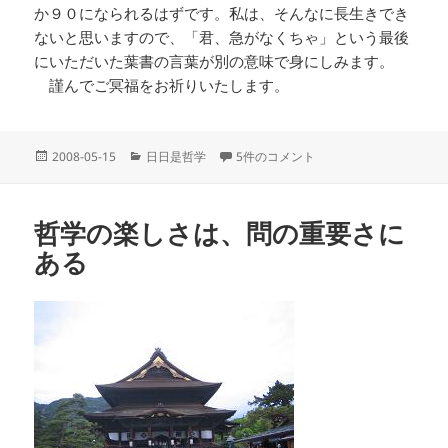
か９０になられるはずです。私は、そんなに長生きでき
ないと思いますので、「君、急がなくちゃ」という最後
にいただいた葉書の言葉が別の意味で身にしみます。
謹んでご冥福をお祈りいたします。
投
カ
ご冥福をお祈りします への
2008-05-15
日日是哲学
5件のコメント
稿
テ
日:
ゴ
リ
哲学の楽しさは、問の重要さに
ー
ある