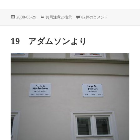
投
カ
20 知覚的単一体？ への
2008-05-29
共同注意と指示
82件のコメント
稿
テ
日:
ゴ
リ
19 アダムソンより
ー