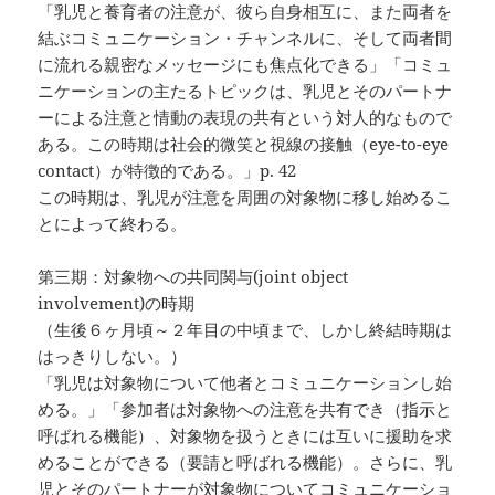
「乳児と養育者の注意が、彼ら自身相互に、また両者を
結ぶコミュニケーション・チャンネルに、そして両者間
に流れる親密なメッセージにも焦点化できる」「コミュ
ニケーションの主たるトピックは、乳児とそのパートナ
ーによる注意と情動の表現の共有という対人的なもので
ある。この時期は社会的微笑と視線の接触（eye-to-eye
contact）が特徴的である。」p. 42
この時期は、乳児が注意を周囲の対象物に移し始めるこ
とによって終わる。
第三期：対象物への共同関与(joint object
involvement)の時期
（生後６ヶ月頃～２年目の中頃まで、しかし終結時期は
はっきりしない。）
「乳児は対象物について他者とコミュニケーションし始
める。」「参加者は対象物への注意を共有でき（指示と
呼ばれる機能）、対象物を扱うときには互いに援助を求
めることができる（要請と呼ばれる機能）。さらに、乳
児とそのパートナーが対象物についてコミュニケーショ