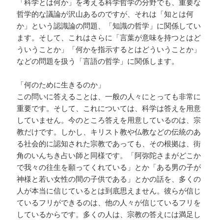
「科学とは何か」を考える科学哲学の分野でも、重要な
哲学的な議論が沢山あるのですが、それは「知とは何
か」という認識論の問題、「知識の哲学」に関係してい
ます。そして、これはさらに「言葉が意味を持つとはど
ういうことか」「何かを指示するとはどういうことか」
などの問題を扱う「言語の哲学」に関係します。
「何のために生きるのか」
この問いに答えることは、一般の人々にとっても非常に
重要です。そして、これについては、科学は答えを用意
していません。今のところ答えを用意しているのは、宗
教だけです。しかし、キリスト教や仏教などの伝統のあ
る社会的に認知された宗教であっても、その根拠は、街
角のいんちき占い師と同様です。「阿弥陀さまがどこか
で我々の往生を願ってくれている」とか「ある男の子が
神様と若い女性の間の子供である」とかの話を、多くの
人が本当に信じているとは到底思えません。彼らが信じ
ているフリができるのは、他の人々が信じているフリを
しているからです。多くの人は、宗教の答えには満足し