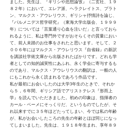
ました。先生は、『ギリシや思想論攷』（二玄社、１９
８２年）において、エレア派、ヘラクレイトス、プラト
ン、マルクス・アウレリウス、ギリシャ抒情詩を論じ、
『パルメニデス哲学研究』（東海大学出版会、１９９９
年）については「言葉通り心血を注いだ」と言っておら
れるように、私は専門外ですがおそらくその質量におい
て、前人未踏のお仕事をされたと思います。そして、２
００６年にはマルクス・アウレリウス『自省録』の新訳
を講談社学術文庫から出版されたばかりです。どれも学
者としての知的誠実性にあふれ、永く学会に寄与するも
のであり、マルクス・アウレリウスの翻訳は、一般の人
にもこれから永く読まれるであろう作品です。
私が最初にお会いしたのは大学3年生のときで、それか
ら５，６年間、ギリシア語でアリストテレス『形而上
学』を読んでいただきました。初めの印象は、指揮者の
カール・ベーメにそっくりだ、というものでしたが、そ
れ以来すでに３５年ほどたってしまい、今では私の年齢
が、私がお会いしたころの先生の年齢とほぼ同じになっ
てしまいました。先生は、１９１８年生まれ、享年８９