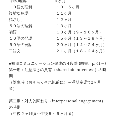
1語の理解 ９ヶ月
１０語の理解 １０．５ヶ月
複雑な喃語 １１ヶ月
指さし、 １２ヶ月
５０語の理解 １３ヶ月
初語 １３ヶ月（９～１６ヶ月）
１０語の発語 １５ヶ月（１３～１９ヶ月）
５０語の発話 ２０ヶ月（１４～２４ヶ月）
二語文 ２１ヶ月（１８～２４ヶ月）
■初期コミュニケーション発達の４段階 (同書、p. 41～)
第一期：注意深さの共有（shared attentiveness）の時
期
（誕生時（おそらくそれ以前に）～満期産児で2ヶ月
頃）
第二期：対人的関わり（interpersonal engagement）
の時期
（生後２ヶ月頃～生後５～６ヶ月頃）