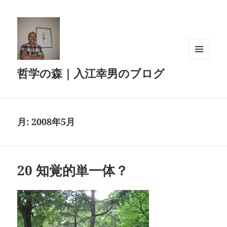
メニュ
哲学の森｜入江幸男のブログ
ーとウ
ィジェ
ット
月:
2008年5月
20 知覚的単一体？