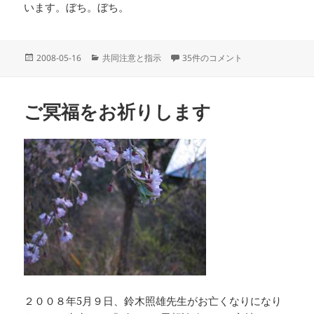
います。ぼち。ぼち。
投
カ
19 アダムソンより への
2008-05-16
共同注意と指示
35件のコメント
稿
テ
日:
ゴ
リ
ご冥福をお祈りします
ー
２００８年5月９日、鈴木照雄先生がお亡くなりになり