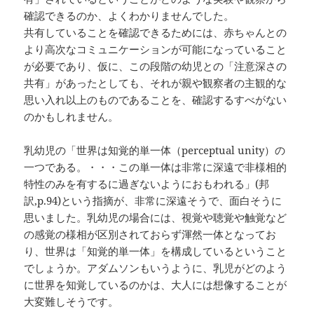
確認できるのか、よくわかりませんでした。
共有していることを確認できるためには、赤ちゃんとの
より高次なコミュニケーションが可能になっていること
が必要であり、仮に、この段階の幼児との「注意深さの
共有」があったとしても、それが親や観察者の主観的な
思い入れ以上のものであることを、確認するすべがない
のかもしれません。
乳幼児の「世界は知覚的単一体（perceptual unity）の
一つである。・・・この単一体は非常に深遠で非様相的
特性のみを有するに過ぎないようにおもわれる」(邦
訳,p.94)という指摘が、非常に深遠そうで、面白そうに
思いました。乳幼児の場合には、視覚や聴覚や触覚など
の感覚の様相が区別されておらず渾然一体となってお
り、世界は「知覚的単一体」を構成しているということ
でしょうか。アダムソンもいうように、乳児がどのよう
に世界を知覚しているのかは、大人には想像することが
大変難しそうです。