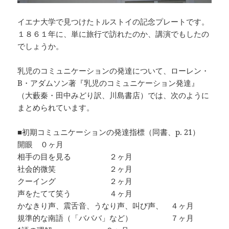
イエナ大学で見つけたトルストイの記念プレートです。
１８６１年に、単に旅行で訪れたのか、講演でもしたの
でしょうか。
乳児のコミュニケーションの発達について、ローレン・
B・アダムソン著『乳児のコミュニケーション発達』
（大藪秦・田中みどり訳、川島書店）では、次のように
まとめられています。
■初期コミュニケーションの発達指標（同書、p. 21）
開眼 ０ヶ月
相手の目を見る ２ヶ月
社会的微笑 ２ヶ月
クーイング ２ヶ月
声をたてて笑う ４ヶ月
かなきり声、震舌音、うなり声、叫び声、 ４ヶ月
規準的な南語（「バババ」など） ７ヶ月