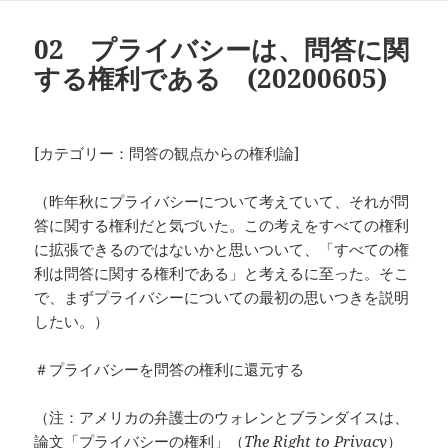
日:
ゴ
リ
02 プライバシーは、問答に関
ー
する権利である (20200605)
[カテゴリー：問答の観点からの権利論]
（昨年秋にプライバシーについて考えていて、それが問
答に関する権利だと気づいた。この考えをすべての権利
に拡張できるのではないかと思いついて、「すべての権
利は問答に関する権利である」と考えるに至った。そこ
で、まずプライバシーについての最初の思いつきを説明
したい。）
＃プライバシーを問答の権利に還元する
（注：アメリカの弁護士のウォレンとブランダイスは、
論文「プライバシーの権利」（
The Right to Privacy
）