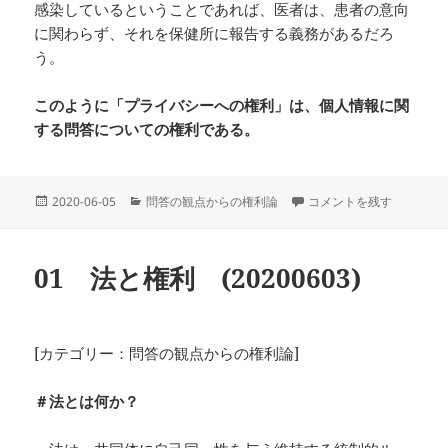
感染しているということであれば、医者は、患者の意向
に関わらず、それを保健所に報告する義務があるだろ
う。
このように「プライバシーへの権利」は、個人情報に関
する問答についての権利である。
投
カ
02 プライバシーは、問答に
2020-06-05
問答の観点からの権利論
コメントを残す
稿
テ
日:
ゴ
リ
01 法と権利 (20200603)
ー
[カテゴリー：問答の観点からの権利論]
＃法とは何か？