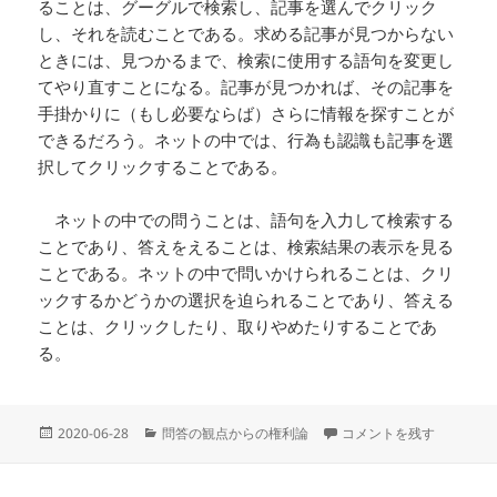
ることは、グーグルで検索し、記事を選んでクリック
し、それを読むことである。求める記事が見つからない
ときには、見つかるまで、検索に使用する語句を変更し
てやり直すことになる。記事が見つかれば、その記事を
手掛かりに（もし必要ならば）さらに情報を探すことが
できるだろう。ネットの中では、行為も認識も記事を選
択してクリックすることである。
ネットの中での問うことは、語句を入力して検索する
ことであり、答えをえることは、検索結果の表示を見る
ことである。ネットの中で問いかけられることは、クリ
ックするかどうかの選択を迫られることであり、答える
ことは、クリックしたり、取りやめたりすることであ
る。
投
カ
08 ネットの中での行為と認識
2020-06-28
問答の観点からの権利論
コメントを残す
稿
テ
日:
ゴ
リ