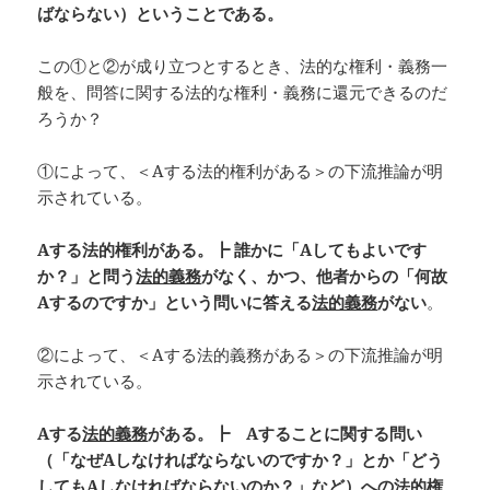
ばならない）ということである。
この①と②が成り立つとするとき、法的な権利・義務一
般を、問答に関する法的な権利・義務に還元できるのだ
ろうか？
①によって、＜Aする法的権利がある＞の下流推論が明
示されている。
A
する法的権利がある。┣
誰かに「A
してもよいです
か？」と問う
法的義務
がなく、かつ、他者からの「何故
A
するのですか」という問いに答える
法的義務
がない
。
②によって、＜Aする法的義務がある＞の下流推論が明
示されている。
A
する
法的義務
がある。┣ A
することに関する問い
（「なぜA
しなければならないのですか？」とか「どう
してもA
しなければならないのか？」など）への
法的権