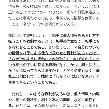
日駐車違反したことは、私の個人情報である。この個人
情報を、私が昨日駐車違反しなかった、というように訂
正することはできない。なぜなら、私が昨日駐車違反し
たことは事実だからである。事実である情報を修正する
ことはできない。それは偽だからである。
③について説明しよう。
「相手に個人情報をある仕方で
扱うことを強制する」とは、相手の同意なく、相手にＡ
を行わせることである。
言い換えると、
＜自分について
の情報を相手にある仕方で扱わせる権利がある＞とは、
「なぜそのように扱わなければならないのですか？」と
いう相手の問いに答える義務がなく、かつ、相手に「し
かじかに扱ってもらえますか？」と問う必要もなく（儀
礼上は別にして）、端的に「しかじかに扱いなさい」と
命令できるということである。
ただし、このような権利があるのは、個人情報の内容
や、相手の資格や、相手と私との関係、などに依存す
る。たとえば、
その個人情報が、新型コロナウィルスに