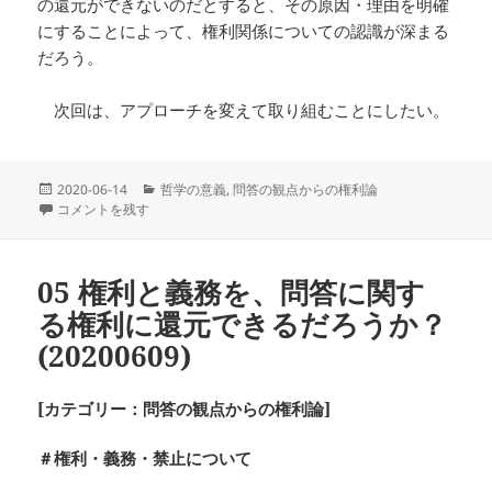
の還元ができないのだとすると、その原因・理由を明確
にすることによって、権利関係についての認識が深まる
だろう。
次回は、アプローチを変えて取り組むことにしたい。
投
カ
2020-06-14
哲学の意義
,
問答の観点からの権利論
稿
06 ＃前回の再検討 (20200614) に
テ
コメントを残す
日:
ゴ
リ
ー
05 権利と義務を、問答に関す
る権利に還元できるだろうか？
(20200609)
[カテゴリー：問答の観点からの権利論]
＃権利・義務・禁止について