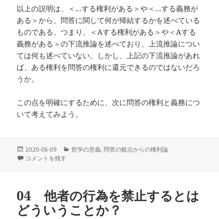
以上の説明は、＜…する権利がある＞や＜…する義務が
ある＞から、問答に関して何が帰結するかを述べている
ものである。つまり、＜Aする権利がある＞や＜Aする
義務がある＞の下流推論を述べており、上流推論につい
ては何も述べていない。しかし、上記の下流推論があれ
ば、ある権利を問答の権利に還元できるのではないだろ
うか。
この点を明確にするために、次に問答の権利と義務につ
いて考えてみよう。
投
カ
2020-06-09
哲学の意義
,
問答の観点からの権利論
稿
05 権利と義務を、問答に関する権利に還元できるだろうか？ (20200609)
テ
コメントを残す
日:
ゴ
リ
ー
04 他者の行為を禁止するとは
どういうことか？