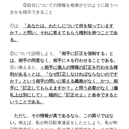
③自分についての情報を他者がどのように扱うべ
きかを指示できること
①は、
「あなたは、わたしについて何を知っています
か？」と問い、それに答えてもらう権利を持つことであ
る。
②について説明しよう。
「相手に訂正を強制する」と
は、相手の同意なく、相手にＡを行わせることである。
言い換えると、
＜相手に個人の情報の訂正を行わせる権
利がある＞とは、「なぜ訂正しなければならないのです
か？」という相手の問いに答える義務がなく、かつ、相
手に「訂正してもらえますか？」と問う必要がなく（儀
礼上は別にして）、端的に「訂正せよ」と命令できると
いうことである。
ただし、その情報が真であるなら、この限りではな
い。
例えば、私が昨日駐車違反をしたとしよう。私が昨