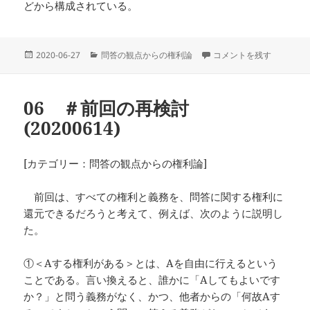
どから構成されている。
投
カ
07 権利を問答の権利とし
2020-06-27
問答の観点からの権利論
コメントを残す
稿
テ
日:
ゴ
リ
06 ＃前回の再検討
ー
(20200614)
[カテゴリー：問答の観点からの権利論]
前回は、すべての権利と義務を、問答に関する権利に
還元できるだろうと考えて、例えば、次のように説明し
た。
①＜Aする権利がある＞とは、Aを自由に行えるという
ことである。言い換えると、誰かに「Aしてもよいです
か？」と問う義務がなく、かつ、他者からの「何故Aす