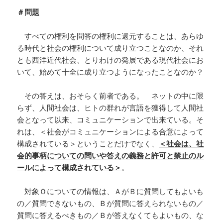
＃問題
すべての権利を問答の権利に還元することは、あらゆ
る時代と社会の権利について成り立つことなのか、それ
とも西洋近代社会、とりわけの発展である現代社会にお
いて、始めて十全に成り立つようになったことなのか？
その答えは、おそらく前者である。 ネットの中に限
らず、人間社会は、ヒトの群れが言語を獲得して人間社
会となって以来、コミュニケーションで出来ている。そ
れは、＜社会がコミュニケーションによる合意によって
構成されている＞ということだけでなく、
＜社会は、社
会的事柄についての問いや答えの義務と許可と禁止のル
ールによって構成されている＞
。
対象Ｏについての情報は、ＡがＢに質問してもよいも
の／質問できないもの、Ｂが質問に答えられないもの／
質問に答えるべきもの／Ｂが答えなくてもよいもの、な