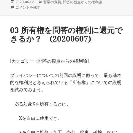
投
カ
2020-06-08
哲学の意義
,
問答の観点からの権利論
稿
04 他者の行為を禁止するとはどういうことか？ (20200608) に
テ
コメントを残す
日:
ゴ
リ
ー
03 所有権を問答の権利に還元で
きるか？ (20200607)
[カテゴリー：問答の観点からの権利論]
プライバシーについての前回の説明に倣って、最も基本
的な権利だと考えられている「所有権」についての説明
を試みてみよう。
ある対象Xを所有するとは、
Xを自由に使用でき、
Xを自由に処分（加工、売却、廃棄、破壊、など）