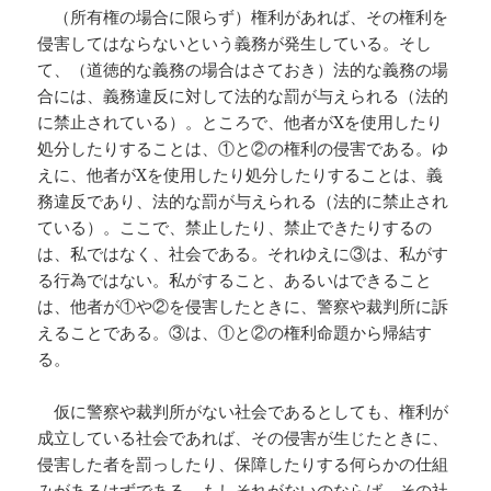
（所有権の場合に限らず）権利があれば、その権利を
侵害してはならないという義務が発生している。そし
て、（道徳的な義務の場合はさておき）法的な義務の場
合には、義務違反に対して法的な罰が与えられる（法的
に禁止されている）。ところで、他者がXを使用したり
処分したりすることは、①と②の権利の侵害である。ゆ
えに、他者がXを使用したり処分したりすることは、義
務違反であり、法的な罰が与えられる（法的に禁止され
ている）。ここで、禁止したり、禁止できたりするの
は、私ではなく、社会である。それゆえに③は、私がす
る行為ではない。私がすること、あるいはできること
は、他者が①や②を侵害したときに、警察や裁判所に訴
えることである。③は、①と②の権利命題から帰結す
る。
仮に警察や裁判所がない社会であるとしても、権利が
成立している社会であれば、その侵害が生じたときに、
侵害した者を罰っしたり、保障したりする何らかの仕組
みがあるはずである。もしそれがないのならば、その社