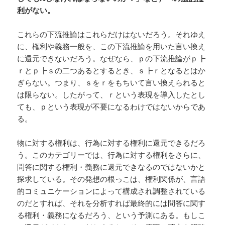
利
がない。
これらの下流推論はこれらだけはないだろう。それゆえ
に、権利や義務一般を、この下流推論を用いた言い換え
に還元できないだろう。なぜなら、ｐの下流推論がｐ┣
ｒとｐ┣ｓの二つあるとするとき、ｓ┣ｒとなるとはか
ぎらない。つまり、ｓをｒをもちいて言い換えられると
は限らない。したがって、ｒという表現を導入したとし
ても、ｐという表現が不要になるわけではないからであ
る。
物に対する権利は、行為に対する権利に還元できるだろ
う。このカテゴリーでは、行為に対する権利をさらに、
問答に関する権利・義務に還元できなるのではないかと
探求している。その発想の根っこは、権利関係が、言語
的コミュニケーションによって構成され調整されている
のだとすれば、それを分析すれば最終的には問答に関す
る権利・義務になるだろう、という予測にある。もしこ