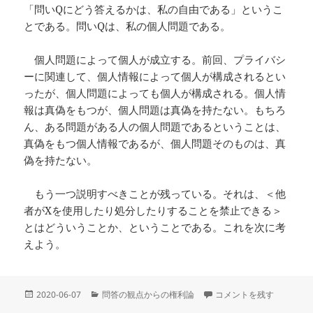
「問いQにどう答えるかは、私の自由である」というこ
とである。問いQは、私の個人問題である。
個人問題によって個人が成立する。前回、プライバシ
ーに関連して、個人情報によって個人が構成されるとい
ったが、個人問題によっても個人が構成される。個人情
報は真偽をもつが、個人問題は真偽を持たない。もちろ
ん、ある問題がある人の個人問題であるということは、
真偽をもつ個人情報であるが、個人問題そのものは、真
偽を持たない。
もう一つ説明すべきことが残っている。それは、＜他
者がXを使用したり処分したりすることを禁止できる＞
とはどういうことか、ということである。これを次に考
えよう。
投
カ
03 所有権を問答の権利に還
2020-06-07
問答の観点からの権利論
コメントを残す
稿
テ