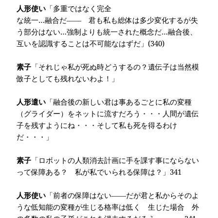
人形使い
「多重ではなく完全
な統一…融合だ―― 君も私も総体は多少変化するが失
う部分はない…強制よりも統一された概念だ…融合後、
互いを認識することは不可能なはずだ」
(340)
素子
「それじゃ私が死ぬ時どうするの？遺伝子は当然模
倣子としても残れないわよ！」
人形遣い
「融合後の新しい君は事あるごとに私の変種
（グライダー）をネットに流すだろう・・・人間が遺伝
子を残すようにね・・・そして私も死を得るわけ
だ・・・」
素子
「ロボットの人類消去計画に手を課す事にならない
って保障ある？ 私が私でいられる保障は？」
341
人形使い
「前者の保障はない――だが君と私からそのよ
うな低知能の変種が生じる格率は低く 生じた場合 外