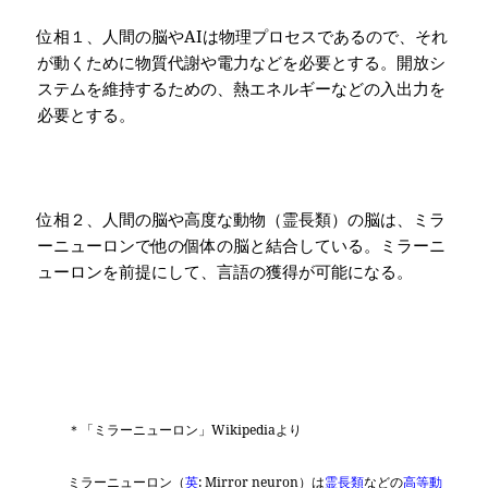
位相１、人間の脳や
AI
は物理プロセスであるので、それ
が動くために物質代謝や電力などを必要とする。開放シ
ステムを維持するための、熱エネルギーなどの入出力を
必要とする。
位相２、人間の脳や高度な動物（霊長類）の脳は、ミラ
ーニューロンで他の個体の脳と結合している。ミラーニ
ューロンを前提にして、言語の獲得が可能になる。
＊「ミラーニューロン」
Wikipedia
より
ミラーニューロン（
英
: Mirror neuron
）は
霊長類
などの
高等動