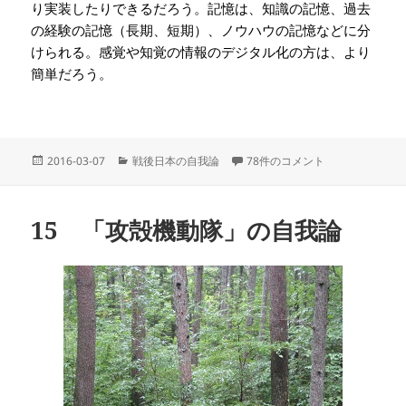
り実装したりできるだろう。記憶は、知識の記憶、過去
の経験の記憶（長期、短期）、ノウハウの記憶などに分
けられる。感覚や知覚の情報のデジタル化の方は、より
簡単だろう。
投
カ
16 攻殻機動隊の自我論（２） 
2016-03-07
戦後日本の自我論
78件のコメント
稿
テ
日:
ゴ
リ
15 「攻殻機動隊」の自我論
ー