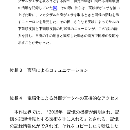
クザルがエサを取ろうとする際の、特定の動きに関わる神経細胞
の活動を記録していた
[8]
。その際に彼らは、実験者がエサを拾い
上げた時に、マカクザル自身がエサを取るときと同様の活動を示
すニューロンを発見した。その後、さらなる実験によってサルの
下前頭皮質と下頭頂皮質の約
10%
のニューロンが、この
'
鏡
'
の能
力を持ち、自身の手の動きと観察した動きの両方で同様の反応を
示すことが分かった。
位相３ 言語によるコミュニケーション
位相４ 電脳化による外部データへの直接的なアクセス
本作世界では、「
2015
年 記憶の機構が解明され、記
憶を記録情報とする技術を手に入れる」とされる。記憶
の記録情報化ができれば、それをコピーしたり転送した