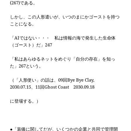
(267)
である。
しかし、この人形遣いが、いつのまにかゴーストを持つ
ことになる。
「
AI
ではない・・・ 私は情報の海で発生した生命体
（ゴースト）だ」
247
「私はあらゆるネットをめぐり「自分の存在」を知っ
た」
267
という。
（「人形使い」の話は、
09
回
Bye Bye Clay,
2030.07.15
、
11
回
Ghost Coast
2030.09.18
に登場する。）
●「装備に関してだが、いくつかの企業と共同で管理開