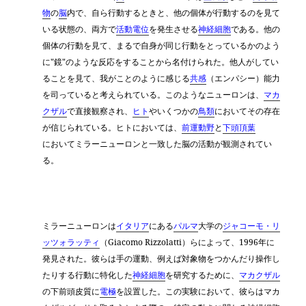
物
の
脳
内で、自ら行動するときと、他の個体が行動するのを見て
いる状態の、両方で
活動電位
を発生させる
神経細胞
である。他の
個体の行動を見て、まるで自身が同じ行動をとっているかのよう
に
"
鏡
"
のような反応をすることから名付けられた。他人がしてい
ることを見て、我がことのように感じる
共感
（エンパシー）能力
を司っていると考えられている。このようなニューロンは、
マカ
クザル
で直接観察され、
ヒト
やいくつかの
鳥類
においてその存在
が信じられている。ヒトにおいては、
前運動野
と
下頭頂葉
においてミラーニューロンと一致した脳の活動が観測されてい
る。
ミラーニューロンは
イタリア
にある
パルマ
大学の
ジャコーモ・リ
ッツォラッティ
（
Giacomo Rizzolatti
）らによって、
1996
年に
発見された。彼らは手の運動、例えば対象物をつかんだり操作し
たりする行動に特化した
神経細胞
を研究するために、
マカクザル
の下前頭皮質に
電極
を設置した。この実験において、彼らはマカ