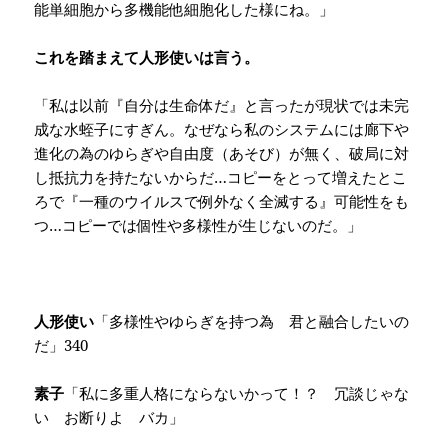
能単細胞から多機能他細胞化した様にね。」
これを踏まえて人形使いは言う。
「私は以前『自分は生命体だ』と言ったが現状では未完
成な水蛭子にすぎん。なぜなら私のシステムには廊下や
進化の為のゆらぎや自由度（あそび）が無く、破局に対
し抵抗力を持たないからだ…コピーをとって増えたとこ
ろで『一種のウイルスで例外なく全滅する』可能性をも
つ…コピーでは個性や多様性が生じないのだ。」
人形使い
「多様性やゆらぎを持つ為 君と融合したいの
だ」
340
素子
「私に多重人格にならないかって！？ 冗談じゃな
い お断りよ バカ」