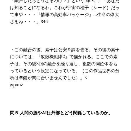
「融合したらどうなるわけ？」という問いに、「あなた
は知ることになるわ。これが宇宙の種子（シード）だっ
て事や・・・『情報の高効率パッケージ』…生命の偉大
さをね・・・」
346
・この融合の後、素子は公安９課を去る。その後の素子
については、『攻殻機動隊
2
』で描かれる。ここでの素
子は、その後
3
回の融合を繰り返し、複数の同位体をも
っているという設定になっている。（この作品世界の分
析は準備が間に合いませんでした）。<
/span>
問５
人間の脳や
AI
は外部とどう関係しているのか。