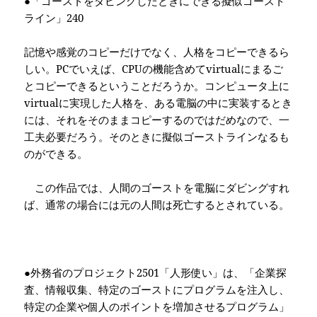
●「ゴーストをダビングしたときにできる擬似ゴースト
ライン」
240
記憶や感覚のコピーだけでなく、人格をコピーできるら
しい。
PC
でいえば、
CPU
の機能含めて
virtual
にまるご
とコピーできるということだろうか。コンピュータ上に
virtual
に実現した人格を、ある電脳の中に実装するとき
には、それをそのままコピーするのではだめなので、一
工夫必要だろう。そのときに擬似ゴーストラインなるも
のができる。
この作品では、人間のゴーストを電脳にダビングすれ
ば、通常の場合には元の人間は死亡するとされている。
●外務省のプロジェクト
2501
「人形使い」は、「企業探
査、情報収集、特定のゴーストにプログラムを注入し、
特定の企業や個人のポイントを増加させるプログラム」