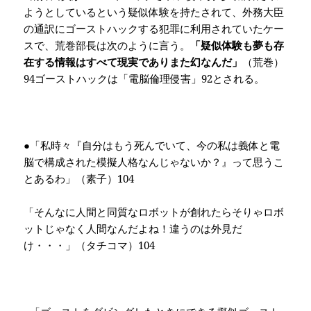
ようとしているという疑似体験を持たされて、外務大臣
の通訳にゴーストハックする犯罪に利用されていたケー
スで、荒巻部長は次のように言う。
「疑似体験も夢も存
在する情報はすべて現実でありまた幻なんだ」
（荒巻）
94
ゴーストハックは「電脳倫理侵害」
92
とされる。
●「私時々『自分はもう死んでいて、今の私は義体と電
脳で構成された模擬人格なんじゃないか？』って思うこ
とあるわ」（素子）
104
「そんなに人間と同質なロボットが創れたらそりゃロボ
ットじゃなく人間なんだよね！違うのは外見だ
け・・・」（タチコマ）
104