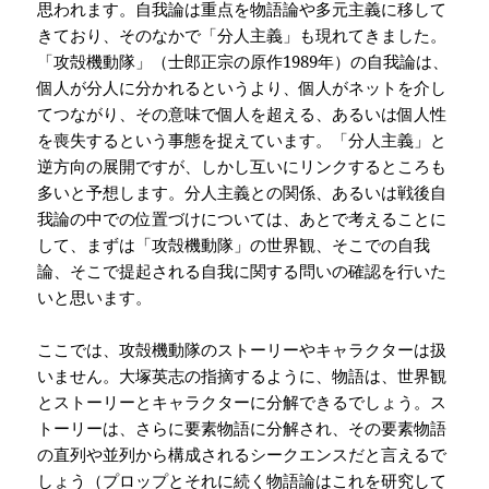
思われます。自我論は重点を物語論や多元主義に移して
きており、そのなかで「分人主義」も現れてきました。
「攻殻機動隊」（士郎正宗の原作
1989
年）の自我論は、
個人が分人に分かれるというより、個人がネットを介し
てつながり、その意味で個人を超える、あるいは個人性
を喪失するという事態を捉えています。「分人主義」と
逆方向の展開ですが、しかし互いにリンクするところも
多いと予想します。分人主義との関係、あるいは戦後自
我論の中での位置づけについては、あとで考えることに
して、まずは「攻殻機動隊」の世界観、そこでの自我
論、そこで提起される自我に関する問いの確認を行いた
いと思います。
ここでは、攻殻機動隊のストーリーやキャラクターは扱
いません。大塚英志の指摘するように、物語は、世界観
とストーリーとキャラクターに分解できるでしょう。ス
トーリーは、さらに要素物語に分解され、その要素物語
の直列や並列から構成されるシークエンスだと言えるで
しょう（プロップとそれに続く物語論はこれを研究して