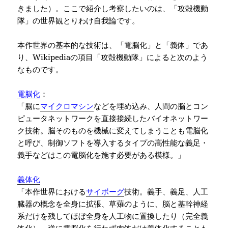
きました）。ここで紹介し考察したいのは、「攻殻機動
隊」の世界観とりわけ自我論です。
本作世界の基本的な技術は、「電脳化」と「義体」であ
り、
Wikipedia
の項目「攻殻機動隊」によると次のよう
なものです。
電脳化
：
「脳に
マイクロマシン
などを埋め込み、人間の脳とコン
ピュータネットワークを直接接続したバイオネットワー
ク技術。脳そのものを機械に変えてしまうことも電脳化
と呼び、制御ソフトを導入するタイプの高性能な義足・
義手などはこの電脳化を施す必要がある模様。」
義体化
「本作世界における
サイボーグ
技術。義手、義足、人工
臓器の概念を全身に拡張、草薙のように、脳と基幹神経
系だけを残してほぼ全身を人工物に置換したり（完全義
体化）、逆に電脳化を行わず肉体だけ義体化することも