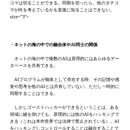
コマは切ることができる。同期を切ったら、他のタチコ
マが何を考えているかを直接に知ることはできない。
size=”3″>
・ネットの海の中での融合体や
AI
同士の関係
ネットの海の中で複数の
AI
は原理的にはあらゆるデー
タベースを共有できる。
AI
プログラムが個体として存在する時、その記憶や感
覚や思考を他の
AI
とは共有していない。ただし一時的に
同期することはできる。
しかしゴーストハッカーができるということは、ある
領域に鍵を掛けても、原理的には他の
AI
をハッキングで
きる（これは本作世界では法律で禁止されている）。
AI
をハッキングしコントロールすることは融合することで