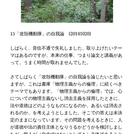
15「攻殻機動隊」の自我論
(20141020)
しばらく、音信不通で失礼しました。取り上げたいテー
マはあるのですが、本来の仕事、つまり論文と講義があ
って、うまく時間が取れませんでした。
さてしばらく「攻殻機動隊」の自我論を論じたいと思い
ますが、これは書庫「物理主義からの倫理」に続くべき
テーマでもあります。「物理主義からの倫理」では、心
についての物理主義ないし消去主義を採用したときに、
法や道徳はどのようなものになるのか、あるいは消去さ
れるのか、を考えようとしました。そこでの答えは未決
定のままになっています。その問題を考えるときに、人
が道徳や法の責任主体となりうるかどうかを検討しまし
たが、個人が（自由ではないとしても）主体であること