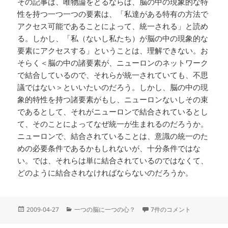
その記事は、唯物論をとるならば、脳の中の現象的な特
性を持つ一つ一つの要素は、「私達がある特有の方法で
アクセス可能であることによって、統一される」と読め
る。しかし、「私（ないし私たち）が脳の中の現象的な
要素にアクセスする」ということは、理解できない。お
そらく＜脳の中の諸要素が、ニューロンのネットワーク
で結合しているので、それらが統一されていても、不思
議ではない＞といいたいのだろう。しかし、脳の中の現
象的特性を持つ諸要素がもし、ニューロンないしその束
であるとして、それがニューロンで結合されているとし
て、そのことによってなぜ統一が生まれるのだろうか。
ニューロンで、結合されていることは、意識の統一のた
めの必要条件であるかもしれないが、十分条件ではな
い。では、それらは単に結合されているのではなくて、
どのように結合されなければならないのだろうか。
投
カ
脳の中の組み合わせ問題 へ
2009-04-27
一つの脳に一つの心？
7件のコメント
稿
テ
日:
ゴ