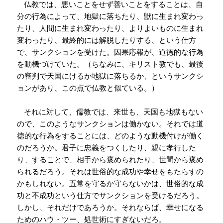
仏教では、悪いことをせず善いことをすることは、自
分の行為によって、地獄に落ちたり、獣に生まれ変わっ
たり、人間に生まれ変わったり、よりよいものに生まれ
変わったり、最終的には解脱したりする、という仕方
で、サンクションを受けた。因果応報が、道徳的な行為
を動機づけていた。（ちなみに、キリスト教でも、最後
の審判で天国にけるか地獄に落ちるか、というサンクシ
ョンがあり、この点で仏教と似ている。）
それに対して、儒教では、来世も、天国も地獄もない
ので、このようなサンクションは働かない。それでは道
徳的な行為をすることには、どのような動機付けが働く
のだろうか。君子に忠義をつくしたり、親に孝行した
り、することで、相手から褒められたり、世間から褒め
られるだろう。それは世俗的な成功や幸せをもたらすの
かもしれない。五常を守るか守らないかは、世俗的な成
功と不成功という仕方でサンクションを受けるだろう。
しかし、それだけであろうか。それならば、幸せになる
ためのハウ・ツー、処世術にすぎないだろ。