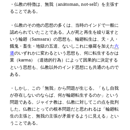
・仏教の特徴は、無我（
anātoman, not-self
）を主張す
ることである。
・仏教のその他の思想の多くは、当時のインドで一般に
認められていたことである。人が死と再生を繰り返すと
いう輪廻（
Samsara
）の思想も、輪廻転生は、
天・人・
餓鬼・畜生・地獄の五道、ないしこれに修羅を加えた
六
道
のいずれかに変わるという思想も、何に転生するかは
業（
）（道徳的行為）によって因果的に決定する
karma
という思想も、仏教以外のインド思想にも共通のもので
ある。
・しかし、この「無我」から問題が生じる。「もし自我
が存在しないのならば、何が輪廻転生するのか」という
問題である。ジャイナ教は、仏教に対してこの点を批判
した。仏教にとっての根本問題だと思われるは「輪廻転
生の主張と、無我の主張が矛盾するように見える」とい
うことである。