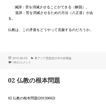
滅諦：苦を消滅させることができる（解脱）。
道諦：苦を消滅させるための方法（八正道）があ
る。
仏教は、この矛盾をどうやって克服するのだろうか。
投
カ
2015-06-03
東アジア思想史の中の自我論
稿
03 部派仏教の「無我」の矛盾 への
テ
1件のコメント
日:
ゴ
リ
ー
02 仏教の根本問題
02
仏教の根本問題
(20150602)