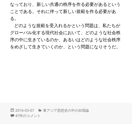
なっており、新しい共通の秩序を作る必要があるという
ことである。それに伴って新しい規範を作る必要があ
る。
どのような規範を受入れるかという問題は、私たちが
グローバル化する現代社会において、どのような社会秩
序の中に生きているのか、あるいはどのような社会秩序
をめざして生きていくのか、という問題になりそうだ。
投
カ
2016-03-07
東アジア思想史の中の自我論
稿
10 和辻からの予想される応答 への
テ
47件のコメント
日:
ゴ
リ
ー