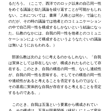
るだろう。（ここで、西洋でのロック以来の自己同一性
をめぐる議論と似た議論を繰り返すことが可能かもしれ
ない。これについては、書庫「人格とは何か」で論じた
のだが、その時の議論では他者とのコミュニケーション
の中で自己同一性を構成するしかないという結論になっ
た。仏教のなかには、自我の同一性を他者とのコミュニ
ケーションによって構成するというようなたぐいの議論
は無いようにおもわれる。）
部派仏教は次のように考えるのかもしれない。「自我
は実体としては存在しないが、構成されたものとして存
在する。このとき、自我の構造の同一性、ないし連続性
が、自我の同一性を意味する。そしてその構造の同一性
や連続性があると考えることを否定するものではなく、
その基底に実体的な自我が存在すると考えることを否定
するものである。」
このとき、自我は五薀という要素から構成されてい
る。その構成は、五薀が因果関係（縁起）によって変化