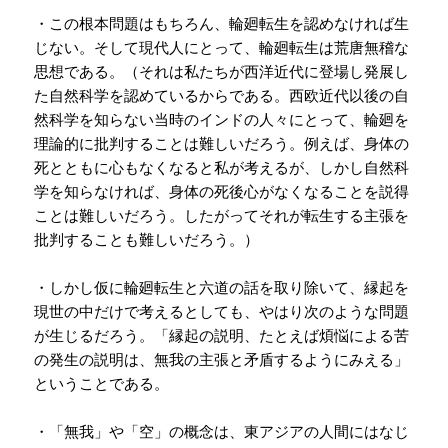
・この根本問題はもちろん、輪廻転生を認めなければ生
じない。そして現代人にとって、輪廻転生は
荒唐無稽な
思想である。（それは私たちが西洋近代に登場し発展し
た自然科学を認めているからである。西欧近代以後の自
然科学を知らない当時のインドの人々にとって、輪廻を
理論的に批判することは難しいだろう。例えば、身体の
死とともに心もなくなると私が考えるが、しかし自然科
学を知らなければ、身体の死後心がなくなることを説得
ことは難しいだろう。したがってそれが転生する主張を
批判することも難しいだろう。）
・しかし仮に
輪廻転生と六道の話を取り除いて、縁起を
現世の中だけで考えるとしても、やはり次のような問題
が生じるだろう。「縁起の説明、たとえば煩悩による苦
の発生の説明は、無我の主張と矛盾するようにみえる」
ということである。
・「無我」や「空」の概念は、東アジアの人間にはなじ