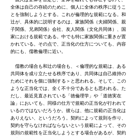
全体は自己の存続のために、個人に全体の秩序に従うこ
とを強制しようとする。これが倫理的な規範になる。和
辻が、具体的に説明するのは、家族関係（夫婦関係、親
子関係、兄弟関係）会社、友人関係（文化共同体）、国
家における規範である。中でも特に家族関係に重きが置
かれている。その点で、正当化の仕方についても、内容
的にも、儒教倫理に近い。
儒教の場合も和辻の場合も、＜倫理的な規範は、ある
共同体を成り立たせる秩序であり、共同体は自己維持の
ためにそれを個に強制する＞と思われる。そして、この
ような正当化では、全く不十分であるとも思われる。た
だし、最近見直されている「徳倫理学」や「道徳実在
論」においても、同様の仕方で規範の正当化が行われて
いるのではないだろうか。彼らは、他に規範の正当化は
ありえない、というだろう。契約によって規則を作り、
契約を守らなければならないという規範によって、その
規則の規範性を正当化しようとする場合があるが、契約