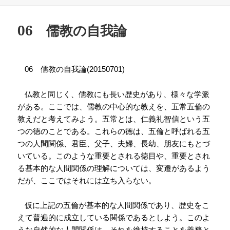
日:
ゴ
リ
ー
06 儒教の自我論
儒教の自我論
06
(20150701)
仏教と同じく、儒教にも長い歴史があり、様々な学派
がある。ここでは、儒教の中心的な教えを、五常五倫の
教えだと考えてみよう。五常とは、仁義礼智信という五
つの徳のことである。これらの徳は、五倫と呼ばれる五
つの人間関係、君臣、父子、夫婦、長幼、朋友にもとづ
いている。このような重要とされる徳目や、重要とされ
る基本的な人間関係の理解については、変遷があるよう
だが、ここではそれには立ち入らない。
仮に上記の五倫が基本的な人間関係であり、歴史をこ
えて普遍的に成立している関係であるとしよう。このよ
うな自然的な人間関係は、それを維持することを義務と