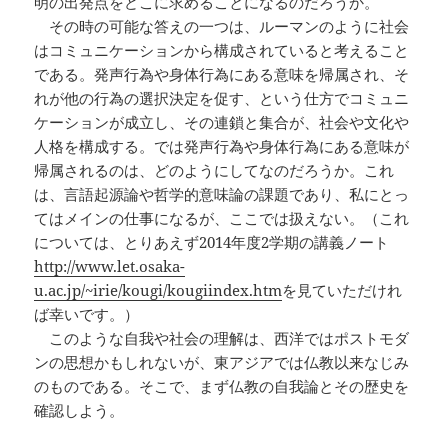
明の出発点をどこに求めることになるのだろうか。
その時の可能な答えの一つは、ルーマンのように社会
はコミュニケーションから構成されていると考えること
である。発声行為や身体行為にある意味を帰属され、そ
れが他の行為の選択決定を促す、という仕方でコミュニ
ケーションが成立し、その連鎖と集合が、社会や文化や
人格を構成する。では発声行為や身体行為にある意味が
帰属されるのは、どのようにしてなのだろうか。これ
は、言語起源論や哲学的意味論の課題であり、私にとっ
てはメインの仕事になるが、ここでは扱えない。（これ
については、とりあえず2014年度2学期の講義ノート
http://www.let.osaka-
u.ac.jp/~irie/kougi/kougiindex.htm
を見ていただけれ
ば幸いです。）
このような自我や社会の理解は、西洋ではポストモダ
ンの思想かもしれないが、東アジアでは仏教以来なじみ
のものである。そこで、まず仏教の自我論とその歴史を
確認しよう。