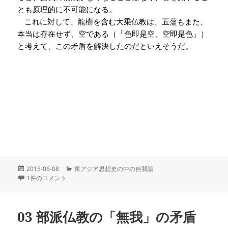
とも原理的に不可能になる。
これに対して、龍樹を含む大乗仏教は、五薀もまた、
本当は存在せず、空である（「色即是空、空即是色
」）
と考えて、この矛盾を解決したのだといえそうだ。
投
カ
2015-06-08
東アジア思想史の中の自我論
稿
04 Nagarjunaの答え？ への
テ
1件のコメント
日:
ゴ
リ
ー
03 部派仏教の「無我」の矛盾