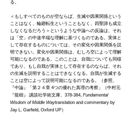
る。
＜もしすべてのものが空ならば、生滅や因果関係という
ことはなく、輪廻転生ということもなく、四聖諦も成立
しなくなるだろう＞というような中論への反論は、それ
は「空」の中途半端な理解に基づくものである。実体と
して存在するものについては、その変化や因果関係を説
明できない。変化や因果関係は、むしろ空によって理解
可能になるのである。このことは、自我についても同様
であり、もし自我が実体として存在するのならば、それ
の生滅を説明することはできなくなる。自我が生滅する
ことは空によって説明可能になるのである。（参照、
『中論』「第２４章
つの優れた真理の考察」（中村元
4
『龍樹』
講談社学術文庫、
378-384,
Fundamental
Wisdom of Middle Way
translation and commentary by
）
Jay L. Garfield, Oxford UP