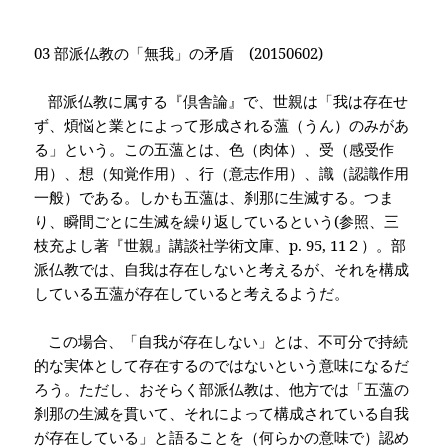
03
部派仏教の「無我」の矛盾
(20150602)
部派仏教に属する『倶舎論』で、世親は「我は存在せ
ず、煩悩と業とによって形成される薀（うん）のみがあ
る」という。この五薀とは、色（肉体）、受（感受作
用）、想（知覚作用）、行（意志作用）、識（認識作用
一般）である。しかも五薀は、刹那に生滅する。つま
り、瞬間ごとに生滅を繰り返しているという(参照、
三
枝充よし著『世親』講談社学術文庫、p. 95, 11
２）。部
派仏教では、自我は存在しないと考えるが、それを構成
している五薀が存在していると考えるようだ。
この場合、「自我が存在しない」とは、不可分で持続
的な実体として存在するのではないという意味になるだ
ろう。ただし、おそらく部派仏教は、他方では「五薀の
刹那の生滅を貫いて、それによって構成されている自我
が存在している」と語ることを（何らかの意味で）認め