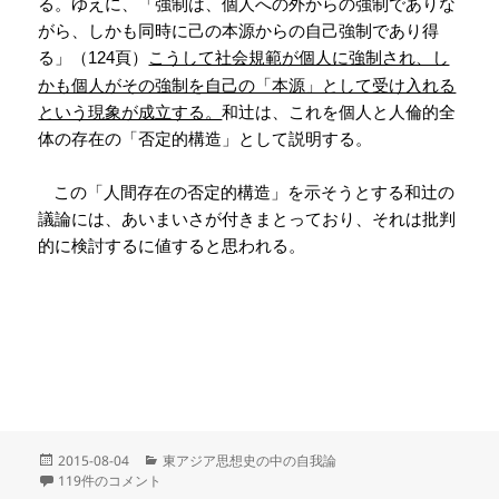
る。ゆえに、「強制は、個人への外からの強制でありな
がら、しかも同時に己の本源からの自己強制であり得
る」（
頁）
こうして社会規範が個人に強制され、し
124
かも個人がその強制を自己の「本源」として受け入れる
という現象が成立する。
和辻は、これを個人と人倫的全
体の存在の「否定的構造」として説明する。
この「人間存在の否定的構造」を示そうとする和辻の
議論には、あいまいさが付きまとっており、それは批判
的に検討するに値すると思われる。
投
カ
2015-08-04
東アジア思想史の中の自我論
稿
08 規範の生成について への
テ
119件のコメント