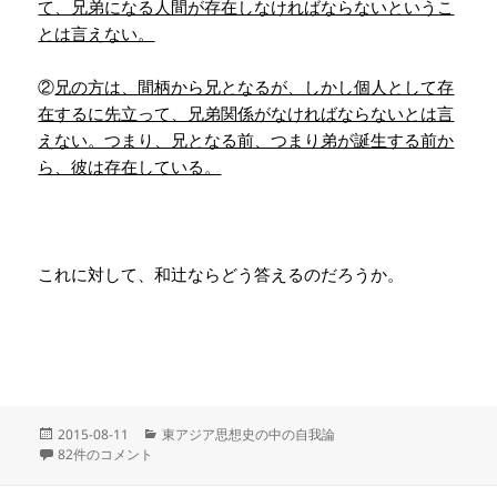
て、兄弟になる人間が存在しなければならないというこ
とは言えない。
②
兄の方は、間柄から兄となるが、しかし個人として存
在するに先立って、兄弟関係がなければならないとは言
えない。つまり、兄となる前、つまり弟が誕生する前か
ら、彼は存在している。
これに対して、和辻ならどう答えるのだろうか。
投
カ
2015-08-11
東アジア思想史の中の自我論
稿
09 和辻への反論 への
テ
82件のコメント
日:
ゴ
リ