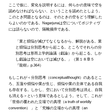
ここで仮に、変化を説明するには、何らかの意味で空を
認めなければならない、ということを認めたとしよう。
このとき問題となるのは、そのときの空をどう理解した
らよいのかである。
は空についてポジティヴ
Nagarjuna
には語らないので、隔靴掻痒である。
「業と煩悩が滅びてなくなるから、解脱がある。業
と煩悩は分別思考から起こる。ところでそれらの分
別思考は形而上学的論議（戯論）から起こる。しか
し戯論は空においては滅びる。」（第１８章５
『龍樹』
）
p.364
もしこれが＜分別思考（
）のあるとこ
conceptualthought
ろ、五薀や煩悩や業が生じ、煩悩や業の主体である自我
も存在する。しかし、空において分別思考は消え、自我
も消える＞という意味であるとしよう。そして、これが
「世俗の覆われた立場での真理（
a truth of worldly
）
」と「究極の立場からの真理（
convention
an