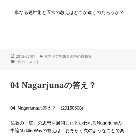
単なる処世術と五常の教えはどこが違うのだろうか？
投
カ
2015-07-01
東アジア思想史の中の自我論
稿
06 儒教の自我論 への
テ
1件のコメント
日:
ゴ
リ
ー
04 Nagarjunaの答え？
の答え？
04
Nagarjuna
(20150608)
仏教の「空」の思想を展開したといわれる
の
Nagarjuna
中論
の答えは、おそらく次のようなことであ
Middle Way