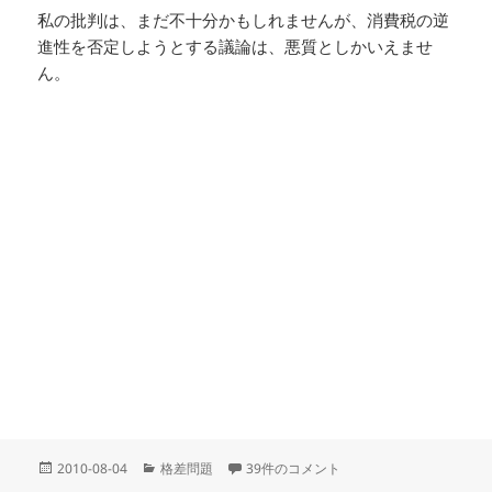
私の批判は、まだ不十分かもしれませんが、消費税の逆
進性を否定しようとする議論は、悪質としかいえませ
ん。
投
カ
消費税の逆進性への反論への批判 への
2010-08-04
格差問題
39件のコメント
稿
テ