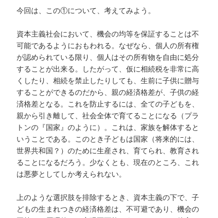
今回は、この①について、考えてみよう。
資本主義社会において、機会の均等を保証することは不
可能であるようにおもわれる。なぜなら、個人の所有権
が認められている限り、個人はその所有物を自由に処分
することが出来る。したがって、仮に相続税を非常に高
くしたり、相続を禁止したりしても、生前に子供に贈与
することができるのだから、親の経済格差が、子供の経
済格差となる。これを防止するには、全ての子どもを、
親から引き離して、社会全体で育てることになる（プラ
トンの『国家』のように）。これは、家族を解体すると
いうことである。このとき子どもは国家（将来的には、
世界共和国？）のために生産され、育てられ、教育され
ることになるだろう。少なくとも、現在のところ、これ
は悪夢としてしか考えられない。
上のような選択肢を排除するとき、資本主義の下で、子
どもの生まれつきの経済格差は、不可避であり、機会の