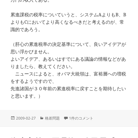
累進課税の税率についていうと、システムAよりもB、B
よりもCにおいてより高くなるべきだと考えるのが、常
識的であろう。
（肝心の累進税率の決定基準について、良いアイデアが
思い浮かびません。
よいアイデア、あるいはすでにある議論の情報などがあ
りましたら、教えてください。
ニュースによると、オバマ大統領は、富裕層への増税
をするようですので、
先進諸国が３０年前の累進税率に戻すことを期待したい
と思います。）
投
カ
累進税率と経済システムの関係 への
2009-02-27
格差問題
1件のコメント
稿
テ
日:
ゴ
リ