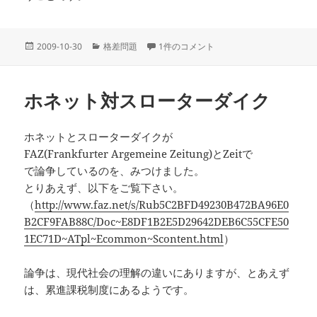
投
カ
格差の限界について への
2009-10-30
格差問題
1件のコメント
稿
テ
日:
ゴ
リ
ホネット対スローターダイク
ー
ホネットとスローターダイクが
FAZ(Frankfurter Argemeine Zeitung)とZeitで
で論争しているのを、みつけました。
とりあえず、以下をご覧下さい。
（
http://www.faz.net/s/Rub5C2BFD49230B472BA96E0
B2CF9FAB88C/Doc~E8DF1B2E5D29642DEB6C55CFE50
1EC71D~ATpl~Ecommon~Scontent.html
）
論争は、現代社会の理解の違いにありますが、とあえず
は、累進課税制度にあるようです。