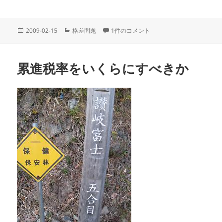
投
カ
資本主義の原理的な自己矛盾 への
2009-02-15
格差問題
1件のコメント
稿
テ
日:
ゴ
リ
累進税率をいくらにすべきか
ー