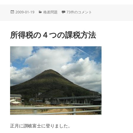
投
カ
累進税率をいくらにすべきか への
2009-01-19
格差問題
73件のコメント
稿
テ
日:
ゴ
リ
所得税の４つの課税方法
ー
正月に讃岐富士に登りました。