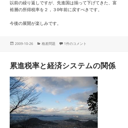
以前の繰り返しですが、先進国は揃って下げてきた、富
裕層の所得税率を２，３0年前に戻すべきです。
今後の展開が楽しみです。
投
カ
ホネット対スローターダイク への
2009-10-26
格差問題
1件のコメント
稿
テ
日:
ゴ
リ
累進税率と経済システムの関係
ー