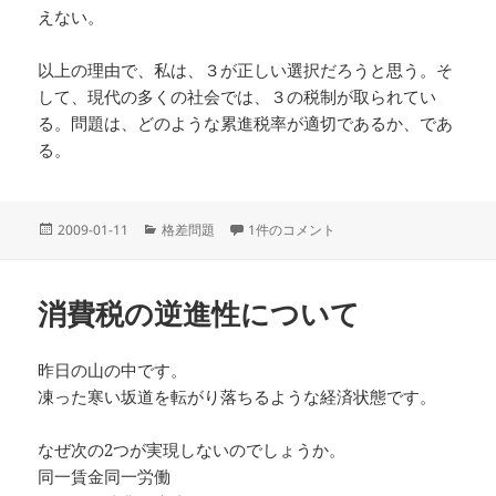
えない。
以上の理由で、私は、３が正しい選択だろうと思う。そ
して、現代の多くの社会では、３の税制が取られてい
る。問題は、どのような累進税率が適切であるか、であ
る。
投
カ
所得税の４つの課税方法 への
2009-01-11
格差問題
1件のコメント
稿
テ
日:
ゴ
リ
消費税の逆進性について
ー
昨日の山の中です。
凍った寒い坂道を転がり落ちるような経済状態です。
なぜ次の2つが実現しないのでしょうか。
同一賃金同一労働