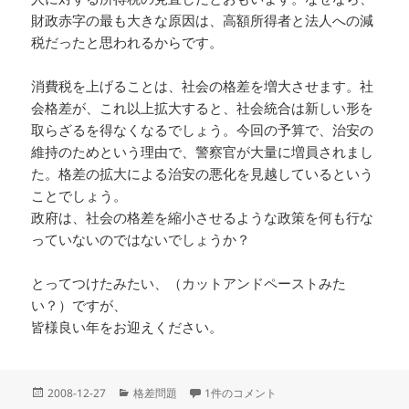
財政赤字の最も大きな原因は、高額所得者と法人への減
税だったと思われるからです。
消費税を上げることは、社会の格差を増大させます。社
会格差が、これ以上拡大すると、社会統合は新しい形を
取らざるを得なくなるでしょう。今回の予算で、治安の
維持のためという理由で、警察官が大量に増員されまし
た。格差の拡大による治安の悪化を見越しているという
ことでしょう。
政府は、社会の格差を縮小させるような政策を何も行な
っていないのではないでしょうか？
とってつけたみたい、（カットアンドペーストみた
い？）ですが、
皆様良い年をお迎えください。
投
カ
消費税の逆進性について への
2008-12-27
格差問題
1件のコメント
稿
テ