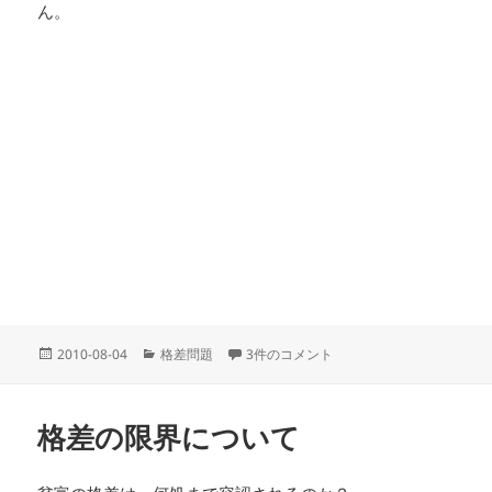
ん。
投
カ
消費税の逆進性への反論への批判 への
2010-08-04
格差問題
3件のコメント
稿
テ
日:
ゴ
リ
格差の限界について
ー