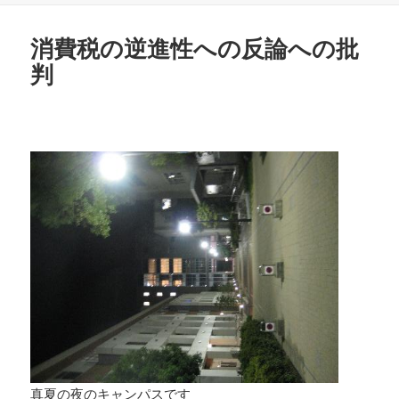
日:
ゴ
リ
消費税の逆進性への反論への批
ー
判
真夏の夜のキャンパスです