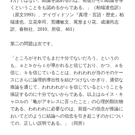
わけではない。結論を認めるのは、前提がその結論を導
くということをも認めるからである。」（柏端達也訳）
（原文1993）、デイヴィドソン『真理・言語・歴史』柏
端達也、立花幸司、荒磯敏文、尾形まり花、成瀬尚志
訳、春秋社、2010、所収、461）
第二の問題は次です。
「ところがそれでもまだ十分でないだろう。というの
も、ａとｂからｃが導かれると信じており、かつ、ａを
信じ、ｂを信じていることは、われわれが当のそのケー
スにさらに論理的導出性を結びつけないかぎり、適切な
推論を通じて、われわれがｃを信じているということを
保証するのに十分でないからである。以上はルイス・キ
ャロルの「亀がアキレスに言ったこと」の心理的類比物
である。われわれに必要なのは、前提への信念が推論に
おいてどのように結論への信念を引き起こすのかについ
ての、正しい説明である。」（同所）