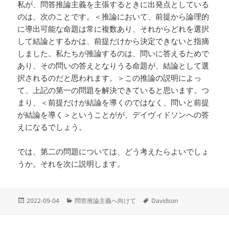
私が、問答推論主義を主張するときに出発点としている
のは、次のことです。＜推論において、前提から論理的
に導出可能な命題は常に複数あり、それからどれを選択
して結論とするかは、前提だけから決定できないと指摘
しました。私たちが推論するのは、問いに答えるためで
あり、その問いの答えとなりうる命題が、結論として選
択されるのだと思われます。＞この推論の説明によっ
て、上記の第一の問題を解決できていると思います。つ
まり、＜前提だけが結論を導くのではなく、問いと前提
が結論を導く＞ということがが、デイヴィドソンへの答
えになるでしょう。
では、第二の問題については、どう考えたらよいでしょ
うか。それを次に説明します。
投
カ
タ
2022-09-04
問答推論主義へ向けて
Davidson
稿
テ
グ
日:
ゴ
リ