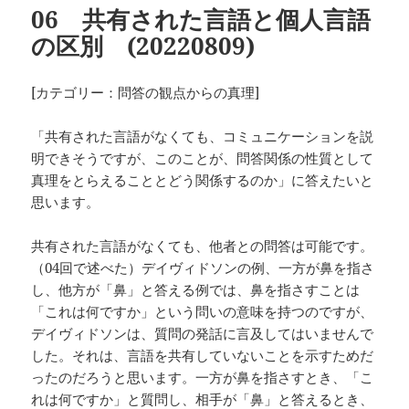
06 共有された言語と個人言語
ー
の区別 (20220809)
[カテゴリー：問答の観点からの真理]
「共有された言語がなくても、コミュニケーションを説
明できそうですが、このことが、問答関係の性質として
真理をとらえることとどう関係するのか」に答えたいと
思います。
共有された言語がなくても、他者との問答は可能です。
（04回で述べた）デイヴィドソンの例、一方が鼻を指さ
し、他方が「鼻」と答える例では、鼻を指さすことは
「これは何ですか」という問いの意味を持つのですが、
デイヴィドソンは、質問の発話に言及してはいませんで
した。それは、言語を共有していないことを示すためだ
ったのだろうと思います。一方が鼻を指さすとき、「こ
れは何ですか」と質問し、相手が「鼻」と答えるとき、