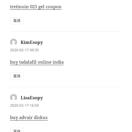
tretinoin 025 gel coupon
返信
KimEsopy
よ
り:
2020-02-17 00:35
buy tadalafil online india
返信
LisaEsopy
よ
り:
2020-02-17 16:50
buy advair diskus
返信