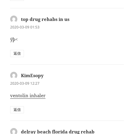
top drug rehabs in us
よ
り:
2020-03-09 01:53
ÿþ<
返信
KimEsopy
よ
り:
2020-03-09 12:27
ventolin inhaler
返信
delray beach florida drug rehab
よ