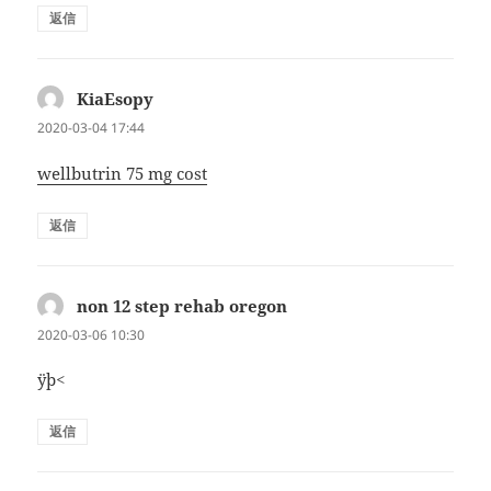
返信
KiaEsopy
よ
り:
2020-03-04 17:44
wellbutrin 75 mg cost
返信
non 12 step rehab oregon
よ
り:
2020-03-06 10:30
ÿþ<
返信