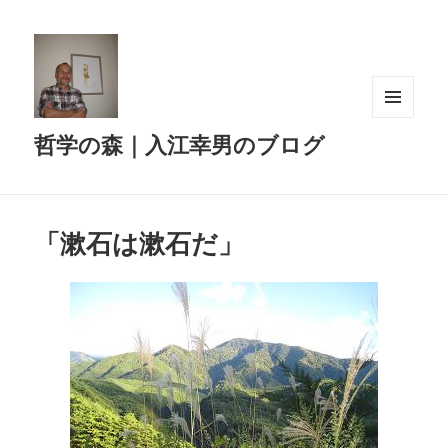
メニュ
哲学の森｜入江幸男のブログ
ーとウ
ィジェ
ット
「漱石は漱石だ」