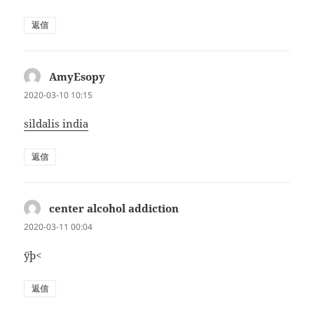
返信
AmyEsopy
よ
り:
2020-03-10 10:15
sildalis india
返信
center alcohol addiction
よ
り:
2020-03-11 00:04
ÿþ<
返信