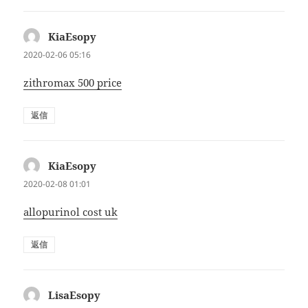
KiaEsopy
よ
り:
2020-02-06 05:16
zithromax 500 price
返信
KiaEsopy
よ
り:
2020-02-08 01:01
allopurinol cost uk
返信
LisaEsopy
よ