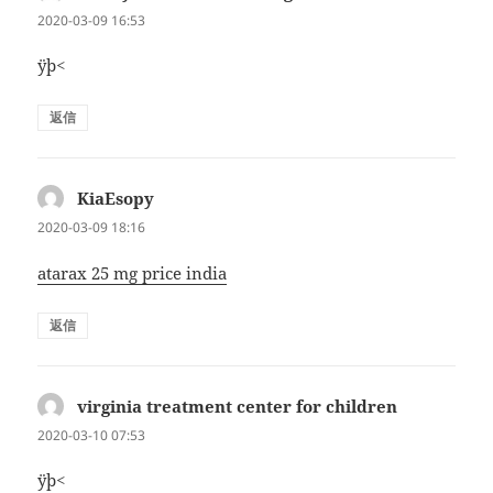
り:
2020-03-09 16:53
ÿþ<
返信
KiaEsopy
よ
り:
2020-03-09 18:16
atarax 25 mg price india
返信
virginia treatment center for children
よ
り:
2020-03-10 07:53
ÿþ<