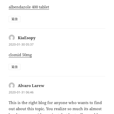
albendazole 400 tablet
返信
KiaEsopy
よ
り:
2020-01-30 05:37
clomid 50mg
返信
Alvaro Larew
よ
り:
2020-01-31 06:46
This is the right blog for anyone who wants to find
out about this topic. You realize so much its almost