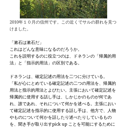
2010年１０月の信州です。この近くでサルの群れを見つ
けました。
「漱石は漱石だ」
これはどんな意味になるのだろうか。
これを説明するのに役立つのは、ドネランの「帰属的用
法」と「指示的用法」の区別である。
ドネランは、確定記述の用法を二つに分けている。
「私が心にとめている確定記述の二つの用法を、帰属的
用法と指示的用法とよびたい。主張において確定記述を
帰属的に使用する話し手は、しかじかのものが何であ
れ、誰であれ、それについて何かを述べる。主張におい
て確定記述を指示的に使用する話し手は、他方で、人物
やものについて何かを話したり述べたりしているもの
を、聞き手が取り出す
pick up
ことを可能にするために