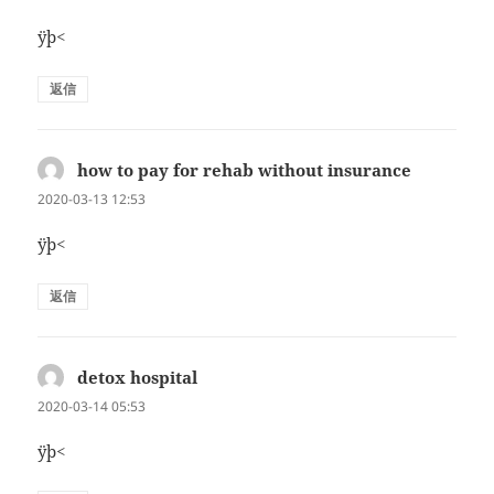
ÿþ<
返信
how to pay for rehab without insurance
よ
り:
2020-03-13 12:53
ÿþ<
返信
detox hospital
よ
り:
2020-03-14 05:53
ÿþ<