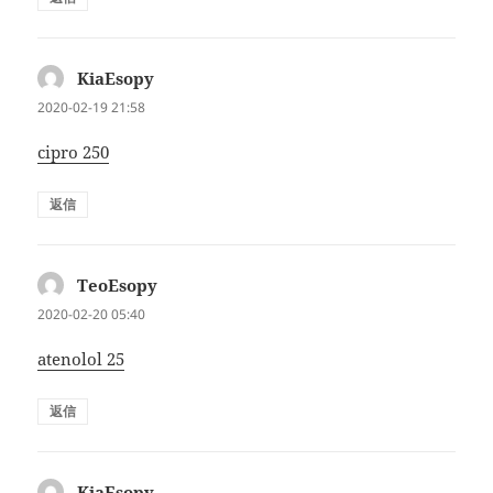
KiaEsopy
よ
り:
2020-02-19 21:58
cipro 250
返信
TeoEsopy
よ
り:
2020-02-20 05:40
atenolol 25
返信
KiaEsopy
よ