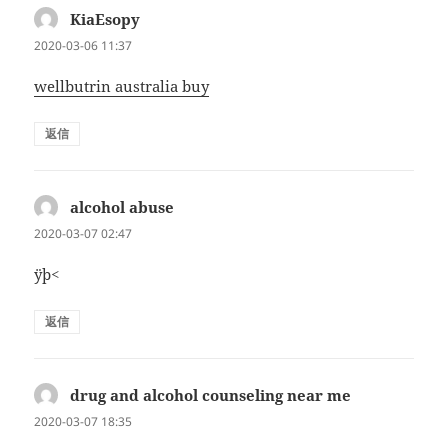
KiaEsopy
よ
り:
2020-03-06 11:37
wellbutrin australia buy
返信
alcohol abuse
よ
り:
2020-03-07 02:47
ÿþ<
返信
drug and alcohol counseling near me
よ
り:
2020-03-07 18:35