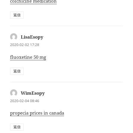
colchicine medication
返信
LisaEsopy
よ
り:
2020-02-02 17:28
fluoxetine 50 mg
返信
WimEsopy
よ
り:
2020-02-04 08:46
propecia prices in canada
返信