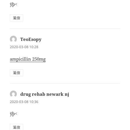
ÿþ<
返信
TeoEsopy
よ
り:
2020-03-08 10:28
ampicillin 250mg
返信
drug rehab newark nj
よ
り:
2020-03-08 10:36
ÿþ<
返信