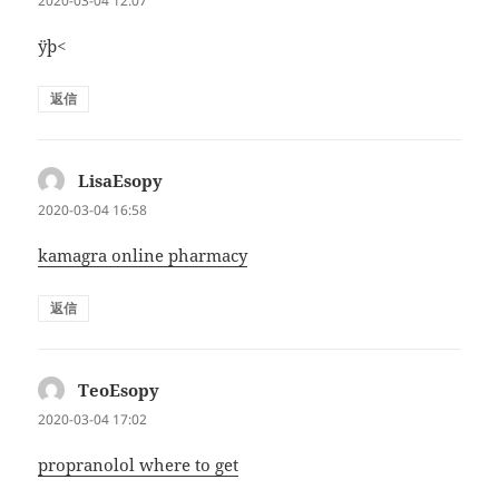
2020-03-04 12:07
ÿþ<
返信
LisaEsopy
よ
り:
2020-03-04 16:58
kamagra online pharmacy
返信
TeoEsopy
よ
り:
2020-03-04 17:02
propranolol where to get