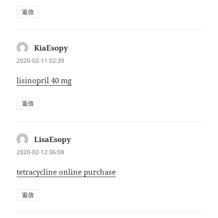
返信
KiaEsopy
よ
り:
2020-02-11 02:39
lisinopril 40 mg
返信
LisaEsopy
よ
り:
2020-02-12 06:08
tetracycline online purchase
返信