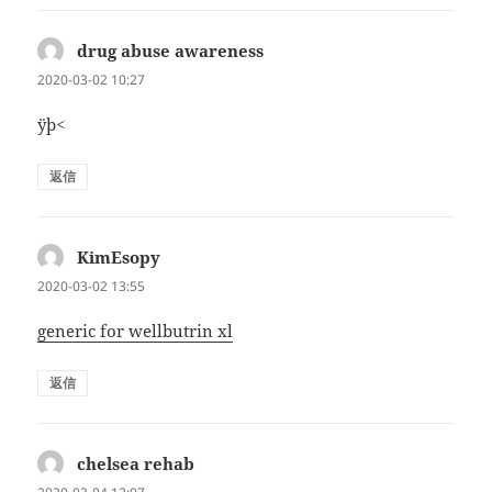
drug abuse awareness
よ
り:
2020-03-02 10:27
ÿþ<
返信
KimEsopy
よ
り:
2020-03-02 13:55
generic for wellbutrin xl
返信
chelsea rehab
よ
り: