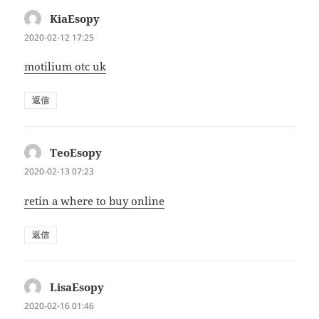
KiaEsopy
よ
り:
2020-02-12 17:25
motilium otc uk
返信
TeoEsopy
よ
り:
2020-02-13 07:23
retin a where to buy online
返信
LisaEsopy
よ
り:
2020-02-16 01:46