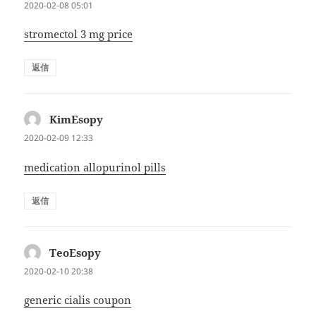
り:
2020-02-08 05:01
stromectol 3 mg price
返信
KimEsopy
よ
り:
2020-02-09 12:33
medication allopurinol pills
返信
TeoEsopy
よ
り:
2020-02-10 20:38
generic cialis coupon