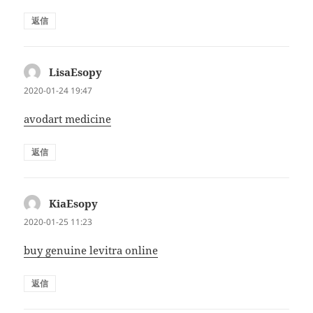
返信
LisaEsopy
よ
り:
2020-01-24 19:47
avodart medicine
返信
KiaEsopy
よ
り:
2020-01-25 11:23
buy genuine levitra online
返信