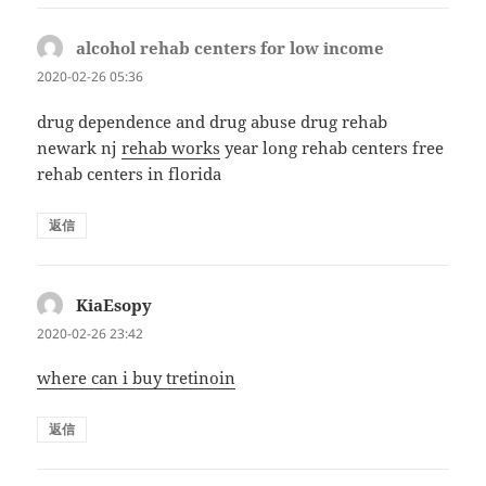
alcohol rehab centers for low income
よ
り:
2020-02-26 05:36
drug dependence and drug abuse drug rehab
newark nj
rehab works
year long rehab centers free
rehab centers in florida
返信
KiaEsopy
よ
り:
2020-02-26 23:42
where can i buy tretinoin
返信