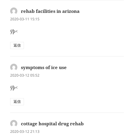
rehab facilities in arizona
よ
り:
2020-03-11 15:15
ÿþ<
返信
symptoms of ice use
よ
り:
2020-03-12 05:52
ÿþ<
返信
cottage hospital drug rehab
よ
り:
2020-03-12 21:13