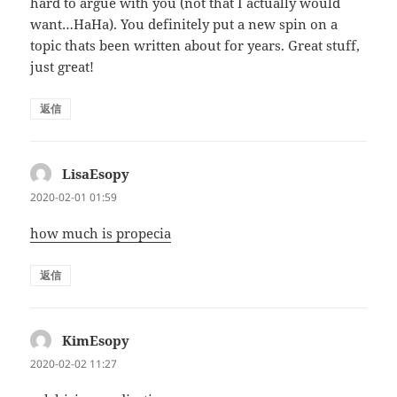
hard to argue with you (not that I actually would
want…HaHa). You definitely put a new spin on a
topic thats been written about for years. Great stuff,
just great!
返信
LisaEsopy
よ
り:
2020-02-01 01:59
how much is propecia
返信
KimEsopy
よ
り:
2020-02-02 11:27