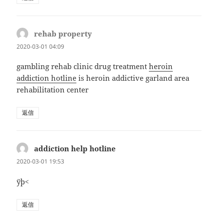
rehab property
よ
り:
2020-03-01 04:09
gambling rehab clinic drug treatment
heroin
addiction hotline
is heroin addictive garland area
rehabilitation center
返信
addiction help hotline
よ
り:
2020-03-01 19:53
ÿþ<
返信