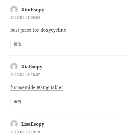
KimEsopy
よ
り:
2020-01-26 00:54
best price for doxycycline
返信
KiaEsopy
よ
り:
2020-01-28 16:07
furosemide 80 mg tablet
返信
LisaEsopy
よ
り:
2020-01-28 18:10