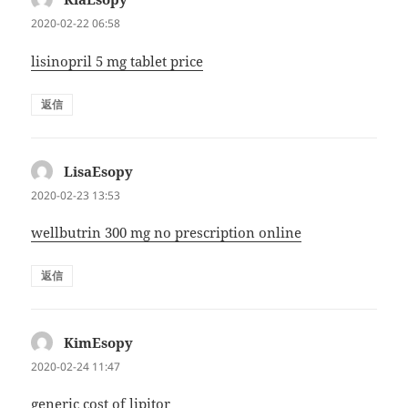
り:
2020-02-22 06:58
lisinopril 5 mg tablet price
返信
LisaEsopy
よ
り:
2020-02-23 13:53
wellbutrin 300 mg no prescription online
返信
KimEsopy
よ
り:
2020-02-24 11:47
generic cost of lipitor