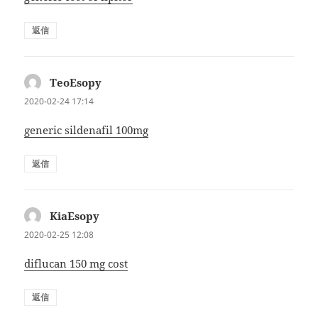
返信
TeoEsopy
よ
り:
2020-02-24 17:14
generic sildenafil 100mg
返信
KiaEsopy
よ
り:
2020-02-25 12:08
diflucan 150 mg cost
返信