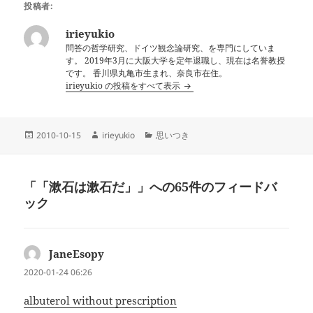
投稿者:
irieyukio
問答の哲学研究、ドイツ観念論研究、を専門にしていま
す。 2019年3月に大阪大学を定年退職し、現在は名誉教授
です。 香川県丸亀市生まれ、奈良市在住。
irieyukio の投稿をすべて表示
投
作
カ
2010-10-15
irieyukio
思いつき
稿
成
テ
日:
者
ゴ
リ
「「漱石は漱石だ」」への65件のフィードバ
ー
ック
JaneEsopy
よ
り:
2020-01-24 06:26
albuterol without prescription