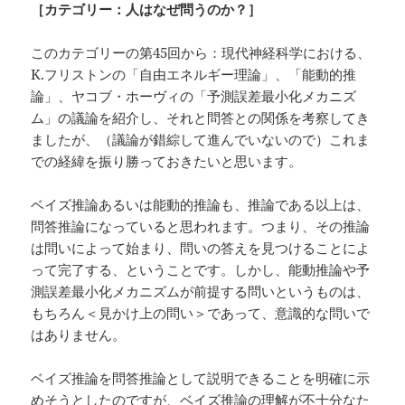
［カテゴリー：人はなぜ問うのか？］
このカテゴリーの第45回から：現代神経科学における、
K.フリストンの「自由エネルギー理論」、「能動的推
論」、ヤコブ・ホーヴィの「予測誤差最小化メカニズ
ム」の議論を紹介し、それと問答との関係を考察してき
ましたが、（議論が錯綜して進んでいないので）これま
での経緯を振り勝っておきたいと思います。
ベイズ推論あるいは能動的推論も、推論である以上は、
問答推論になっていると思われます。つまり、その推論
は問いによって始まり、問いの答えを見つけることによ
って完了する、ということです。しかし、能動推論や予
測誤差最小化メカニズムが前提する問いというものは、
もちろん＜見かけ上の問い＞であって、意識的な問いで
はありません。
ベイズ推論を問答推論として説明できることを明確に示
めそうとしたのですが、ベイズ推論の理解が不十分なた