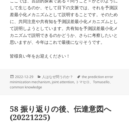
ここでは、言語的探索である＜問うこと＞がどのように
して生じるのか、そして目下の文脈では、それを予測誤
差最小化メカニズムとして説明することです。そのため
に、共同注意や共有知を予測誤差最小化メカニズムとし
て説明しようとしています。共有知を予測誤差最小化メ
カニズムで説明できるのかどうか、さらに考察したいと
思いますが、今年はこれで最後になりそうです。
皆様良い年をお迎えください！
投
カ
タ
2022-12-29
人はなぜ問うのか？
the prediction error
稿
テ
グ
minimization mechanism
,
joint attention
,
トマセロ、Tomasello、
日:
ゴ
common knowledge
リ
ー
58 振り返りの後、伝達意図へ
(20221225)