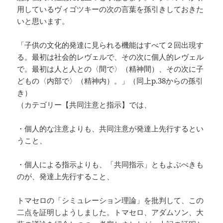
用しているヴィゴツキーの次の言葉を孫引きしておきた
いと思います。
「子供の文化的発達に見られる機能はすべて２回出現す
る。最初は社会的レヴェルで、その次に個人的レヴェル
で。最初は人と人との〈間で〉（精神間）、その次に子
どもの〈内部で〉（精神内）。」（同上p.38からの孫引
き）
（カテゴリー【共同注意と指示】では、
・個人的な注意よりも、共同注意が発達上先行するとい
うこと、
・個人による指示よりも、「共同指示」ともよぶべきも
のが、発達上先行すること、
トマセロの「シミュレーション理論」を批判して、この
二点を証明しようしました。トマセロ、アダムソン、大