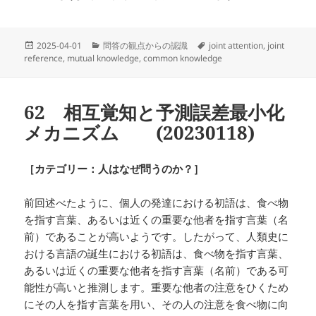
投
カ
タ
2025-04-01
問答の観点からの認識
joint attention
,
joint
稿
テ
グ
reference
,
mutual knowledge
,
common knowledge
日:
ゴ
リ
ー
62 相互覚知と予測誤差最小化
メカニズム
(20230118)
［カテゴリー：人はなぜ問うのか？］
前回述べたように、個人の発達における初語は、食べ物
を指す言葉、あるいは近くの重要な他者を指す言葉（名
前）であることが高いようです。したがって、人類史に
おける言語の誕生における初語は、食べ物を指す言葉、
あるいは近くの重要な他者を指す言葉（名前）である可
能性が高いと推測します。重要な他者の注意をひくため
にその人を指す言葉を用い、その人の注意を食べ物に向