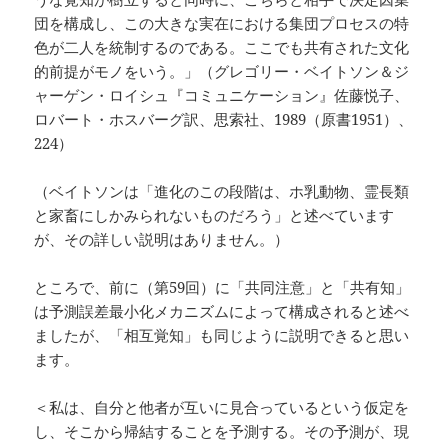
団を構成し、この大きな実在における集団プロセスの特
色が二人を統制するのである。ここでも共有された文化
的前提がモノをいう。」（グレゴリー・ベイトソン＆ジ
ャーゲン・ロイシュ『コミュニケーション』佐藤悦子、
ロバート・ホスバーグ訳、思索社、1989（原書1951）、
224）
（ベイトソンは「進化のこの段階は、ホ乳動物、霊長類
と家畜にしかみられないものだろう」と述べています
が、その詳しい説明はありません。）
ところで、前に（第59回）に「共同注意」と「共有知」
は予測誤差最小化メカニズムによって構成されると述べ
ましたが、「相互覚知」も同じように説明できると思い
ます。
＜私は、自分と他者が互いに見合っているという仮定を
し、そこから帰結することを予測する。その予測が、現