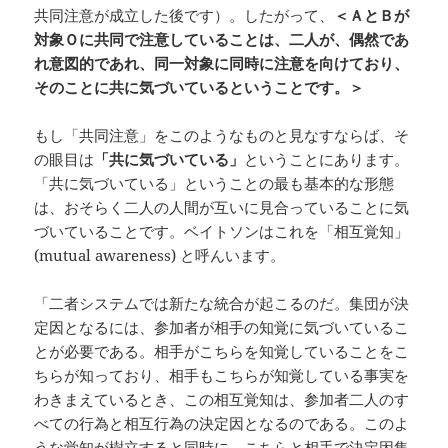
共同注意が成立した後です）。したがって、
＜ＡとＢが
対象Ｏに共同で注意していることは、二人が、偶然であ
れ
意図的であれ、同一
対象に同時に注意を向けており、
そのことに共に気づいているということです。＞
もし「共同注意」をこのようなものと見なすならば、そ
の眼目は
「共に気づいている」
ということにあります。
「共に気づいている」ということの最も基本的な形態
は、おそらく二人の人間が互いに見合っていることに気
づいていることです。ベイトソンはこれを「相互覚知」
(mutual awareness) と呼んいます。
「二者システムでは新たな統合が起こるのだ。集団が決
定因となるには、参加者が相手の知覚に気づいているこ
とが必要である。相手がこちらを知覚していることをこ
ちらが知っており、相手もこちらが知覚している事実を
わきまえているとき、この相互覚知は、参加者二人のす
べての行為と相互行為の決定因となるのである。このよ
うな覚知が樹立すると同時に、こちらと相手で決定因集