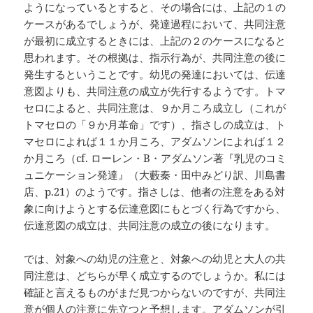
ようになっているとすると、その場合には、上記の１の
ケースがあるでしょうが、発達過程において、共同注意
が最初に成立するときには、上記の２のケースになると
思われます。その根拠は、指示行為が、共同注意の後に
発生するということです。幼児の発達においては、伝達
意図よりも、共同注意の成立が先行するようです。トマ
セロによると、共同注意は、９か月ころ成立し（これが
トマセロの「９か月革命」です）、指さしの成立は、ト
マセロによれば１１か月ころ、アダムソンによれば１２
か月ころ（cf. ローレン・B・アダムソン著『乳児のコミ
ュニケーション発達』（大藪秦・田中みどり訳、川島書
店、p.21）のようです。指さしは、他者の注意をある対
象に向けようとする伝達意図にもとづく行為ですから、
伝達意図の成立は、共同注意の成立の後になります。
では、対象への幼児の注意と、対象への幼児と大人の共
同注意は、どちらが早く成立するのでしょうか。私には
確証と言えるものがまだ見つからないのですが、共同注
意が個人の注意に先立つと予想します。アダムソンが引