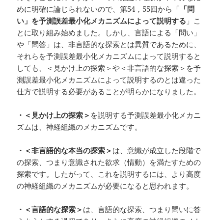
めに明確に論じられないので、第54，55回から「
「問
い」を予測誤差最小化メカニズムによって説明する
」こ
とに取り組み始めました。しかし、言語による「問い」
や「問答」は、非言語的な探索とは異質であるために、
それらを予測誤差最小化メカニズムによって説明すると
しても、＜見かけ上の探索＞や＜非言語的な探索＞を予
測誤差最小化メカニズムによって説明するのとは違った
仕方で説明する必要があることが明らかになりました。
・＜見かけ上の探索＞
を説明する予測誤差最小化メカニ
ズムは、神経組織のメカニズムです。
・＜非言語的な本当の
探索＞
は、意識が成立した段階で
の探索、つまり意識された欲求（情動）を満たすための
探索です。したがって、これを説明するには、より高度
の神経組織のメカニズムが必要になると思われます。
・＜言語的な探索＞
は、言語的な探索、つまり問いに答