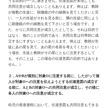
うる目的の一つに過ぎません。伝達意図が実現しても、
共同注意が成立しないこともありえます。例えば、教師
が複数の生徒に、顕微鏡の中の細胞を見てくださいと言
い、一人の生徒がそれを見る前に、隣の生徒に同じよう
に顕微鏡の中の細胞を見て下さいと言う場合です。ま
た、かりに共同注意が成立したとしても、それは目的で
はなく、他のことが目的であり、共同注意は付帯的に成
立するにすぎないこともありえます。例えば、教師が生
徒にあの星を見て、あの星の名前を考えてくださいとい
う場合、生徒と教師がその星にともに注意するとして
も、そのことは、この場合の伝達意図の目的ではありま
せん。）
２，A
やB
が個別に対象O
に注意する前に、したがって個
人が対象O
への注意を伝えようとする伝達意図の成立す
る前に、A
とB
の対象O
への共同注意が成立し、その後に
各人の対象O
への注意が成立する。
幼児の発達過程において、伝達意図も共同注意もできる