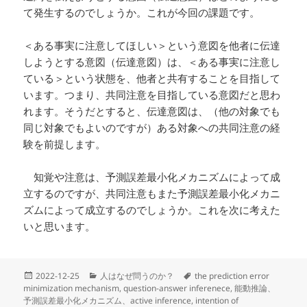
て発生するのでしょうか。これが今回の課題です。
＜ある事実に注意してほしい＞という意図を他者に伝達
しようとする意図（伝達意図）は、＜ある事実に注意し
ている＞という状態を、他者と共有することを目指して
います。つまり、共同注意を目指している意図だと思わ
れます。そうだとすると、伝達意図は、（他の対象でも
同じ対象でもよいのですが）ある対象への共同注意の経
験を前提します。
知覚や注意は、予測誤差最小化メカニズムによって成
立するのですが、共同注意もまた予測誤差最小化メカニ
ズムによって成立するのでしょうか。これを次に考えた
いと思います。
投
カ
タ
2022-12-25
人はなぜ問うのか？
the prediction error
稿
テ
グ
minimization mechanism
,
question-answer inferenece
,
能動推論、
日:
ゴ
予測誤差最小化メカニズム、active inference
,
intention of