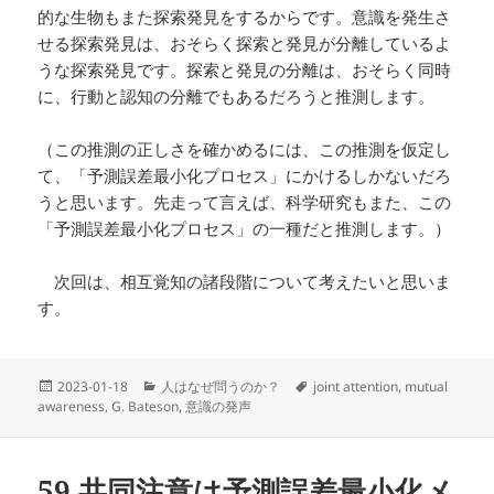
的な生物もまた探索発見をするからです。意識を発生さ
せる探索発見は、おそらく探索と発見が分離しているよ
うな探索発見です。探索と発見の分離は、おそらく同時
に、行動と認知の分離でもあるだろうと推測します。
（この推測の正しさを確かめるには、この推測を仮定し
て、「予測誤差最小化プロセス」にかけるしかないだろ
うと思います。先走って言えば、科学研究もまた、この
「予測誤差最小化プロセス」の一種だと推測します。）
次回は、相互覚知の諸段階について考えたいと思いま
す。
投
カ
タ
2023-01-18
人はなぜ問うのか？
joint attention
,
mutual
稿
テ
グ
awareness
,
G. Bateson
,
意識の発声
日:
ゴ
リ
ー
59 共同注意は予測誤差最小化メ