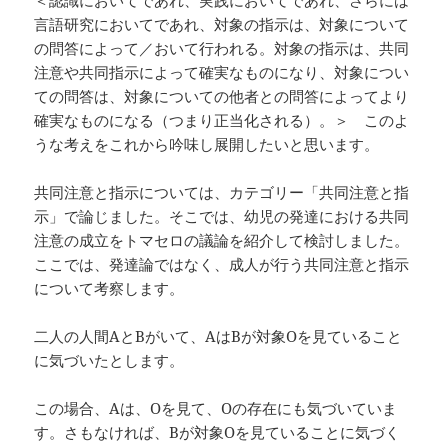
＜認識においてであれ、実践においてであれ、さらには
言語研究においてであれ、対象の指示は、対象について
の問答によって／おいて行われる。対象の指示は、共同
注意や共同指示によって確実なものになり、対象につい
ての問答は、対象についての他者との問答によってより
確実なものになる（つまり正当化される）。＞ このよ
うな考えをこれから吟味し展開したいと思います。
共同注意と指示については、カテゴリー「共同注意と指
示」で論じました。そこでは、幼児の発達における共同
注意の成立をトマセロの議論を紹介して検討しました。
ここでは、発達論ではなく、成人が行う共同注意と指示
について考察します。
二人の人間AとBがいて、AはBが対象Oを見ていること
に気づいたとします。
この場合、Aは、Oを見て、Oの存在にも気づいていま
す。さもなければ、Bが対象Oを見ていることに気づく