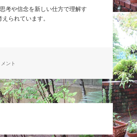
思考や信念を新しい仕方で理解す
と考えられています。
う一つのシミュレーション への
コメント