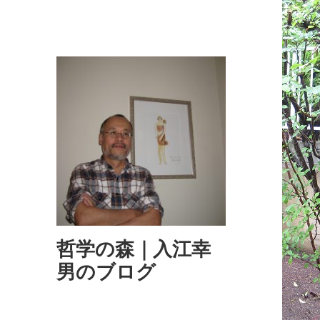
哲学の森｜入江幸
男のブログ