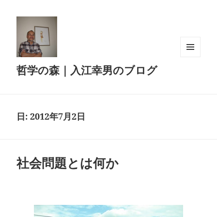
メニュ
哲学の森｜入江幸男のブログ
ーとウ
ィジェ
ット
日:
2012年7月2日
社会問題とは何か