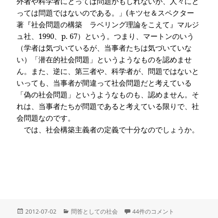
外者や科学者にとっては問題かもしれないが、人々にと
っては問題ではないのである。」(
キツセ＆スペクター
著『社会問題の構築 ラベリング理論をこえて』マルジ
ュ社、
1990、p.
67）という。つまり、マートンのいう
（学者は気づいているが、当事者たちは気づいていな
い）「潜在的社会問題」というようなものを認めませ
ん。また、逆に、第三者や、科学者が、問題ではないと
いっても、当事者が間違って社会問題だと考えている
「偽の社会問題」というようなものも、認めません。そ
れは、当事者たちが問題であると考えている限りで、社
会問題なのです。
では、社会構築主義者の定義で十分なのでしょうか。
投
カ
社会問題とは何か への
2012-07-02
問答としての社会
44件のコメント