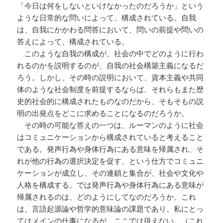
「今日は何をしないといけなかったのだろうか」という
ような日常的な問いによって、構成されている。自我
は、自我にかかわる問答において、問いの前提や問いの
答えによって、構成されている。
このような自我の構成が、社会の中でどのように行わ
れるのかを説明するのが、自我の社会構築主義になるだ
ろう。しかし、その時の説明において、資本主義や共同
体のような社会制度を前提するならば、それらもまた歴
史的社会的に構成されたものなのだから、そもそもの説
明の出発点をどこに求めることになるのだろうか。
その時の可能な答えの一つは、ルーマンのように社会
はコミュニケーションから構成されていると考えること
である。発声行為や身体行為にある意味を帰属され、そ
れが他の行為の選択決定を促す、という仕方でコミュニ
ケーションが成立し、その連鎖と集合が、社会や文化や
人格を構成する。では発声行為や身体行為にある意味が
帰属されるのは、どのようにしてなのだろうか。これ
は、言語起源論や哲学的意味論の課題であり、私にとっ
てはメインの仕事になるが、ここでは扱えない。（これ