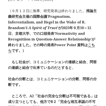
（９月１２日に無事、研究発表は終わりました。
推論主
義研究会主催の国際会議’
Pragmatism,
Inferentialism, and Hegel in the Wake of R.
Brandom
’ś
A Spirit of Trus
t
’が2025
年９月10
～12
日、京都大学、での口頭発表’Normativity and
Recognitiion in Question-Answer Relationship
’が
終わりました。その時の発表Power Point
資料は
こち
ら
です。）
もし社会が、コミュニケーションの連鎖と結合、問答
の連鎖と結合で出来ているのだとすると、
社会の分断とは、コミュニケーションの分断、問答の分
断です。
ところで、A2
「社会の完全な分断は不可能である」は
成り立つとしても、他方でB
２「完全な相互承認の不可