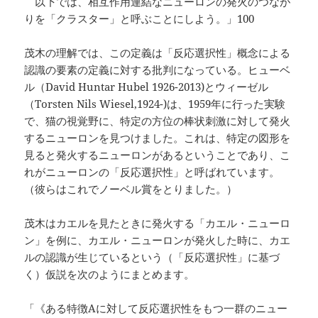
以下では、相互作用連結なニューロンの発火のつなが
りを「クラスター」と呼ぶことにしよう。」100
茂木の理解では、この定義は「反応選択性」概念による
認識の要素の定義に対する批判になっている。ヒューベ
ル（David Huntar Hubel 1926-2013)とウィーゼル
（Torsten Nils Wiesel,1924-)は、1959年に行った実験
で、猫の視覚野に、特定の方位の棒状刺激に対して発火
するニューロンを見つけました。これは、特定の図形を
見ると発火するニューロンがあるということであり、こ
れがニューロンの「反応選択性」と呼ばれています。
（彼らはこれでノーベル賞をとりました。）
茂木はカエルを見たときに発火する「カエル・ニューロ
ン」を例に、カエル・ニューロンが発火した時に、カエ
ルの認識が生じているという（「反応選択性」に基づ
く）仮説を次のようにまとめます。
「《ある特徴Aに対して反応選択性をもつ一群のニュー