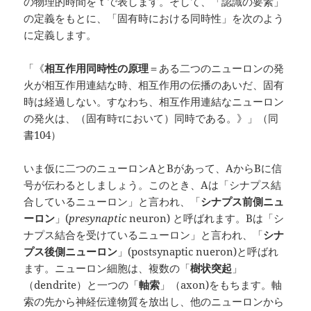
の物理的時間をｔで表します。そして、「認識の要素」
の定義をもとに、「固有時における同時性」を次のよう
に定義します。
「《
相互作用同時性の原理
＝ある二つのニューロンの発
火が相互作用連結な時、相互作用の伝播のあいだ、固有
時は経過しない。すなわち、相互作用連結なニューロン
の発火は、（固有時τにおいて）同時である。》」（同
書104）
いま仮に二つのニューロンAとBがあって、AからBに信
号が伝わるとしましょう。このとき、Aは「シナプス結
合しているニューロン」と言われ、「
シナプス前側ニュ
ーロン
」(
presynaptic
neuron) と呼ばれます。Bは「シ
ナプス結合を受けているニューロン」と言われ、「
シナ
プス後側ニューロン
」(postsynaptic nueron)と呼ばれ
ます。ニューロン細胞は、複数の「
樹状突起
」
（dendrite）と一つの「
軸索
」（axon)をもちます。軸
索の先から神経伝達物質を放出し、他のニューロンから