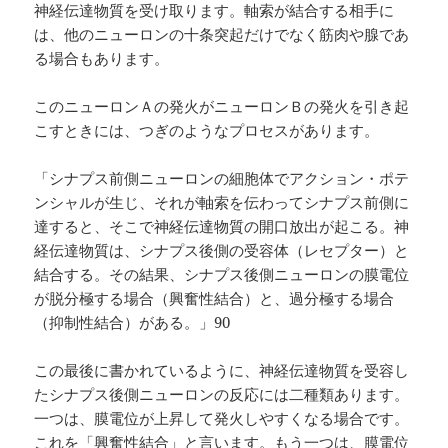
神経伝達物質を受け取ります。軸索が結合する相手に
は、他のニューロンの十条突起だけでなく筋肉や腺であ
る場合もあります。
このニューロンＡの発火がニューロンＢの発火を引き起
こすときには、つぎのようなプロセスがあります。
「シナプス前側ニューロンの細胞体でアクション・ポテ
ンシャルが生じ、それが軸索を伝わってシナプス前側に
達すると、そこで神経伝達物質の開口放出が起こる。神
経伝達物質は、シナプス後側の受容体（レセプター）と
結合する。その結果、シナプス後側ニューロンの膜電位
が脱分極する場合（興奮性結合）と、過分極する場合
（抑制性結合）がある。」90
この最後に書かれているように、神経伝達物質を受容し
たシナプス後側ニューロンの反応には二種類あります。
一つは、膜電位が上昇して発火しやすくなる場合です。
これを「興奮性結合」と言います。もう一つは、膜電位