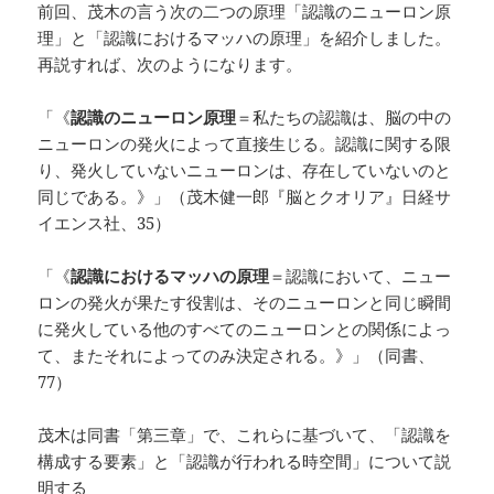
前回、茂木の言う次の二つの原理「認識のニューロン原
理」と「認識におけるマッハの原理」を紹介しました。
再説すれば、次のようになります。
「《
認識のニューロン原理
＝私たちの認識は、脳の中の
ニューロンの発火によって直接生じる。認識に関する限
り、発火していないニューロンは、存在していないのと
同じである。》」（茂木健一郎『脳とクオリア』日経サ
イエンス社、35）
「《
認識におけるマッハの原理
＝認識において、ニュー
ロンの発火が果たす役割は、そのニューロンと同じ瞬間
に発火している他のすべてのニューロンとの関係によっ
て、またそれによってのみ決定される。》」（同書、
77）
茂木は同書「第三章」で、これらに基づいて、「認識を
構成する要素」と「認識が行われる時空間」について説
明する