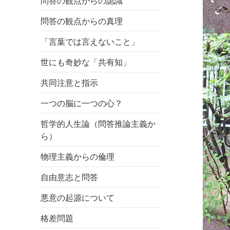
問答の観点からの認識
問答の観点からの真理
「言葉では言えないこと」
世にも奇妙な「共有知」
共同注意と指示
一つの脳に一つの心？
哲学的人生論（問答推論主義か
ら）
物理主義からの倫理
自由意志と問答
悪意の起源について
格差問題