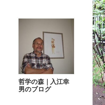
哲学の森｜入江幸
男のブログ