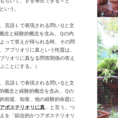
もちいて、ｐを導出できる＞と
という。
、言語Ｌで表現される問いＱと文
概念と経験的概念を含み、Ｑの内
よって答えが得られる時、その問
、アプリオリに真という性質は、
プリオリに真なる問答関係の答え
ぶことにする。）
、言語Ｌで表現される問いＱと文
的概念と経験的概念を含み、Ｑの
的前提、知覚、他の経験的命題に
アポステリオリに真
」と言う。つ
えを「綜合的かつアポステリオリ