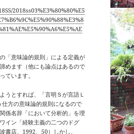
u/2018SS/2018ss03%E3%80%80%E5
E7%B6%9C%E5%90%88%E3%8
%81%AE%E5%90%A6%E5%AE
の「意味論的規則」による定義が
諦めます（他にも論点はあるので
っています。
ようとすれば、「言明Ｓが言語Ｌ
う仕方の意味論的規則になるので
関係名辞「において分析的」を理
ワイン「経験主義の二つのドグ
書店、1992、50）しかし、