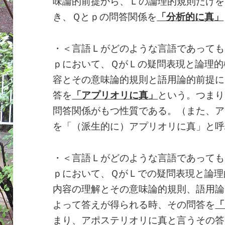
味論的前提から、Ｌの論理的規則だけを
き、Ｑとｐの問答関係を
「分析的に真」
・＜言語Ｌがどのような言語であっても
ｐにおいて、ＱがＬの疑問表現と論理的
容とその意味論的規則と語用論的前提に
答を
「アプリオリに真」
という。つまり
問答関係がもつ性質である。（また、ア
を「（派生的に）アプリオリに真」と呼
・＜言語Ｌがどのような言語であっても
ｐにおいて、ＱがＬでの疑問表現と論理
内容の理解とその意味論的規則、語用論
よって答えが得られる時、その問答を
「
まり、アポステリオリに真と言うその答