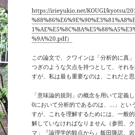
https://irieyukio.net/KOUGI/kyots
%88%86%E6%9E%90%E3%81%A8%
1%AE%E5%8C%BA%E5%88%A5%E3
%9A%20.pdf）
この論文で、クワインは「分析的に真」
つぎのような欠点を持つとして、それを
すが、私は最も重要なのは、これだと思
「意味論的規則」の概念を用いて定義し
0において分析的であるのは、…」とい
すが、これを理解するためには、一般的
解していなければなりません（参照、ク
マ」『論理学的観点から』飯田隆訳、岩波