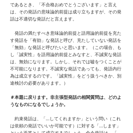
であるとき、「不合格おめでとうございます」と言え
は、その発話の意味論的前提は成り立ちますが、その発
話は不適切な発話だと言えます。
発話の満たすべき意味論的前提と語用論的前提を充た
す発話を「有効」な発話と呼び、充たしていない発話を
「無効」な発話と呼びたいと思います。（この場合、も
し「誠実性」を語用論的前提とみなすと、不誠実な発話
は、無効になります。しかし、それでは嘘をつくことが
不可能になります。不誠実な発話であっても、発語内行
為は成立するのです。「誠実性」をどう扱うべきか、別
途検討の必要があります。）
＃本題に戻ります。非主張型発話の相関質問は、どのよ
うなものになるでしょうか。
約束発話は、「…してくれますか」という問い（これ
は依頼の発話でいいか可能です）に対する「…します」
という返答として成立するでしょう。命令発話は、「…