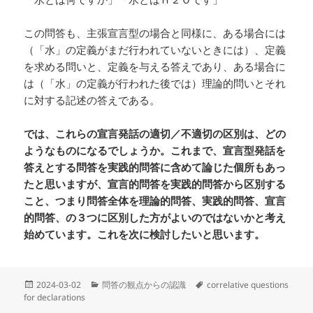
この問答も、主張宣言型の場合と同様に、ある場合には
（「水」の定義がまだ行われていないときには）、定義
を求める問いと、定義を与える答えであり、ある場合に
は（「水」の定義が行われた後では）理論的問いとそれ
に対する記述の答えである。
では、これらの宣言発話の適切／不適切の区別は、どの
ようなものになるでしょうか。これまで、宣言型発話を
答えとする問答を実践的問答に含めて論じた個所もあっ
たと思いますが、宣言的問答を実践的問答から区別する
こと、つまり問答全体を理論的問答、実践的問答、宣言
的問答、の３つに区別した方がよいのではないかと考え
始めています。これを次に検討したいと思います。
投
カ
タ
2024-03-02
問答の観点からの認識
correlative questions
稿
テ
グ
for declarations
日:
ゴ