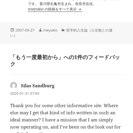
です。 香川県丸亀市生まれ、奈良市在住。
irieyukio の投稿をすべて表示
投
作
カ
2007-09-27
irieyukio
哲学的人生論（人生観との違
稿
成
テ
い）
日:
者
ゴ
リ
ー
「もう一度最初から」への1件のフィードバッ
ク
Silas Sandburg
よ
り:
2020-01-31 07:04
Thank you for some other informative site. Where
else may I get that kind of info written in such an
ideal manner? I have a mission that I am simply
now operating on, and I’ve been on the look out for