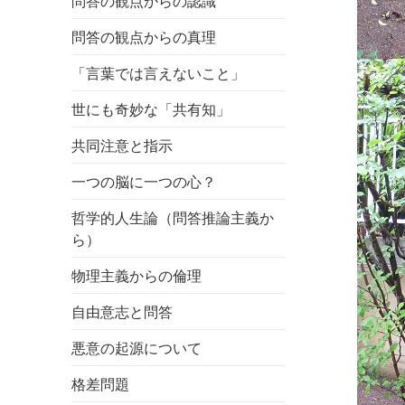
問答の観点からの認識
問答の観点からの真理
「言葉では言えないこと」
世にも奇妙な「共有知」
共同注意と指示
一つの脳に一つの心？
哲学的人生論（問答推論主義か
ら）
物理主義からの倫理
自由意志と問答
悪意の起源について
格差問題