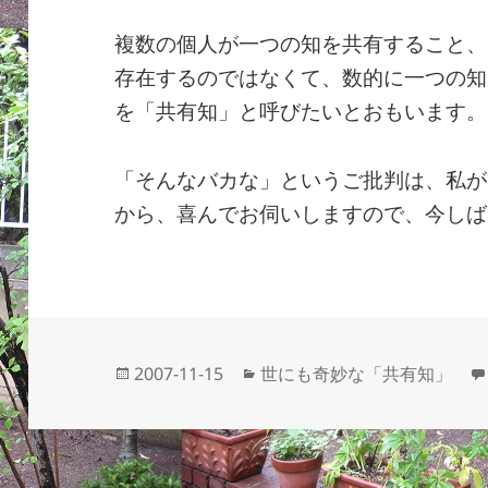
複数の個人が一つの知を共有すること、
存在するのではなくて、数的に一つの知
を「共有知」と呼びたいとおもいます。
「そんなバカな」というご批判は、私が
から、喜んでお伺いしますので、今しば
投
カ
2007-11-15
世にも奇妙な「共有知」
稿
テ
日:
ゴ
リ
ー