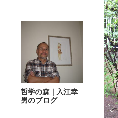
哲学の森｜入江幸
男のブログ