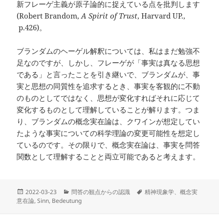
新フレーゲ主義が原子論的に捉えている点を批判します
(Robert Brandom,
A Spirit of Trust
, Harvard UP.,
p.426)。
ブランダムのヘーゲル解釈については、私はまだ勉強不
足なのですが、しかし、フレーゲが「事実は真なる思想
である」と言ったことを引き継いで、ブランダムが、事
実と思想の同質性を追求するとき、事実を客観的に不動
のものとしてではなく、思想が変化すればそれに応じて
変化するものとして理解していることが解ります。つま
り、ブランダムの概念実在論は、クワインが想定してい
たような事実についての科学理論の変更可能性を想定し
ているのです。その限りで、概念実在論は、事実を問答
関数として理解することと両立可能であると考えます。
投
カ
タ
2022-03-23
問答の観点からの認識
精神現象学、概念実
稿
テ
グ
意在論
,
Sinn
,
Bedeutung
日:
ゴ
リ