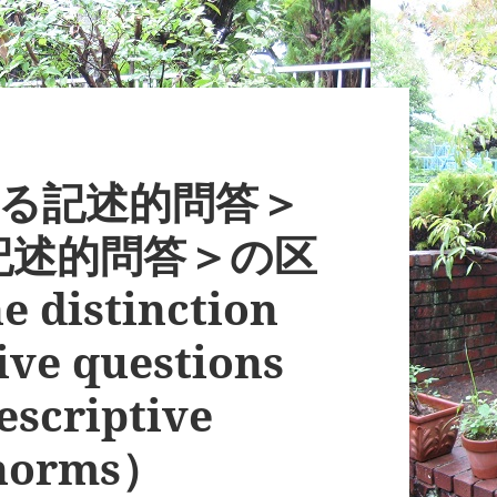
する記述的問答＞
記述的問答＞の区
distinction
ive questions
escriptive
 norms）