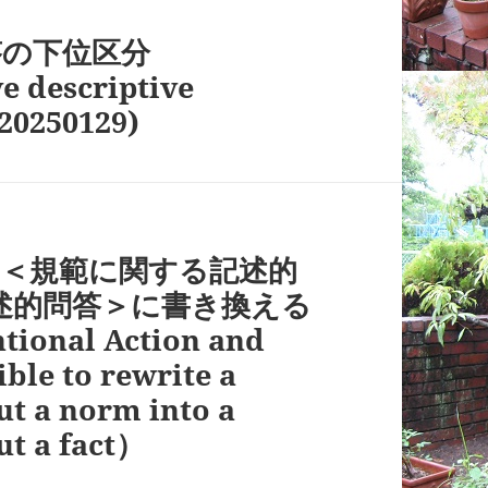
答の下位区分
e descriptive
20250129)
：＜規範に関する記述的
述的問答＞に書き換える
nal Action and
ible to rewrite a
ut a norm into a
ut a fact）