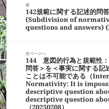
稿
前
142規範に関する記述的問
ナ
前
(Subdivision of normativ
ビ
の
questions and answers) (
ゲ
投
ー
稿:
シ
ョ
次ページへ
ン
144 意図的行為と規範性
次
問答＞を＜事実に関する記
の
ことは不可能である（Intentio
投
Normativity: It is imposs
稿:
descriptive question abo
descriptive question abo
（20250208）