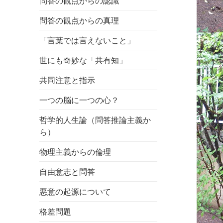
問答の観点からの認識
問答の観点からの真理
「言葉では言えないこと」
世にも奇妙な「共有知」
共同注意と指示
一つの脳に一つの心？
哲学的人生論（問答推論主義か
ら）
物理主義からの倫理
自由意志と問答
悪意の起源について
格差問題