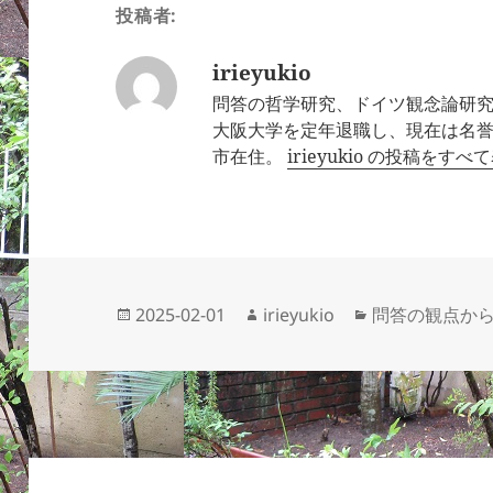
投稿者:
irieyukio
問答の哲学研究、ドイツ観念論研究、
大阪大学を定年退職し、現在は名誉
市在住。
irieyukio の投稿をすべ
投
作
カ
2025-02-01
irieyukio
問答の観点か
稿
成
テ
日:
者
ゴ
リ
ー
投