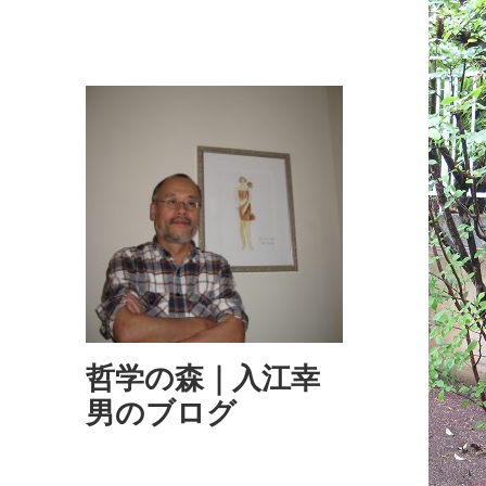
哲学の森｜入江幸
男のブログ