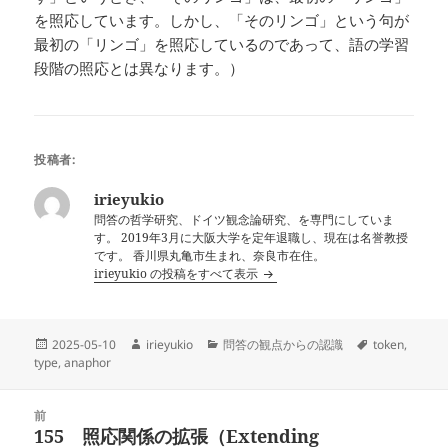
を照応しています。しかし、「そのリンゴ」という句が
最初の「リンゴ」を照応しているのであって、語の学習
段階の照応とは異なります。）
投稿者:
irieyukio
問答の哲学研究、ドイツ観念論研究、を専門にしていま
す。 2019年3月に大阪大学を定年退職し、現在は名誉教授
です。 香川県丸亀市生まれ、奈良市在住。
irieyukio の投稿をすべて表示
投
作
カ
タ
2025-05-10
irieyukio
問答の観点からの認識
token
,
稿
成
テ
グ
type
,
anaphor
日:
者
ゴ
リ
投
ー
前
稿
155 照応関係の拡張（Extending
前