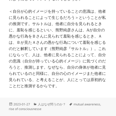
＜自分が心的イメージを持っていることの意識は、他者
に見られることによって生じるだろう＞ということが私
の推測です。サルトルは、他者に自分を見られるとき
に、羞恥を感じるといい、熊野純彦さんは、Aが自分の
愚かな行為をＢさんに見られて羞恥を感じるとき、Ａ
は、Ｂが見たＡさんの愚かな行為について羞恥を感じる
のだと解釈しています（熊野純彦『サルトル』）。これ
にならって、人は、他者に見られることによって、自分
の意識（自分が持っている心的イメージ）に気づくのだ
ろうと、推測します。なぜなら、自分の身体が他者に見
られているのと同様に、自分の心のイメージまた他者に
見られている、と考えることが、人にとっては原初的な
ことだと推測するからです。
投
カ
タ
2023-01-27
人はなぜ問うのか？
mutual awareness
,
稿
テ
グ
rise of consciousnesse
日:
ゴ