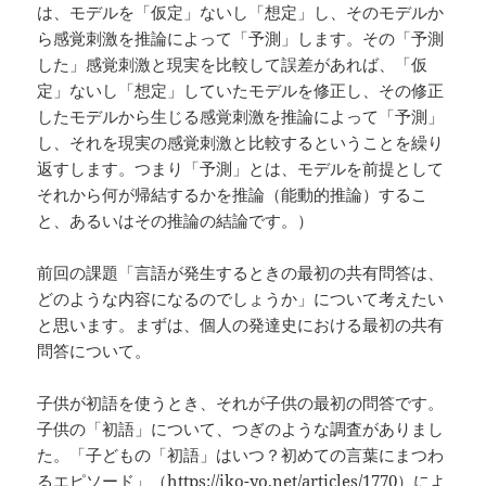
は、モデルを「仮定」ないし「想定」し、そのモデルか
ら感覚刺激を推論によって「予測」します。その「予測
した」感覚刺激と現実を比較して誤差があれば、「仮
定」ないし「想定」していたモデルを修正し、その修正
したモデルから生じる感覚刺激を推論によって「予測」
し、それを現実の感覚刺激と比較するということを繰り
返すします。つまり「予測」とは、モデルを前提として
それから何が帰結するかを推論（能動的推論）するこ
と、あるいはその推論の結論です。）
前回の課題「言語が発生するときの最初の共有問答は、
どのような内容になるのでしょうか」について考えたい
と思います。まずは、個人の発達史における最初の共有
問答について。
子供が初語を使うとき、それが子供の最初の問答です。
子供の「初語」について、つぎのような調査がありまし
た。「子どもの「初語」はいつ？初めての言葉にまつわ
るエピソード」（
https://iko-yo.net/articles/1770
）によ