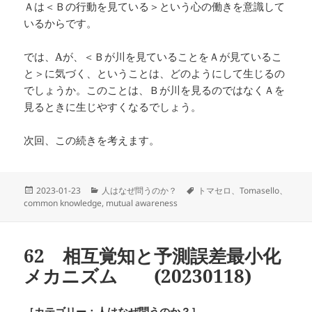
Ａは＜Ｂの行動を見ている＞という心の働きを意識して
いるからです。
では、Aが、＜Ｂが川を見ていることをＡが見ているこ
と＞に気づく、ということは、どのようにして生じるの
でしょうか。このことは、Ｂが川を見るのではなくＡを
見るときに生じやすくなるでしょう。
次回、この続きを考えます。
投
カ
タ
2023-01-23
人はなぜ問うのか？
トマセロ、Tomasello、
稿
テ
グ
common knowledge
,
mutual awareness
日:
ゴ
リ
ー
62 相互覚知と予測誤差最小化
メカニズム
(20230118)
［カテゴリー：人はなぜ問うのか？］