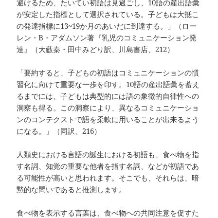
避けるため、たいてい初語は見過ごし、10語の産出語彙
が安定した指標として選択されている。子どもは大抵こ
の発達指標に13~19か月のあいだに到達する。」（ロー
レン・B・アダムソン著『乳児のコミュニケーション発
達』（大藪秦・田中みどり訳、川島書店、212）
「要約すると、子どもの初語はコミュニケーションの慣
習化に向けて重要な一歩を印す。10語の産出語彙を蓄え
るまでには、子どもは典型的には語の象徴的自律性への
洞察も得る。この洞察により、異なるコミュニケーショ
ンのコンテクストで語を柔軟に用いることが出来るよう
になる。」（同訳、216）
人類史における言語の誕生における初語も、食べ物を指
す名詞、知覚の重要な他者を指す名詞、などが初語であ
る可能性が高いと思われます。そこでも、それらは、暗
黙的な問いであると推測します。
食べ物を表示する言葉は、食べ物への共同注意を促すた