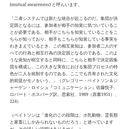
(mutual awareness) と呼んいます。
「二者システムでは新たな統合が起こるのだ。集団が決
定因となるには、参加者が相手の知覚に気づいているこ
とが必要である。相手がこちらを知覚していることをこ
ちらが知っており、相手もこちらが知覚している事実を
わきまえているとき、この相互覚知は、参加者二人のす
べての行為と相互行為の決定因となるのである。このよ
うな覚知が樹立すると同時に、こちらと相手で決定因集
団を構成し、この大きな実在における集団プロセスの特
色が二人を統制するのである。ここでも共有された文化
的前提がモノをいう。」（グレゴリー・ベイトソン＆ジ
ャーゲン・ロイシュ『コミュニケーション』佐藤悦子、
ロバート・ホスバーグ訳、思索社、1989（原書1951）、
224）
（ベイトソンは「進化のこの段階は、ホ乳動物、霊長類
と家畜にしかみられないものだろう」と述べています
が、その詳しい説明はありません。）