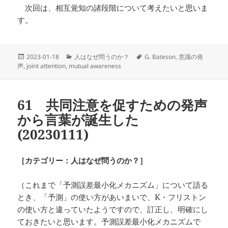
次回は、相互覚知の諸段階について考えたいと思いま
す。
投
カ
タ
2023-01-18
人はなぜ問うのか？
G. Bateson
,
意識の発
稿
テ
グ
声
,
joint attention
,
mutual awareness
日:
ゴ
リ
ー
61
共同注意を促すための発声
から言葉が誕生した
(20230111)
［カテゴリー：人はなぜ問うのか？］
（これまで「予測誤差最小化メカニズム」について語る
とき、「予測」の使い方があいまいで、K・フリストン
の使い方と違っていたようですので、訂正し、明確にし
ておきたいと思います。予測誤差最小化メカニズムで