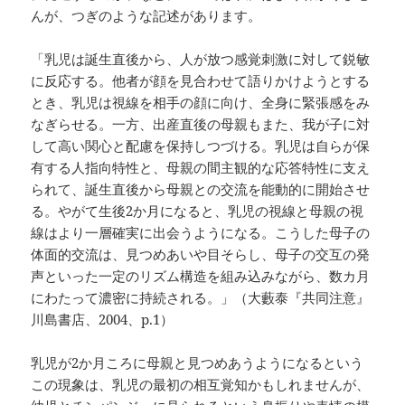
んが、つぎのような記述があります。
「乳児は誕生直後から、人が放つ感覚刺激に対して鋭敏
に反応する。他者が顔を見合わせて語りかけようとする
とき、乳児は視線を相手の顔に向け、全身に緊張感をみ
なぎらせる。一方、出産直後の母親もまた、我が子に対
して高い関心と配慮を保持しつづける。乳児は自らが保
有する人指向特性と、母親の間主観的な応答特性に支え
られて、誕生直後から母親との交流を能動的に開始させ
る。やがて生後2か月になると、乳児の視線と母親の視
線はより一層確実に出会うようになる。こうした母子の
体面的交流は、見つめあいや目そらし、母子の交互の発
声といった一定のリズム構造を組み込みながら、数カ月
にわたって濃密に持続される。」（大藪泰『共同注意』
川島書店、2004、p.1）
乳児が2か月ころに母親と見つめあうようになるという
この現象は、乳児の最初の相互覚知かもしれませんが、