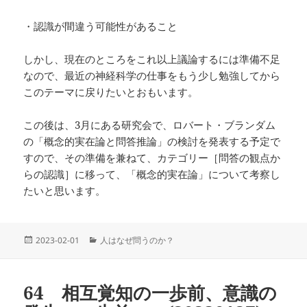
・認識が間違う可能性があること
しかし、現在のところをこれ以上議論するには準備不足
なので、最近の神経科学の仕事をもう少し勉強してから
このテーマに戻りたいとおもいます。
この後は、3月にある研究会で、ロバート・ブランダム
の「概念的実在論と問答推論」の検討を発表する予定で
すので、その準備を兼ねて、カテゴリー［問答の観点か
らの認識］に移って、「概念的実在論」について考察し
たいと思います。
投
カ
2023-02-01
人はなぜ問うのか？
稿
テ
日:
ゴ
リ
64 相互覚知の一歩前、意識の
ー