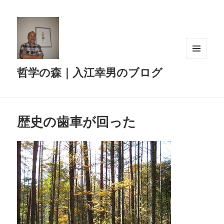
メニュ
哲学の森｜入江幸男のブログ
ーとウ
ィジェ
ット
歴史の歯車が回った