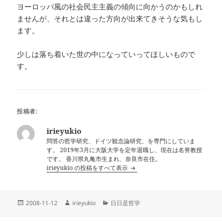
ヨーロッパ風の社会民主主義の傾向に向かうのかもしれ
ませんが、それとは違った方向が出来てきそうな気もし
ます。
少しは落ち着いた世の中になっていってほしいもので
す。
投稿者:
irieyukio
問答の哲学研究、ドイツ観念論研究、を専門にしていま
す。 2019年3月に大阪大学を定年退職し、現在は名誉教授
です。 香川県丸亀市生まれ、奈良市在住。
irieyukio の投稿をすべて表示
投
作
カ
2008-11-12
irieyukio
日日是哲学
稿
成
テ
日:
者
ゴ