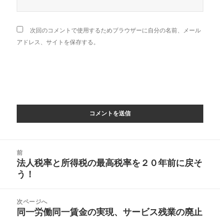
次回のコメントで使用するためブラウザーに自分の名前、メール
アドレス、サイトを保存する。
投
前
稿
法人税率と所得税の最高税率を２０年前に戻そ
前
ナ
う！
の
ビ
投
ゲ
稿:
次ページへ
ー
同一労働同一賃金の実現、サービス残業の廃止
次
シ