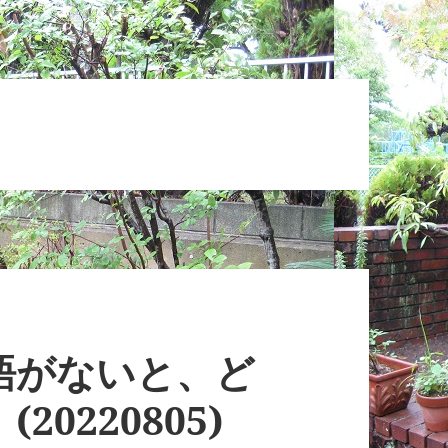
語がないと、ど
0220805)