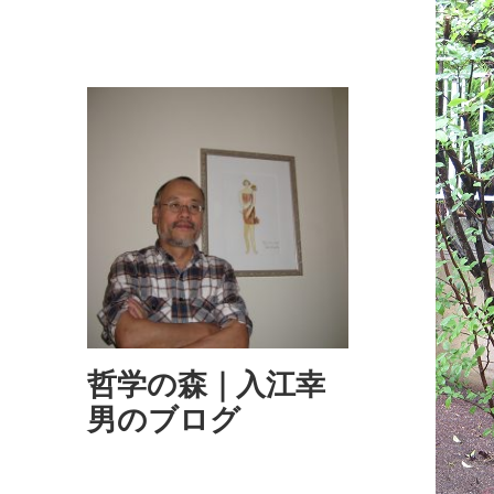
哲学の森｜入江幸
男のブログ