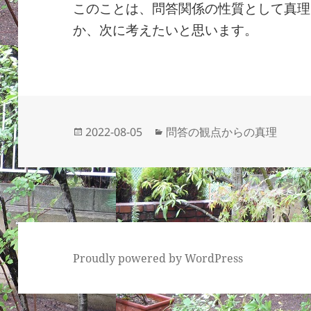
このことは、問答関係の性質として真理
か、次に考えたいと思います。
投
カ
2022-08-05
問答の観点からの真理
稿
テ
日:
ゴ
リ
ー
Proudly powered by WordPress