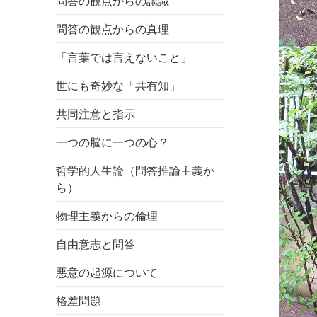
問答の観点からの認識
問答の観点からの真理
「言葉では言えないこと」
世にも奇妙な「共有知」
共同注意と指示
一つの脳に一つの心？
哲学的人生論（問答推論主義か
ら）
物理主義からの倫理
自由意志と問答
悪意の起源について
格差問題