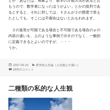
とか「あなたは、画家より、数学の才能方法があるとお
もうので、数学者になったほうがよい」とかの批判であ
るとすると、それに対しては、Ｘさんが２の態度で答え
たとしても、そこには不都合はないとおもわれます。
２の返答が可能である場合と不可能である場合のｐの
内容の違いを、上のような事例で示すのでなく、一般的
に定義できるとよいのですが、・・・
うか。
投
カ
2007-09-20
哲学的人生論（人生観との違い）
稿
個人的な人生に関する私的な人生観は可能 への
テ
28件のコメント
日:
ゴ
リ
ー
二種類の私的な人生観