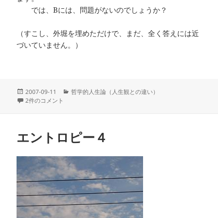
では、Bには、問題がないのでしょうか？
（すこし、外堀を埋めただけで、まだ、全く答えには近
づいていません。）
投
カ
2007-09-11
哲学的人生論（人生観との違い）
稿
多文化主義の信念形式 への
テ
2件のコメント
日:
ゴ
リ
ー
エントロピー４