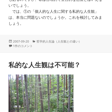
いでしょう。
では、①の「個人的な人生に関する私的な人生観」
は、本当に問題ないのでしょうか。これを検討してみま
しょう。
投
カ
2007-09-20
哲学的人生論（人生観との違い）
稿
二種類の私的な人生観 への
テ
1件のコメント
日:
ゴ
リ
ー
私的な人生観は不可能？