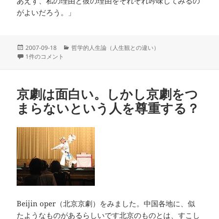
あえず、私の理由と彼の理由をそれぞれ吟味してみるの
がよいだろう。」
投
カ
2007-09-18
哲学的人生論（人生観との違い）
稿
私的な人生観は不可能？ への
テ
1件のコメント
日:
ゴ
リ
ー
京劇は面白い。しかし京劇をつ
まらないという人を尊重する？
Beijin oper（北京京劇）をみました。中国各地に、似
たようなものがあるらしいです北京のものとは、すこし