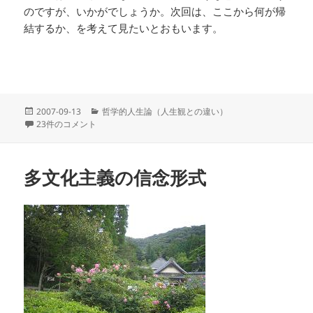
のですが、いかがでしょうか。次回は、ここから何が帰
結するか、を考えて見たいとおもいます。
投
カ
2007-09-13
哲学的人生論（人生観との違い）
稿
京劇は面白い。しかし京劇をつまらないという人を尊重する？ への
テ
23件のコメント
日:
ゴ
リ
ー
多文化主義の信念形式