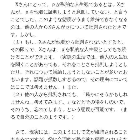
Xさんにとって、ｐが私的な人生観であるとは、Xさ
んが、ｐを他者に証明しようと意図していない、と言う
ことでした。このような態度がうまく維持できなくなる
のは、他の人からXさんがｐについて批判されたときで
す。しかし、
（１）もし、Xさんが他者から批判されないとすると、
その限りで、Xさんは、ｐを私的な人生観としてもち続
けることができます。（実際の生活では、他人の人生観
を聞くことがあっても、それをことさら批判しようとし
たり、それについて議論しようとしないことが多いとお
もいます。話題が拡散しすぎるので、その理由について
はここでは考えません。）また、
（２）他の人から批判されても、「確かにそうかもしれ
ませんね。考えてみます。」などとその場をしのいで、
そのうち、忘れてしまう、という態度が可能です。（ま
るで自分のことのようです。）
さて、現実には、このようにして②が維持されること
もあるのですが、②は合理的で整合的な態度とはいえな