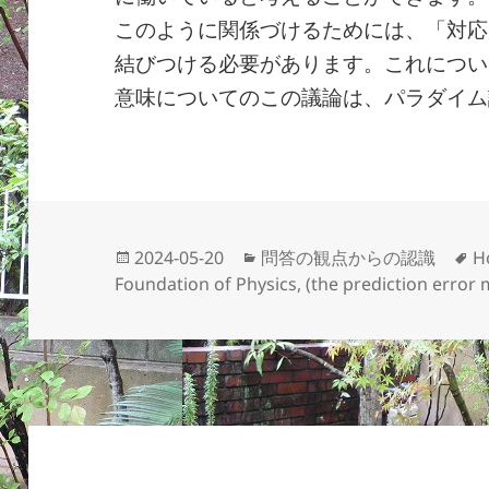
このように関係づけるためには、「対応
結びつける必要があります。これについ
意味についてのこの議論は、パラダイム
投
カ
2024-05-20
問答の観点からの認識
H
稿
テ
Foundation of Physics
,
(the prediction error
日:
ゴ
リ
ー