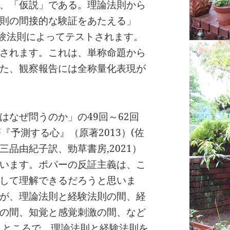
、「仮説」である。理論法則から
則の間接的な験証をあたえる」
経験法則によってテストされます。
されます。これは、単称命題から
た、観察報告には全称量化表現が
はなぜ問うのか」の49回～62回
著『予測する心』（原著2013）(佐
品由紀子訳、勁草書房,2021）
います。ポパーの反証主義は、こ
して理解できるだろうと思いま
が、理論法則と経験法則の間、経
の間、知覚と感覚刺激の間、など
 ところで、理論法則と経験法則を