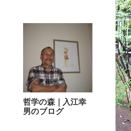
哲学の森｜入江幸
男のブログ