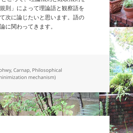
規則」によって理論語と観察語を
て次に論じたいと思います。語の
論に関わってきます。
タ
ohwy
,
Carnap
,
Philosophical
グ
 minimization mechanism)