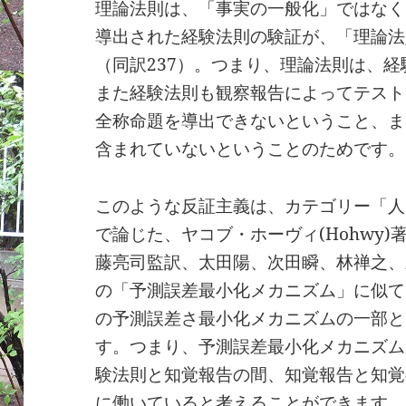
理論法則は、「事実の一般化」ではなく
導出された経験法則の験証が、「理論法
（同訳237）。つまり、理論法則は、
また経験法則も観察報告によってテスト
全称命題を導出できないということ、ま
含まれていないということのためです。
このような反証主義は、カテゴリー「人
で論じた、ヤコブ・ホーヴィ(Hohwy)
藤亮司監訳、太田陽、次田瞬、林禅之、三
の「予測誤差最小化メカニズム」に似て
の予測誤差さ最小化メカニズムの一部と
す。つまり、予測誤差最小化メカニズム
験法則と知覚報告の間、知覚報告と知覚
に働いていると考えることができます。