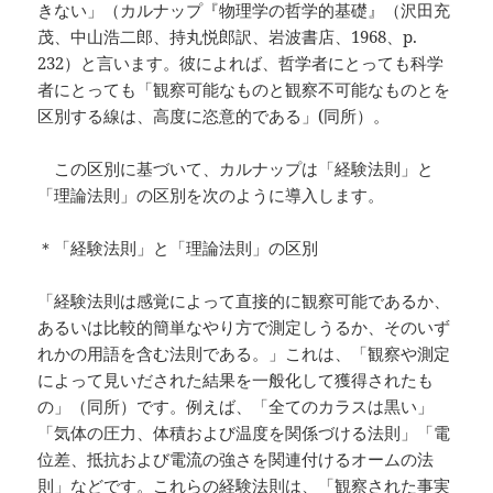
きない」（カルナップ『物理学の哲学的基礎』（沢田充
茂、中山浩二郎、持丸悦郎訳、岩波書店、1968、p.
232）と言います。彼によれば、哲学者にとっても科学
者にとっても「観察可能なものと観察不可能なものとを
区別する線は、高度に恣意的である」(同所）。
この区別に基づいて、カルナップは「経験法則」と
「理論法則」の区別を次のように導入します。
＊「経験法則」と「理論法則」の区別
「経験法則は感覚によって直接的に観察可能であるか、
あるいは比較的簡単なやり方で測定しうるか、そのいず
れかの用語を含む法則である。」これは、「観察や測定
によって見いだされた結果を一般化して獲得されたも
の」（同所）です。例えば、「全てのカラスは黒い」
「気体の圧力、体積および温度を関係づける法則」「電
位差、抵抗および電流の強さを関連付けるオームの法
則」などです。これらの経験法則は、「観察された事実