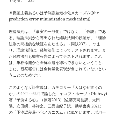
である。」235
＃反証主義あるいは予測誤差最小化メカニズム((the
prediction error minimization mechanism))
理論法則は、「事実の一般化」ではなく、「仮説」であ
る。理論法則から導出された経験法則の験証が、「理論
法則の間接的な験証をあたえる」（同訳237）。つま
り、理論法則は、経験法則によってテストされます。ま
た経験法則も観察報告によってテストされます。これ
は、単称命題から全称命題を導出できないということ、
また、観察報告には全称量化表現が含まれていないとい
うことのためです。
このような反証主義は、カテゴリー「人はなぜ問うの
か」の49回～62回で論じた、ヤコブ・ホーヴィ(Hohwy)
著『予測する心』（原著2013）(佐藤亮司監訳、太田
陽、次田瞬、林禅之、三品由紀子訳、勁草書房,2021）
の「予測誤差最小化メカニズム」に似ています。ポパー