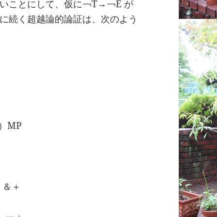
いことにして、仮に￢T→￢E が
に続く超越論的論証は、次のよう
）MP
）＆＋
）￢＋