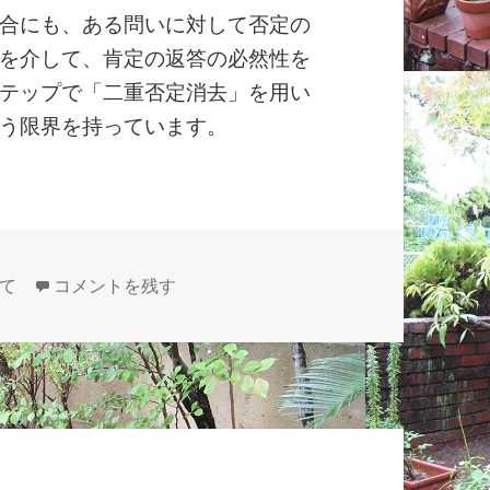
合にも、ある問いに対して否定の
を介して、肯定の返答の必然性を
テップで「二重否定消去」を用い
う限界を持っています。
13 第４章の見取り図 (4) (20201121) に
て
コメントを残す