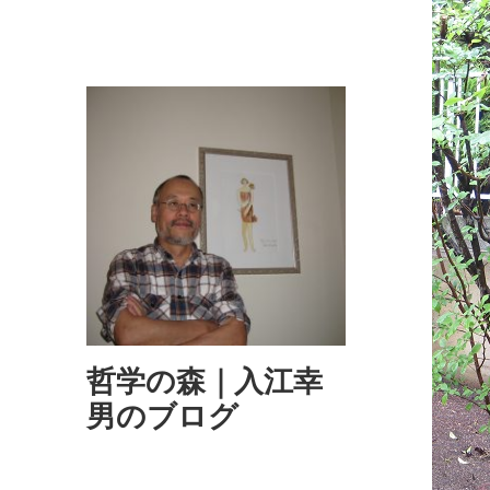
哲学の森｜入江幸
男のブログ