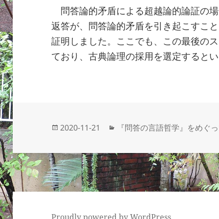
問答論的矛盾による超越論的論証の場
返答が、問答論的矛盾を引き起こすこと
証明しました。ここでも、この最後のス
ており、古典論理の採用を選定するとい
投
カ
2020-11-21
『問答の言語哲学』をめぐっ
稿
テ
日:
ゴ
リ
ー
Proudly powered by WordPress