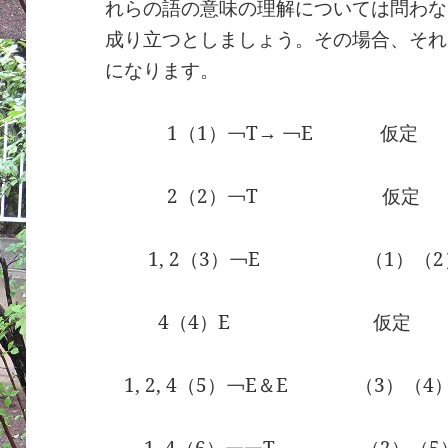
れらの語の意味の理解については問わな
成り立つとしましょう。その場合、それ
になります。
1（1）￢T→ ￢E 仮定
2（2）￢T 仮定
1, 2（3）￢E （1）（2
4（4）E 仮定
1, 2, 4（5）￢E＆E （3）（4
1, 4（6）￢￢T （2）（5